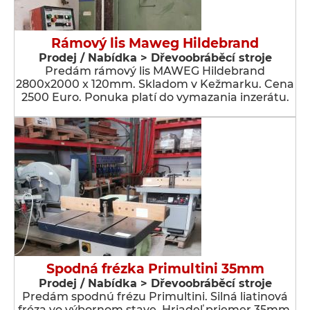
Rámový lis Maweg Hildebrand
Prodej / Nabídka > Dřevoobráběcí stroje
Predám rámový lis MAWEG Hildebrand
2800x2000 x 120mm. Skladom v Kežmarku. Cena
2500 Euro. Ponuka platí do vymazania inzerátu.
Spodná frézka Primultini 35mm
Prodej / Nabídka > Dřevoobráběcí stroje
Predám spodnú frézu Primultini. Silná liatinová
fréza vo výbornom stave. Hriadeľ priemer 35mm.