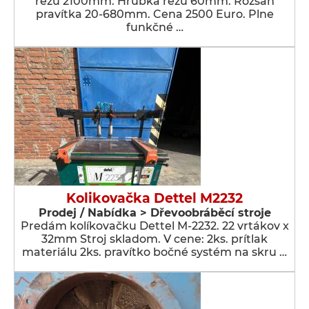
rezu 2100mm. Hrúbka rezu 60mm. Rozsah
pravítka 20-680mm. Cena 2500 Euro. Plne
funkčné …
Kolikovačka Dettel M2232
Prodej / Nabídka > Dřevoobráběcí stroje
Predám kolíkovačku Dettel M-2232. 22 vrtákov x
32mm Stroj skladom. V cene: 2ks. prítlak
materiálu 2ks. pravítko bočné systém na skru …