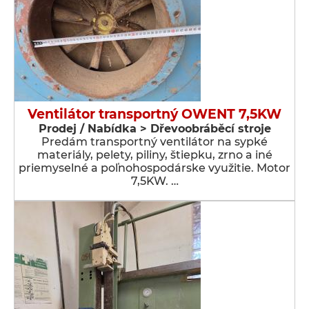
Ventilátor transportný OWENT 7,5KW
Prodej / Nabídka > Dřevoobráběcí stroje
Predám transportný ventilátor na sypké
materiály, pelety, piliny, štiepku, zrno a iné
priemyselné a poľnohospodárske využitie. Motor
7,5KW. …