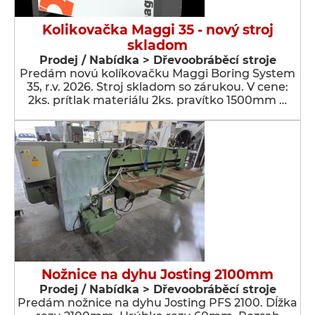
Kolikovačka Maggi 35 - nový stroj
skladom
Prodej / Nabídka > Dřevoobráběcí stroje
Predám novú kolíkovačku Maggi Boring System
35, r.v. 2026. Stroj skladom so zárukou. V cene:
2ks. prítlak materiálu 2ks. pravítko 1500mm …
Nožnice na dyhu Josting 2100mm
Prodej / Nabídka > Dřevoobráběcí stroje
Predám nožnice na dyhu Josting PFS 2100. Dĺžka