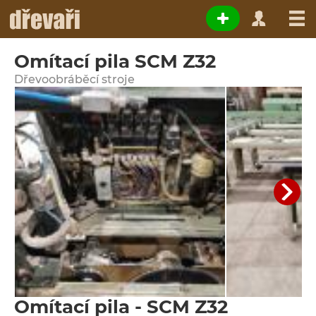
Omítací pila SCM Z32
Dřevoobráběcí stroje
Omítací pila - SCM Z32