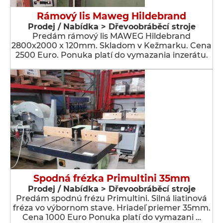
Rámový lis Maweg Hildebrand
Prodej / Nabídka > Dřevoobráběcí stroje
Predám rámový lis MAWEG Hildebrand
2800x2000 x 120mm. Skladom v Kežmarku. Cena
2500 Euro. Ponuka platí do vymazania inzerátu.
Spodná frézka Primultini 35mm
Prodej / Nabídka > Dřevoobráběcí stroje
Predám spodnú frézu Primultini. Silná liatinová
fréza vo výbornom stave. Hriadeľ priemer 35mm.
Cena 1000 Euro Ponuka platí do vymazani …