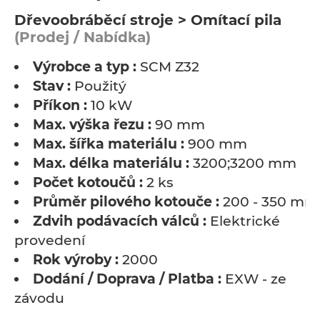
Dřevoobráběcí stroje > Omítací pila
(Prodej / Nabídka)
Výrobce a typ :
SCM Z32
Stav :
Použitý
Příkon :
10 kW
Max. výška řezu :
90 mm
Max. šířka materiálu :
900 mm
Max. délka materiálu :
3200;3200 mm
Počet kotoučů :
2 ks
Průměr pilového kotouče :
200 - 350 mm
Zdvih podávacích válců :
Elektrické
provedení
Rok výroby :
2000
Dodání / Doprava / Platba :
EXW - ze
závodu