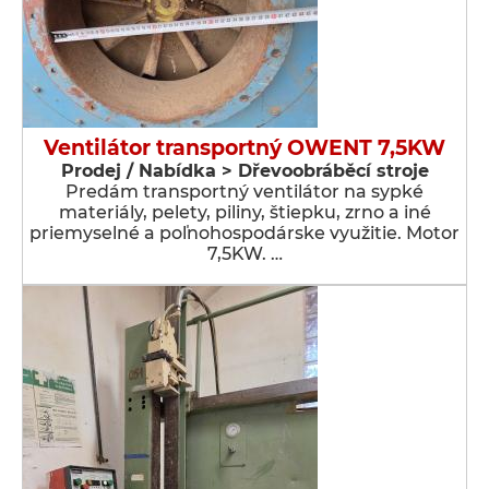
Ventilátor transportný OWENT 7,5KW
Prodej / Nabídka > Dřevoobráběcí stroje
Predám transportný ventilátor na sypké
materiály, pelety, piliny, štiepku, zrno a iné
priemyselné a poľnohospodárske využitie. Motor
7,5KW. …