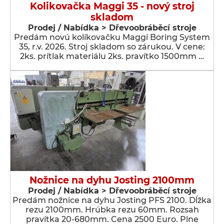
Kolikovačka Maggi 35 - nový stroj
skladom
Prodej / Nabídka > Dřevoobráběcí stroje
Predám novú kolíkovačku Maggi Boring System
35, r.v. 2026. Stroj skladom so zárukou. V cene:
2ks. prítlak materiálu 2ks. pravítko 1500mm …
Nožnice na dyhu Josting 2100mm
Prodej / Nabídka > Dřevoobráběcí stroje
Predám nožnice na dyhu Josting PFS 2100. Dĺžka
rezu 2100mm. Hrúbka rezu 60mm. Rozsah
pravítka 20-680mm. Cena 2500 Euro. Plne