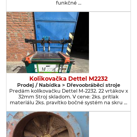
funkčné …
Kolikovačka Dettel M2232
Prodej / Nabídka > Dřevoobráběcí stroje
Predám kolíkovačku Dettel M-2232. 22 vrtákov x
32mm Stroj skladom. V cene: 2ks. prítlak
materiálu 2ks. pravítko bočné systém na skru …