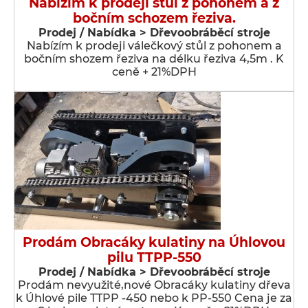
Nabízím k prodeji stůl z pohonem a z
bočním schozem řeziva.
Prodej / Nabídka > Dřevoobráběcí stroje
Nabízím k prodeji válečkový stůl z pohonem a
bočním shozem řeziva na délku řeziva 4,5m . K
ceně + 21%DPH
Prodám Obracáky kulatiny na Úhlovou
pilu TTPP-550
Prodej / Nabídka > Dřevoobráběcí stroje
Prodám nevyužité,nové Obracáky kulatiny dřeva
k Úhlové pile TTPP -450 nebo k PP-550 Cena je za