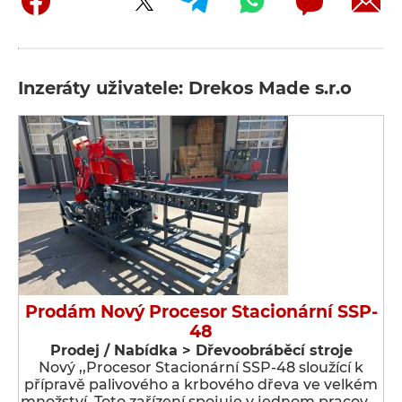
Inzeráty uživatele: Drekos Made s.r.o
Prodám Nový Procesor Stacionární SSP-
48
Prodej / Nabídka > Dřevoobráběcí stroje
Nový ,,Procesor Stacionární SSP-48 sloužící k
přípravě palivového a krbového dřeva ve velkém
množství. Toto zařízení spojuje v jednom pracov …