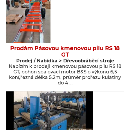
Prodám Pásovou kmenovou pilu RS 18
GT
Prodej / Nabídka > Dřevoobráběcí stroje
Nabízím k prodeji kmenovou pásovou pilu RS 18
GT, pohon spalovací motor B&S o výkonu 6,5
koní,řezná délka 5,2m, průměr prořezu kulatiny
do 4 …