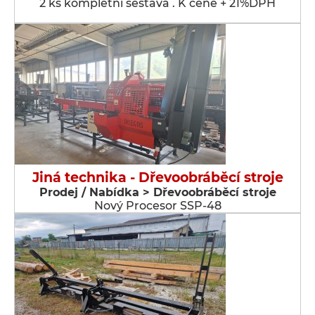
2 ks kompletní sestava . K ceně + 21%DPH
Jiná technika - Dřevoobráběcí stroje
Prodej / Nabídka > Dřevoobráběcí stroje
Nový Procesor SSP-48