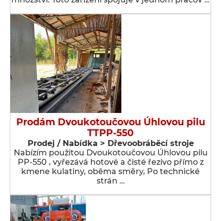
Prodám Dvoukotoučovou Úhlovou pilu
TTPP-550
Prodej / Nabídka > Dřevoobráběcí stroje
Nabízím použitou Dvoukotoučovou Úhlovou pilu
PP-550 , vyřezává hotové a čisté řezivo přímo z
kmene kulatiny, oběma směry, Po technické
strán …