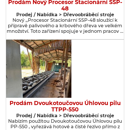
Prodám Nový Procesor Stacionární SSP-
48
Prodej / Nabídka > Dřevoobráběcí stroje
Nový ,,Procesor Stacionární SSP-48 sloužící k
přípravě palivového a krbového dřeva ve velkém
množství. Toto zařízení spojuje v jednom pracov …
Prodám Dvoukotoučovou Úhlovou pilu
TTPP-550
Prodej / Nabídka > Dřevoobráběcí stroje
Nabízím použitou Dvoukotoučovou Úhlovou pilu
PP-550 , vyřezává hotové a čisté řezivo přímo z