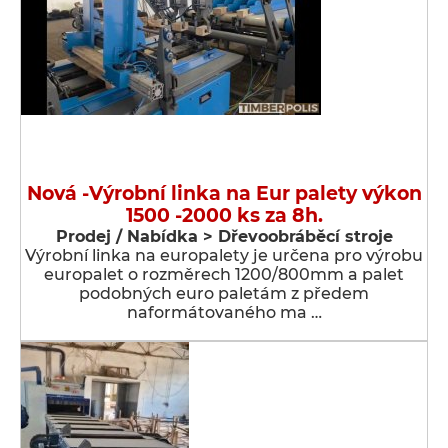
Nová -Výrobní linka na Eur palety výkon
1500 -2000 ks za 8h.
Prodej / Nabídka > Dřevoobráběcí stroje
Výrobní linka na europalety je určena pro výrobu
europalet o rozměrech 1200/800mm a palet
podobných euro paletám z předem
naformátovaného ma …