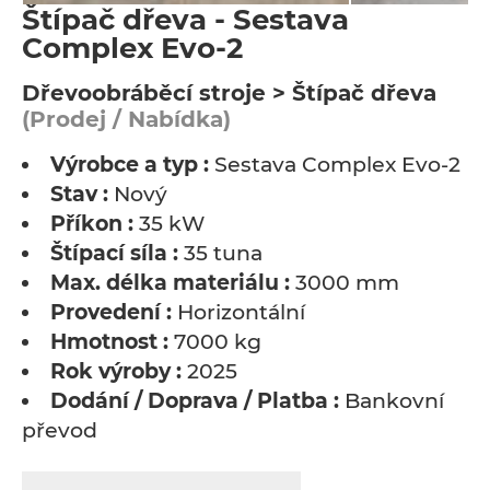
Štípač dřeva - Sestava
Complex Evo-2
Dřevoobráběcí stroje > Štípač dřeva
(Prodej / Nabídka)
Výrobce a typ :
Sestava Complex Evo-2
Stav :
Nový
Příkon :
35 kW
Štípací síla :
35 tuna
Max. délka materiálu :
3000 mm
Provedení :
Horizontální
Hmotnost :
7000 kg
Rok výroby :
2025
Dodání / Doprava / Platba :
Bankovní
převod