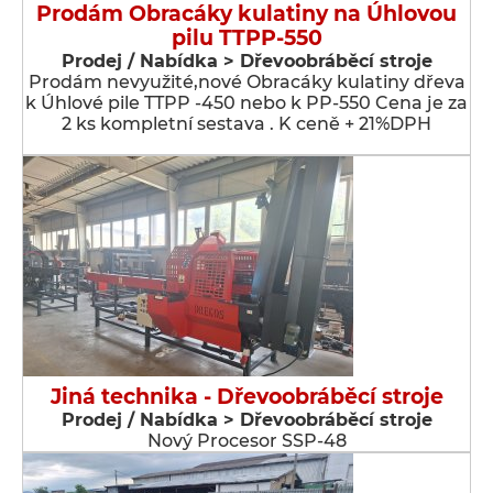
Prodám Obracáky kulatiny na Úhlovou
pilu TTPP-550
Prodej / Nabídka > Dřevoobráběcí stroje
Prodám nevyužité,nové Obracáky kulatiny dřeva
k Úhlové pile TTPP -450 nebo k PP-550 Cena je za
2 ks kompletní sestava . K ceně + 21%DPH
Jiná technika - Dřevoobráběcí stroje
Prodej / Nabídka > Dřevoobráběcí stroje
Nový Procesor SSP-48