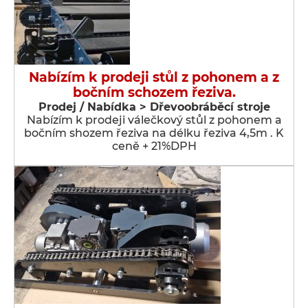
Nabízím k prodeji stůl z pohonem a z
bočním schozem řeziva.
Prodej / Nabídka > Dřevoobráběcí stroje
Nabízím k prodeji válečkový stůl z pohonem a
bočním shozem řeziva na délku řeziva 4,5m . K
ceně + 21%DPH