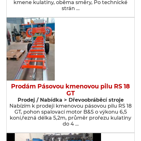
kmene kulatiny, oběma směry, Po technické
strán …
Prodám Pásovou kmenovou pilu RS 18
GT
Prodej / Nabídka > Dřevoobráběcí stroje
Nabízím k prodeji kmenovou pásovou pilu RS 18
GT, pohon spalovací motor B&S o výkonu 6,5
koní,řezná délka 5,2m, průměr prořezu kulatiny
do 4 …