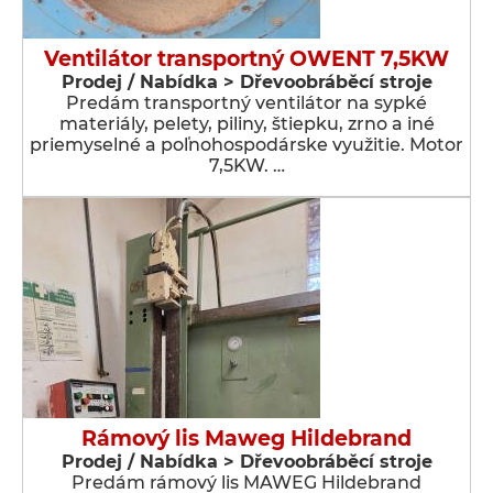
Ventilátor transportný OWENT 7,5KW
Prodej / Nabídka > Dřevoobráběcí stroje
Predám transportný ventilátor na sypké
materiály, pelety, piliny, štiepku, zrno a iné
priemyselné a poľnohospodárske využitie. Motor
7,5KW. …
Rámový lis Maweg Hildebrand
Prodej / Nabídka > Dřevoobráběcí stroje
Predám rámový lis MAWEG Hildebrand