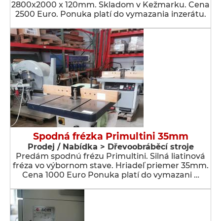
2800x2000 x 120mm. Skladom v Kežmarku. Cena
2500 Euro. Ponuka platí do vymazania inzerátu.
Spodná frézka Primultini 35mm
Prodej / Nabídka > Dřevoobráběcí stroje
Predám spodnú frézu Primultini. Silná liatinová
fréza vo výbornom stave. Hriadeľ priemer 35mm.
Cena 1000 Euro Ponuka platí do vymazani …