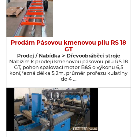
Prodám Pásovou kmenovou pilu RS 18
GT
Prodej / Nabídka > Dřevoobráběcí stroje
Nabízím k prodeji kmenovou pásovou pilu RS 18
GT, pohon spalovací motor B&S o výkonu 6,5
koní,řezná délka 5,2m, průměr prořezu kulatiny
do 4 …