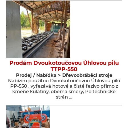
Prodám Dvoukotoučovou Úhlovou pilu
TTPP-550
Prodej / Nabídka > Dřevoobráběcí stroje
Nabízím použitou Dvoukotoučovou Úhlovou pilu
PP-550 , vyřezává hotové a čisté řezivo přímo z
kmene kulatiny, oběma směry, Po technické
strán …