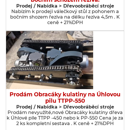
Prodej / Nabídka > Dřevoobráběcí stroje
Nabízím k prodeji válečkový stůl z pohonem a
bočním shozem řeziva na délku řeziva 4,5m . K
ceně + 21%DPH
Prodám Obracáky kulatiny na Úhlovou
pilu TTPP-550
Prodej / Nabídka > Dřevoobráběcí stroje
Prodám nevyužité,nové Obracáky kulatiny dřeva
k Úhlové pile TTPP -450 nebo k PP-550 Cena je za
2 ks kompletní sestava . K ceně + 21%DPH