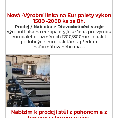
Nová -Výrobní linka na Eur palety výkon
1500 -2000 ks za 8h.
Prodej / Nabídka > Dřevoobráběcí stroje
Výrobní linka na europalety je určena pro výrobu
europalet o rozměrech 1200/800mm a palet
podobných euro paletám z předem
naformátovaného ma …
Nabízím k prodeji stůl z pohonem a z
bočním schozem řeziva.