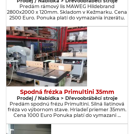
Prodej / Nabídka > Dřevoobráběcí stroje
Predám rámový lis MAWEG Hildebrand
2800x2000 x 120mm. Skladom v Kežmarku. Cena
2500 Euro. Ponuka platí do vymazania inzerátu.
Spodná frézka Primultini 35mm
Prodej / Nabídka > Dřevoobráběcí stroje
Predám spodnú frézu Primultini. Silná liatinová
fréza vo výbornom stave. Hriadeľ priemer 35mm.
Cena 1000 Euro Ponuka platí do vymazani …