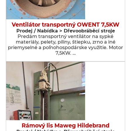
Ventilátor transportný OWENT 7,5KW
Prodej / Nabídka > Dřevoobráběcí stroje
Predám transportný ventilátor na sypké
materiály, pelety, piliny, štiepku, zrno a iné
priemyselné a poľnohospodárske využitie. Motor
7,5KW. …
Rámový lis Maweg Hildebrand