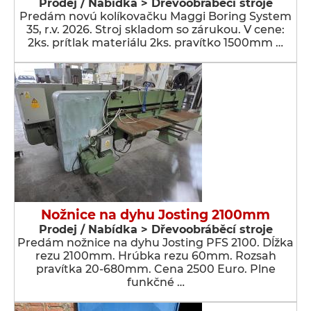
Prodej / Nabídka > Dřevoobráběcí stroje
Predám novú kolíkovačku Maggi Boring System
35, r.v. 2026. Stroj skladom so zárukou. V cene:
2ks. prítlak materiálu 2ks. pravítko 1500mm …
Nožnice na dyhu Josting 2100mm
Prodej / Nabídka > Dřevoobráběcí stroje
Predám nožnice na dyhu Josting PFS 2100. Dĺžka
rezu 2100mm. Hrúbka rezu 60mm. Rozsah
pravítka 20-680mm. Cena 2500 Euro. Plne
funkčné …