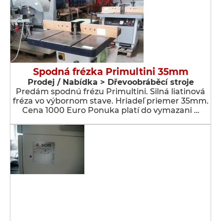
Spodná frézka Primultini 35mm
Prodej / Nabídka > Dřevoobráběcí stroje
Predám spodnú frézu Primultini. Silná liatinová
fréza vo výbornom stave. Hriadeľ priemer 35mm.
Cena 1000 Euro Ponuka platí do vymazani …