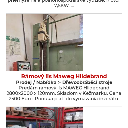
priemyselné a poľnohospodárske využitie. Motor
7,5KW. …
Rámový lis Maweg Hildebrand
Prodej / Nabídka > Dřevoobráběcí stroje
Predám rámový lis MAWEG Hildebrand
2800x2000 x 120mm. Skladom v Kežmarku. Cena
2500 Euro. Ponuka platí do vymazania inzerátu.