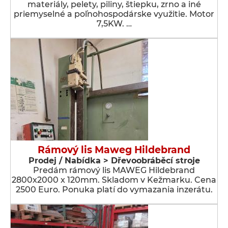
materiály, pelety, piliny, štiepku, zrno a iné
priemyselné a poľnohospodárske využitie. Motor
7,5KW. …
Rámový lis Maweg Hildebrand
Prodej / Nabídka > Dřevoobráběcí stroje
Predám rámový lis MAWEG Hildebrand
2800x2000 x 120mm. Skladom v Kežmarku. Cena
2500 Euro. Ponuka platí do vymazania inzerátu.