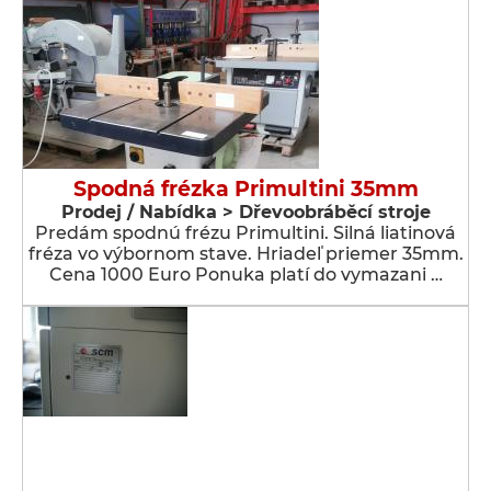
Spodná frézka Primultini 35mm
Prodej / Nabídka > Dřevoobráběcí stroje
Predám spodnú frézu Primultini. Silná liatinová
fréza vo výbornom stave. Hriadeľ priemer 35mm.
Cena 1000 Euro Ponuka platí do vymazani …