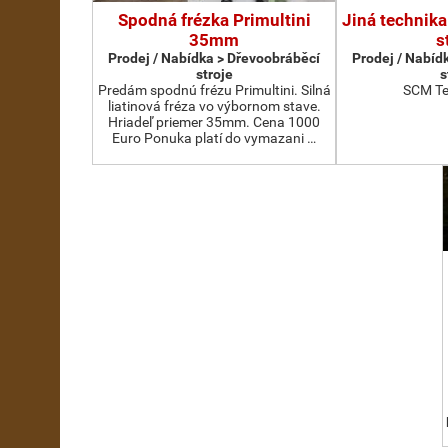
Spodná frézka Primultini
Jiná technika
35mm
s
Prodej / Nabídka > Dřevoobráběcí
Prodej / Nabíd
stroje
s
Predám spodnú frézu Primultini. Silná
SCM Te
liatinová fréza vo výbornom stave.
Hriadeľ priemer 35mm. Cena 1000
Euro Ponuka platí do vymazani …