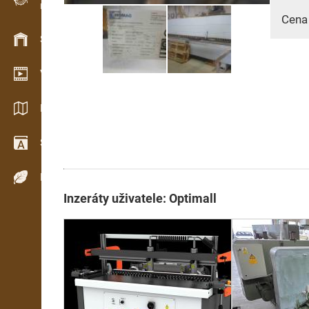
Evidence dřeva v terénu
Cena
Skladové hospodářství
Video showroom
Katalogy / Brožury
Slovník
Dřeviny
Inzeráty uživatele: Optimall