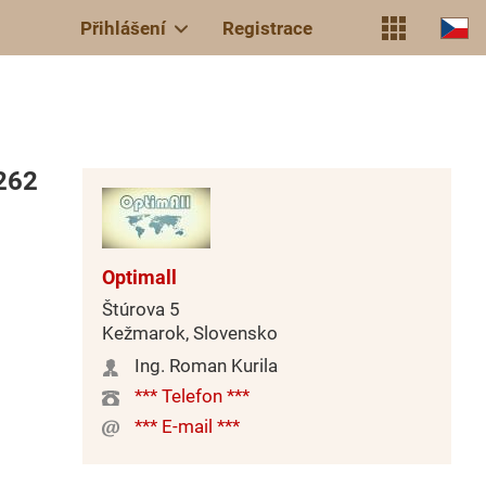
Přihlášení
Registrace
262
Optimall
Štúrova 5
Kežmarok, Slovensko
Ing. Roman Kurila
*** Telefon ***
*** E-mail ***