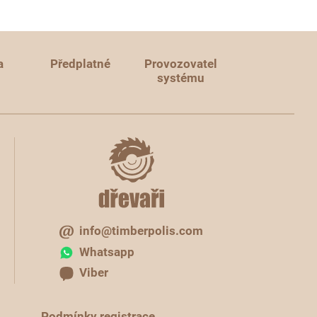
a
Předplatné
Provozovatel
systému
info@timberpolis.com
Whatsapp
Viber
Podmínky registrace