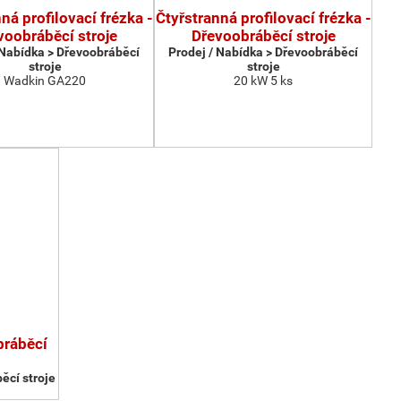
ná profilovací frézka -
Čtyřstranná profilovací frézka -
voobráběcí stroje
Dřevoobráběcí stroje
 Nabídka > Dřevoobráběcí
Prodej / Nabídka > Dřevoobráběcí
stroje
stroje
Wadkin GA220
20 kW 5 ks
bráběcí
ěcí stroje