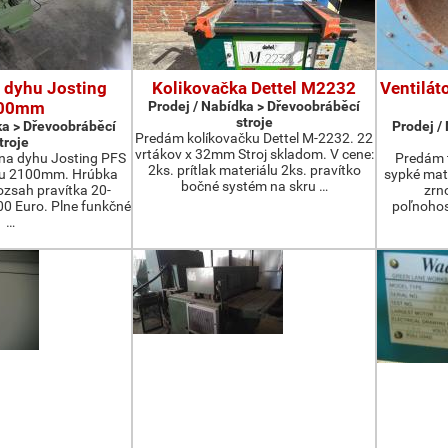
 dyhu Josting
Kolikovačka Dettel M2232
Ventilát
00mm
Prodej / Nabídka > Dřevoobráběcí
stroje
ka > Dřevoobráběcí
Prodej /
Predám kolíkovačku Dettel M-2232. 22
troje
vrtákov x 32mm Stroj skladom. V cene:
na dyhu Josting PFS
Predám t
2ks. prítlak materiálu 2ks. pravítko
zu 2100mm. Hrúbka
sypké mater
bočné systém na skru …
zsah pravítka 20-
zrn
 Euro. Plne funkčné
poľnohos
…