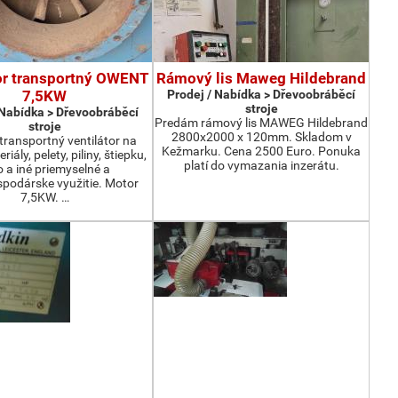
or transportný OWENT
Rámový lis Maweg Hildebrand
7,5KW
Prodej / Nabídka > Dřevoobráběcí
stroje
 Nabídka > Dřevoobráběcí
Predám rámový lis MAWEG Hildebrand
stroje
2800x2000 x 120mm. Skladom v
ransportný ventilátor na
Kežmarku. Cena 2500 Euro. Ponuka
iály, pelety, piliny, štiepku,
platí do vymazania inzerátu.
o a iné priemyselné a
podárske využitie. Motor
7,5KW. …