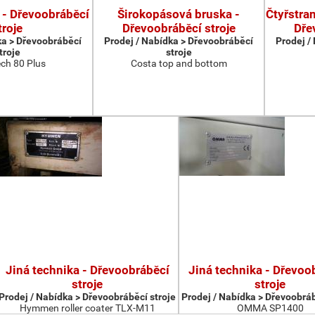
 - Dřevoobráběcí
Širokopásová bruska -
Čtyřstran
troje
Dřevoobráběcí stroje
Dře
ka > Dřevoobráběcí
Prodej / Nabídka > Dřevoobráběcí
Prodej /
troje
stroje
ch 80 Plus
Costa top and bottom
Jiná technika - Dřevoobráběcí
Jiná technika - Dřevoo
stroje
stroje
Prodej / Nabídka > Dřevoobráběcí stroje
Prodej / Nabídka > Dřevoobráb
Hymmen roller coater TLX-M11
OMMA SP1400