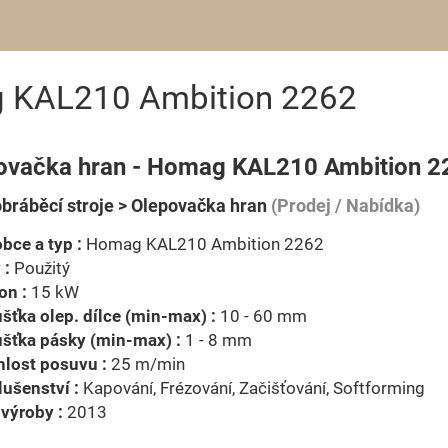
g KAL210 Ambition 2262
ovačka hran - Homag KAL210 Ambition 2
bráběcí stroje > Olepovačka hran
(Prodej / Nabídka)
bce a typ :
Homag KAL210 Ambition 2262
 :
Použitý
on :
15 kW
šťka olep. dílce (min-max) :
10 - 60 mm
šťka pásky (min-max) :
1 - 8 mm
lost posuvu :
25 m/min
lušenství :
Kapování, Frézování, Začišťování, Softforming
výroby :
2013