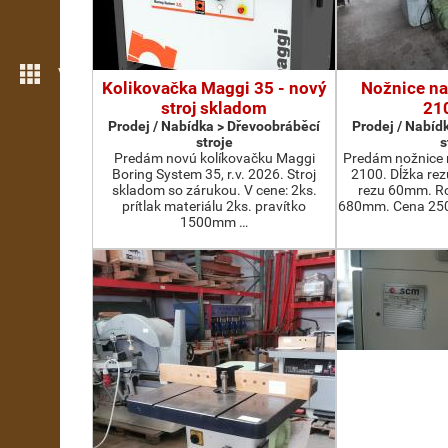
Více možností
Kolikovačka Maggi 35 - nový
Nožnice na
stroj skladom
21
Prodej / Nabídka > Dřevoobráběcí
Prodej / Nabíd
stroje
s
Predám novú kolíkovačku Maggi
Predám nožnice 
Boring System 35, r.v. 2026. Stroj
2100. Dĺžka re
skladom so zárukou. V cene: 2ks.
rezu 60mm. Ro
prítlak materiálu 2ks. pravítko
680mm. Cena 2500
1500mm …