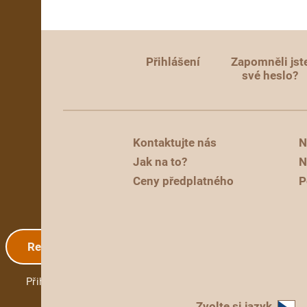
Přihlášení
Zapomněli jst
své heslo?
Kontaktujte nás
N
Jak na to?
N
Ceny předplatného
P
Registrace
Přihlášení
Zvolte si jazyk