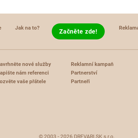
e
Jak na to?
Reklam
Začněte zde!
avrhněte nové služby
Reklamní kampaň
apište nám referenci
Partnerství
ozvěte vaše přátele
Partneři
© 2003 - 2026 DREVARI.SK s.r.o.