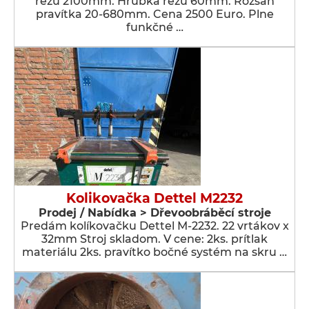
rezu 2100mm. Hrúbka rezu 60mm. Rozsah
pravítka 20-680mm. Cena 2500 Euro. Plne
funkčné …
Kolikovačka Dettel M2232
Prodej / Nabídka > Dřevoobráběcí stroje
Predám kolíkovačku Dettel M-2232. 22 vrtákov x
32mm Stroj skladom. V cene: 2ks. prítlak
materiálu 2ks. pravítko bočné systém na skru …