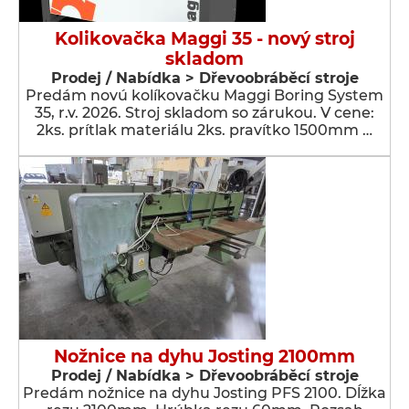
Kolikovačka Maggi 35 - nový stroj
skladom
Prodej / Nabídka > Dřevoobráběcí stroje
Predám novú kolíkovačku Maggi Boring System
35, r.v. 2026. Stroj skladom so zárukou. V cene:
2ks. prítlak materiálu 2ks. pravítko 1500mm …
Nožnice na dyhu Josting 2100mm
Prodej / Nabídka > Dřevoobráběcí stroje
Predám nožnice na dyhu Josting PFS 2100. Dĺžka