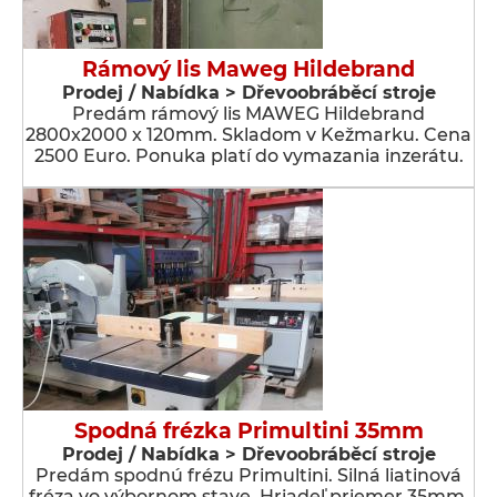
Rámový lis Maweg Hildebrand
Prodej / Nabídka > Dřevoobráběcí stroje
Predám rámový lis MAWEG Hildebrand
2800x2000 x 120mm. Skladom v Kežmarku. Cena
2500 Euro. Ponuka platí do vymazania inzerátu.
Spodná frézka Primultini 35mm
Prodej / Nabídka > Dřevoobráběcí stroje
Predám spodnú frézu Primultini. Silná liatinová
fréza vo výbornom stave. Hriadeľ priemer 35mm.