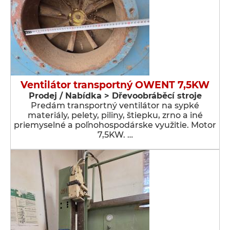
Ventilátor transportný OWENT 7,5KW
Prodej / Nabídka > Dřevoobráběcí stroje
Predám transportný ventilátor na sypké
materiály, pelety, piliny, štiepku, zrno a iné
priemyselné a poľnohospodárske využitie. Motor
7,5KW. …