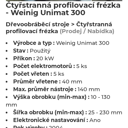
Čtyřstranná profilovací frézka
- Weinig Unimat 300
Dřevoobráběcí stroje > Čtyřstranná
profilovací frézka
(Prodej / Nabídka)
Výrobce a typ :
Weinig Unimat 300
Stav :
Použitý
Příkon :
20 kW
Počet elektromotorů :
5 ks
Počet vřeten :
5 ks
Průměr vřetene :
40 mm
Max. průměr nástroje :
140 mm
Výška obrobku (min-max) :
10 - 130
mm
Šířka obrobku (min-max) :
25 - 230 mm
Elektronické nastavování :
Ano
Rok výroby :
2004