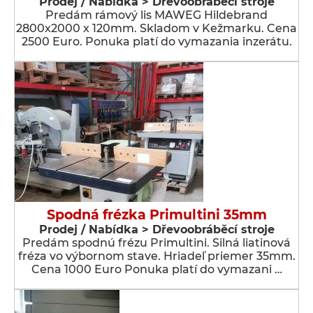
Prodej / Nabídka > Dřevoobráběcí stroje
Predám rámový lis MAWEG Hildebrand
2800x2000 x 120mm. Skladom v Kežmarku. Cena
2500 Euro. Ponuka platí do vymazania inzerátu.
Spodná frézka Primultini 35mm
Prodej / Nabídka > Dřevoobráběcí stroje
Predám spodnú frézu Primultini. Silná liatinová
fréza vo výbornom stave. Hriadeľ priemer 35mm.
Cena 1000 Euro Ponuka platí do vymazani …