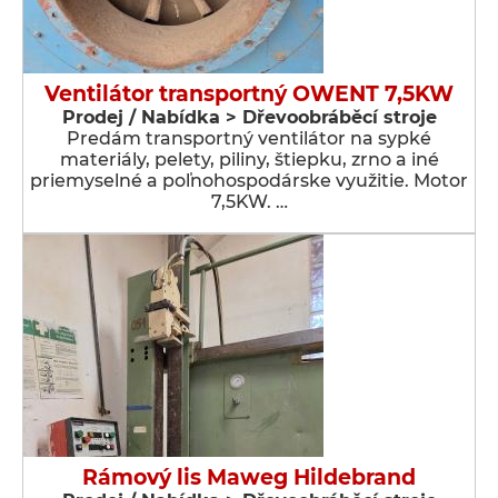
Ventilátor transportný OWENT 7,5KW
Prodej / Nabídka > Dřevoobráběcí stroje
Predám transportný ventilátor na sypké
materiály, pelety, piliny, štiepku, zrno a iné
priemyselné a poľnohospodárske využitie. Motor
7,5KW. …
Rámový lis Maweg Hildebrand