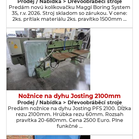
Prodej / Nabídka > Dřevoobráběcí stroje
Predám novú kolíkovačku Maggi Boring System
35, r.v. 2026. Stroj skladom so zárukou. V cene:
2ks. prítlak materiálu 2ks. pravítko 1500mm …
Nožnice na dyhu Josting 2100mm
Prodej / Nabídka > Dřevoobráběcí stroje
Predám nožnice na dyhu Josting PFS 2100. Dĺžka
rezu 2100mm. Hrúbka rezu 60mm. Rozsah
pravítka 20-680mm. Cena 2500 Euro. Plne
funkčné …