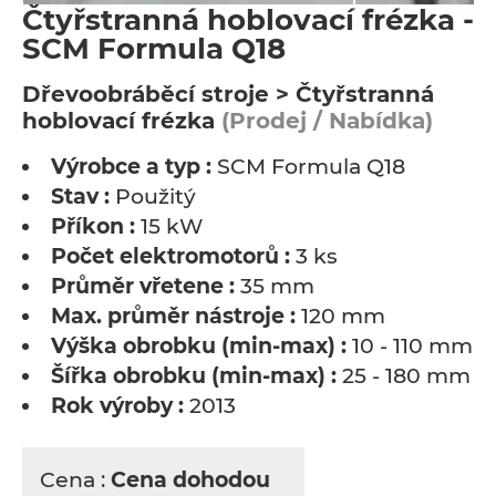
Čtyřstranná hoblovací frézka -
SCM Formula Q18
Dřevoobráběcí stroje > Čtyřstranná
hoblovací frézka
(Prodej / Nabídka)
Výrobce a typ :
SCM Formula Q18
Stav :
Použitý
Příkon :
15 kW
Počet elektromotorů :
3 ks
Průměr vřetene :
35 mm
Max. průměr nástroje :
120 mm
Výška obrobku (min-max) :
10 - 110 mm
Šířka obrobku (min-max) :
25 - 180 mm
Rok výroby :
2013
Cena :
Cena dohodou