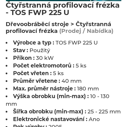
Čtyřstranná profilovací frézka
- TOS FWP 225 U
Dřevoobráběcí stroje > Čtyřstranná
profilovací frézka
(Prodej / Nabídka)
Výrobce a typ :
TOS FWP 225 U
Stav :
Použitý
Příkon :
30 kW
Počet elektromotorů :
5 ks
Počet vřeten :
5 ks
Průměr vřetene :
40 mm
Max. průměr nástroje :
180 mm
Výška obrobku (min-max) :
10 - 130
mm
Šířka obrobku (min-max) :
25 - 225 mm
Elektronické nastavování :
Ano
Rok výroby :
2005