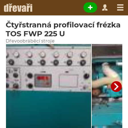
Čtyřstranná profilovací frézka
TOS FWP 225 U
Dřevoobráběcí stroje