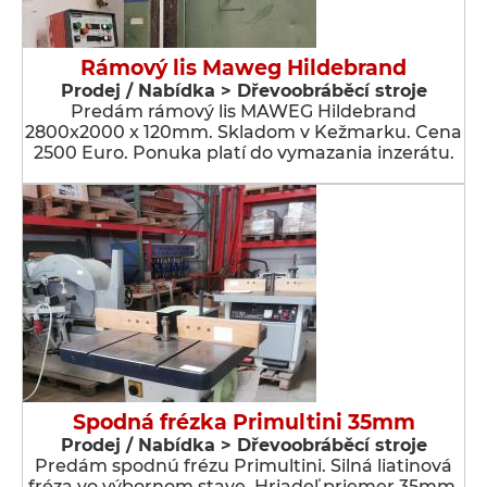
Rámový lis Maweg Hildebrand
Prodej / Nabídka > Dřevoobráběcí stroje
Predám rámový lis MAWEG Hildebrand
2800x2000 x 120mm. Skladom v Kežmarku. Cena
2500 Euro. Ponuka platí do vymazania inzerátu.
Spodná frézka Primultini 35mm
Prodej / Nabídka > Dřevoobráběcí stroje
Predám spodnú frézu Primultini. Silná liatinová
fréza vo výbornom stave. Hriadeľ priemer 35mm.