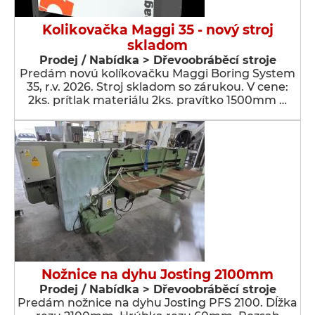
Kolikovačka Maggi 35 - nový stroj
skladom
Prodej / Nabídka > Dřevoobráběcí stroje
Predám novú kolíkovačku Maggi Boring System
35, r.v. 2026. Stroj skladom so zárukou. V cene:
2ks. prítlak materiálu 2ks. pravítko 1500mm …
Nožnice na dyhu Josting 2100mm
Prodej / Nabídka > Dřevoobráběcí stroje
Predám nožnice na dyhu Josting PFS 2100. Dĺžka