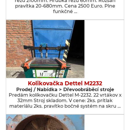
rezu 2100mm. Hrúbka rezu 60mm. Rozsah
pravítka 20-680mm. Cena 2500 Euro. Plne
funkčné …
Kolikovačka Dettel M2232
Prodej / Nabídka > Dřevoobráběcí stroje
Predám kolíkovačku Dettel M-2232. 22 vrtákov x
32mm Stroj skladom. V cene: 2ks. prítlak
materiálu 2ks. pravítko bočné systém na skru …