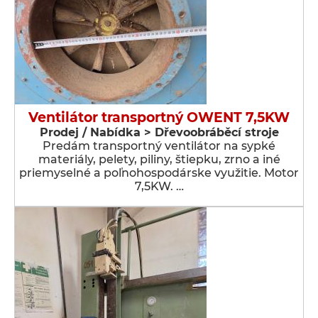
Ventilátor transportný OWENT 7,5KW
Prodej / Nabídka > Dřevoobráběcí stroje
Predám transportný ventilátor na sypké
materiály, pelety, piliny, štiepku, zrno a iné
priemyselné a poľnohospodárske využitie. Motor
7,5KW. …