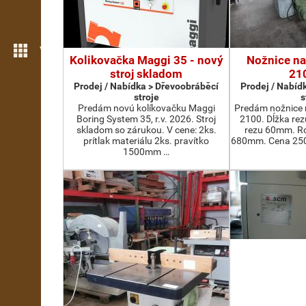
Více možností
Kolikovačka Maggi 35 - nový
Nožnice na
stroj skladom
21
Prodej / Nabídka > Dřevoobráběcí
Prodej / Nabíd
stroje
s
Predám novú kolíkovačku Maggi
Predám nožnice 
Boring System 35, r.v. 2026. Stroj
2100. Dĺžka re
skladom so zárukou. V cene: 2ks.
rezu 60mm. Ro
prítlak materiálu 2ks. pravítko
680mm. Cena 2500
1500mm …