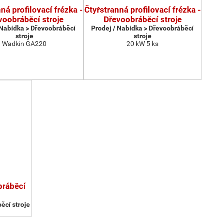
ná profilovací frézka -
Čtyřstranná profilovací frézka -
voobráběcí stroje
Dřevoobráběcí stroje
 Nabídka > Dřevoobráběcí
Prodej / Nabídka > Dřevoobráběcí
stroje
stroje
Wadkin GA220
20 kW 5 ks
bráběcí
ěcí stroje