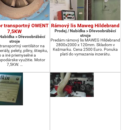
or transportný OWENT
Rámový lis Maweg Hildebrand
7,5KW
Prodej / Nabídka > Dřevoobráběcí
stroje
 Nabídka > Dřevoobráběcí
Predám rámový lis MAWEG Hildebrand
stroje
2800x2000 x 120mm. Skladom v
ransportný ventilátor na
Kežmarku. Cena 2500 Euro. Ponuka
iály, pelety, piliny, štiepku,
platí do vymazania inzerátu.
o a iné priemyselné a
podárske využitie. Motor
7,5KW. …