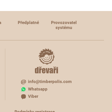
a
Předplatné
Provozovatel
systému
info@timberpolis.com
Whatsapp
Viber
Podmínky registrace