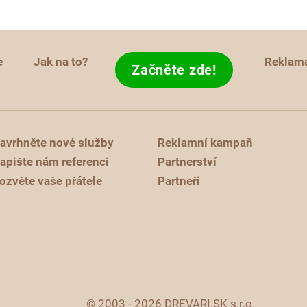
e
Jak na to?
Reklam
Začněte zde!
avrhněte nové služby
Reklamní kampaň
apište nám referenci
Partnerství
ozvěte vaše přátele
Partneři
© 2003 - 2026 DREVARI.SK s.r.o.