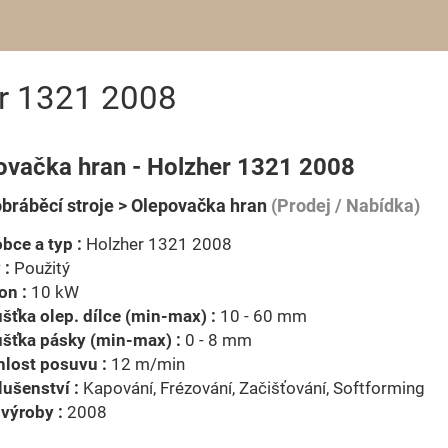
r 1321 2008
ovačka hran - Holzher 1321 2008
bráběcí stroje > Olepovačka hran
(Prodej / Nabídka)
bce a typ :
Holzher 1321 2008
 :
Použitý
on :
10 kW
šťka olep. dílce (min-max) :
10 - 60 mm
šťka pásky (min-max) :
0 - 8 mm
lost posuvu :
12 m/min
lušenství :
Kapování, Frézování, Začišťování, Softforming
výroby :
2008