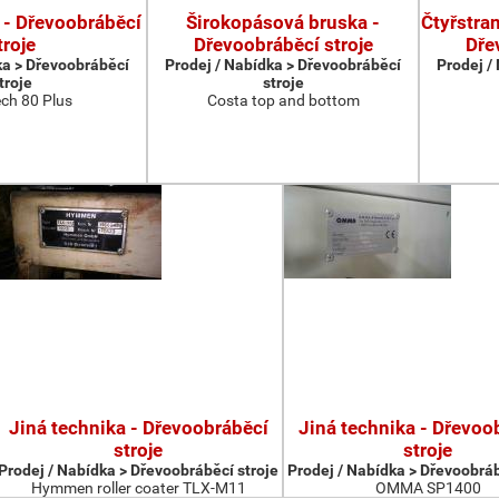
 - Dřevoobráběcí
Širokopásová bruska -
Čtyřstran
troje
Dřevoobráběcí stroje
Dře
ka > Dřevoobráběcí
Prodej / Nabídka > Dřevoobráběcí
Prodej /
troje
stroje
ch 80 Plus
Costa top and bottom
Jiná technika - Dřevoobráběcí
Jiná technika - Dřevoo
stroje
stroje
Prodej / Nabídka > Dřevoobráběcí stroje
Prodej / Nabídka > Dřevoobráb
Hymmen roller coater TLX-M11
OMMA SP1400