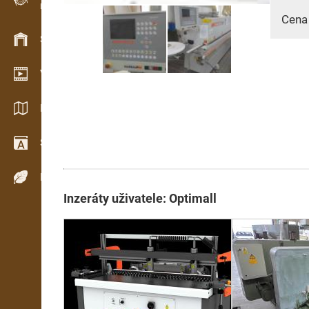
Evidence dřeva v terénu
Cena
Skladové hospodářství
Video showroom
Katalogy / Brožury
Slovník
Dřeviny
Inzeráty uživatele: Optimall