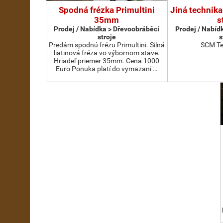
Spodná frézka Primultini
Jiná technika
35mm
s
Prodej / Nabídka > Dřevoobráběcí
Prodej / Nabíd
stroje
s
Predám spodnú frézu Primultini. Silná
SCM Te
liatinová fréza vo výbornom stave.
Hriadeľ priemer 35mm. Cena 1000
Euro Ponuka platí do vymazani …