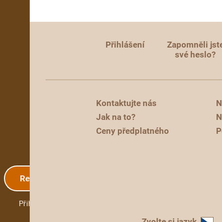
Přihlášení
Zapomněli jst
své heslo?
Kontaktujte nás
N
Jak na to?
N
Ceny předplatného
P
Registrace
Přihlášení
Zvolte si jazyk