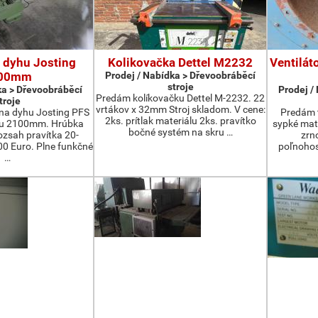
 dyhu Josting
Kolikovačka Dettel M2232
Ventilát
00mm
Prodej / Nabídka > Dřevoobráběcí
stroje
ka > Dřevoobráběcí
Prodej /
Predám kolíkovačku Dettel M-2232. 22
troje
vrtákov x 32mm Stroj skladom. V cene:
na dyhu Josting PFS
Predám t
2ks. prítlak materiálu 2ks. pravítko
zu 2100mm. Hrúbka
sypké mater
bočné systém na skru …
zsah pravítka 20-
zrn
 Euro. Plne funkčné
poľnohos
…