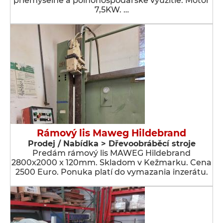
priemyselné a poľnohospodárske využitie. Motor
7,5KW. …
Rámový lis Maweg Hildebrand
Prodej / Nabídka > Dřevoobráběcí stroje
Predám rámový lis MAWEG Hildebrand
2800x2000 x 120mm. Skladom v Kežmarku. Cena
2500 Euro. Ponuka platí do vymazania inzerátu.