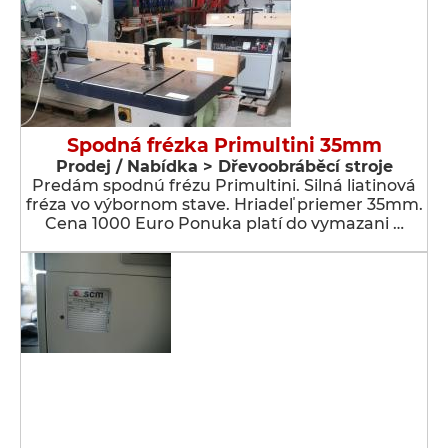
Spodná frézka Primultini 35mm
Prodej / Nabídka > Dřevoobráběcí stroje
Predám spodnú frézu Primultini. Silná liatinová
fréza vo výbornom stave. Hriadeľ priemer 35mm.
Cena 1000 Euro Ponuka platí do vymazani …