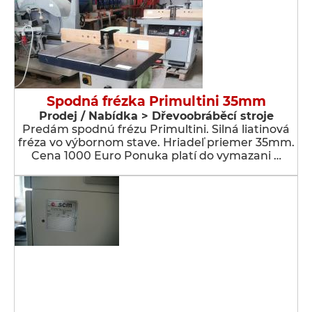
Spodná frézka Primultini 35mm
Prodej / Nabídka > Dřevoobráběcí stroje
Predám spodnú frézu Primultini. Silná liatinová
fréza vo výbornom stave. Hriadeľ priemer 35mm.
Cena 1000 Euro Ponuka platí do vymazani …