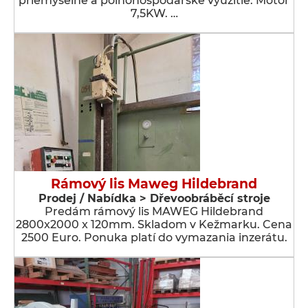
priemyselné a poľnohospodárske využitie. Motor
7,5KW. …
Rámový lis Maweg Hildebrand
Prodej / Nabídka > Dřevoobráběcí stroje
Predám rámový lis MAWEG Hildebrand
2800x2000 x 120mm. Skladom v Kežmarku. Cena
2500 Euro. Ponuka platí do vymazania inzerátu.