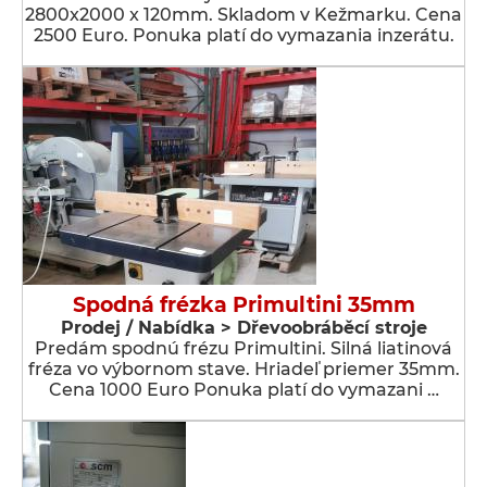
2800x2000 x 120mm. Skladom v Kežmarku. Cena
2500 Euro. Ponuka platí do vymazania inzerátu.
Spodná frézka Primultini 35mm
Prodej / Nabídka > Dřevoobráběcí stroje
Predám spodnú frézu Primultini. Silná liatinová
fréza vo výbornom stave. Hriadeľ priemer 35mm.
Cena 1000 Euro Ponuka platí do vymazani …