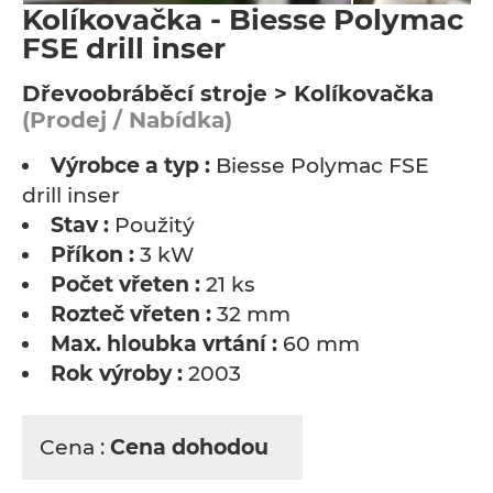
Kolíkovačka - Biesse Polymac
FSE drill inser
Dřevoobráběcí stroje > Kolíkovačka
(Prodej / Nabídka)
Výrobce a typ :
Biesse Polymac FSE
drill inser
Stav :
Použitý
Příkon :
3 kW
Počet vřeten :
21 ks
Rozteč vřeten :
32 mm
Max. hloubka vrtání :
60 mm
Rok výroby :
2003
Cena :
Cena dohodou