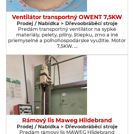
Ventilátor transportný OWENT 7,5KW
Prodej / Nabídka > Dřevoobráběcí stroje
Predám transportný ventilátor na sypké
materiály, pelety, piliny, štiepku, zrno a iné
priemyselné a poľnohospodárske využitie. Motor
7,5KW. …
Rámový lis Maweg Hildebrand
Prodej / Nabídka > Dřevoobráběcí stroje
Predám rámový lis MAWEG Hildebrand