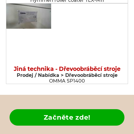
Hymmen roller coater TLX-M11
Jiná technika - Dřevoobráběcí stroje
Prodej / Nabídka > Dřevoobráběcí stroje
OMMA SP1400
Začněte zde!