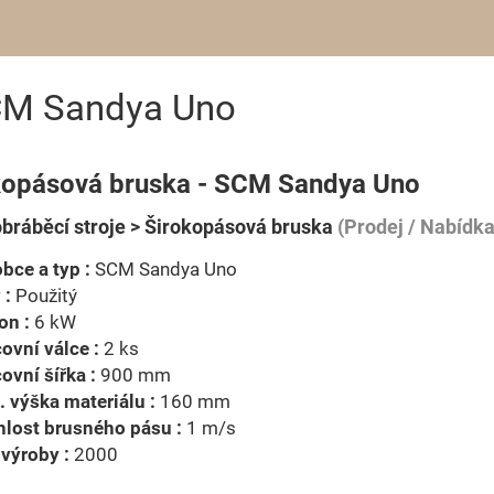
CM Sandya Uno
kopásová bruska - SCM Sandya Uno
bráběcí stroje > Širokopásová bruska
(Prodej / Nabídka
bce a typ :
SCM Sandya Uno
 :
Použitý
on :
6 kW
ovní válce :
2 ks
ovní šířka :
900 mm
 výška materiálu :
160 mm
lost brusného pásu :
1 m/s
výroby :
2000