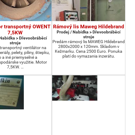
or transportný OWENT
Rámový lis Maweg Hildebrand
7,5KW
Prodej / Nabídka > Dřevoobráběcí
stroje
 Nabídka > Dřevoobráběcí
Predám rámový lis MAWEG Hildebrand
stroje
2800x2000 x 120mm. Skladom v
ransportný ventilátor na
Kežmarku. Cena 2500 Euro. Ponuka
iály, pelety, piliny, štiepku,
platí do vymazania inzerátu.
o a iné priemyselné a
podárske využitie. Motor
7,5KW. …