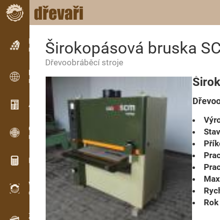
Inzerce
Širokopásová bruska S
Řádková inzerce
Dřevoobráběcí stroje
Inzerce
Širo
Mezinárodní inzerce
Dřevoo
Aktuality / Články
Výro
OPTI-TIMB
Stav
Pořezová schémata
Přík
Prac
Dřevařské kalkulačky
Prac
Max.
WoodProfi
Rych
Objem dřeva s AI
Rok 
Záznamník