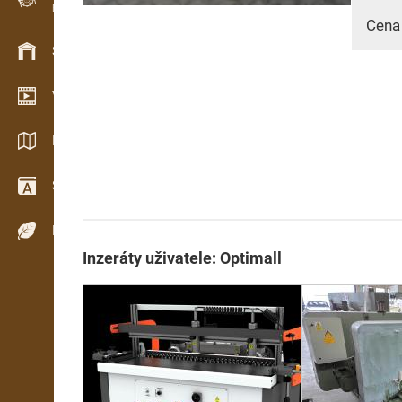
Evidence dřeva v terénu
Cena
Skladové hospodářství
Video showroom
Katalogy / Brožury
Slovník
Dřeviny
Inzeráty uživatele: Optimall