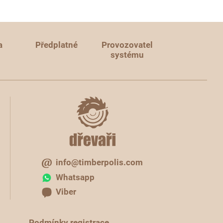
a
Předplatné
Provozovatel
systému
info@timberpolis.com
Whatsapp
Viber
Podmínky registrace