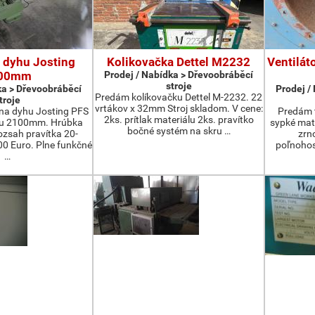
 dyhu Josting
Kolikovačka Dettel M2232
Ventilát
00mm
Prodej / Nabídka > Dřevoobráběcí
stroje
ka > Dřevoobráběcí
Prodej /
Predám kolíkovačku Dettel M-2232. 22
troje
vrtákov x 32mm Stroj skladom. V cene:
na dyhu Josting PFS
Predám t
2ks. prítlak materiálu 2ks. pravítko
zu 2100mm. Hrúbka
sypké mater
bočné systém na skru …
zsah pravítka 20-
zrn
 Euro. Plne funkčné
poľnohos
…