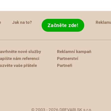
e
Jak na to?
Reklam
Začněte zde!
avrhněte nové služby
Reklamní kampaň
apište nám referenci
Partnerství
ozvěte vaše přátele
Partneři
© 2003 - 2026 DREVARI.SK s.r.o.