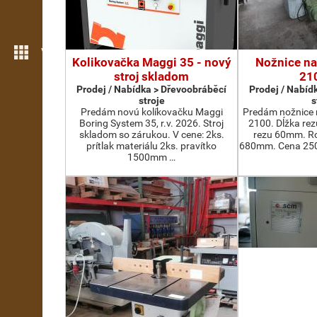
Více možností
Kolikovačka Maggi 35 - nový
Nožnice na
stroj skladom
21
Prodej / Nabídka > Dřevoobráběcí
Prodej / Nabíd
stroje
s
Predám novú kolíkovačku Maggi
Predám nožnice 
Boring System 35, r.v. 2026. Stroj
2100. Dĺžka re
skladom so zárukou. V cene: 2ks.
rezu 60mm. Ro
prítlak materiálu 2ks. pravítko
680mm. Cena 2500
1500mm …