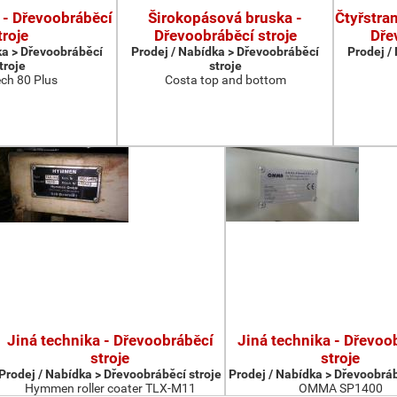
 - Dřevoobráběcí
Širokopásová bruska -
Čtyřstran
troje
Dřevoobráběcí stroje
Dře
ka > Dřevoobráběcí
Prodej / Nabídka > Dřevoobráběcí
Prodej /
troje
stroje
ch 80 Plus
Costa top and bottom
Jiná technika - Dřevoobráběcí
Jiná technika - Dřevoo
stroje
stroje
Prodej / Nabídka > Dřevoobráběcí stroje
Prodej / Nabídka > Dřevoobráb
Hymmen roller coater TLX-M11
OMMA SP1400