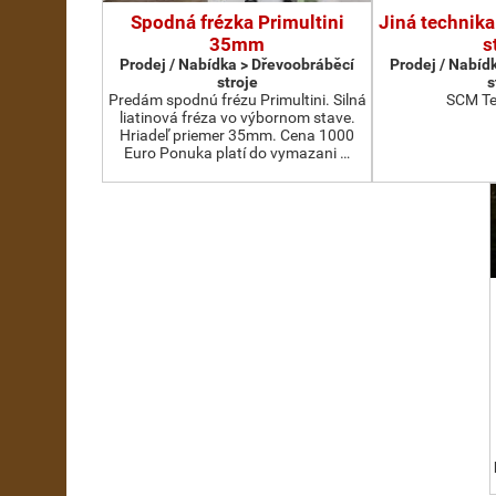
Spodná frézka Primultini
Jiná technika
35mm
s
Prodej / Nabídka > Dřevoobráběcí
Prodej / Nabíd
stroje
s
Predám spodnú frézu Primultini. Silná
SCM Te
liatinová fréza vo výbornom stave.
Hriadeľ priemer 35mm. Cena 1000
Euro Ponuka platí do vymazani …