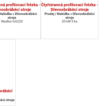
ná profilovací frézka -
Čtyřstranná profilovací frézka -
voobráběcí stroje
Dřevoobráběcí stroje
 Nabídka > Dřevoobráběcí
Prodej / Nabídka > Dřevoobráběcí
stroje
stroje
Wadkin GA220
20 kW 5 ks
bráběcí
ěcí stroje