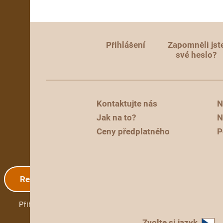
Přihlášení
Zapomněli jst
své heslo?
Kontaktujte nás
N
Jak na to?
N
Ceny předplatného
P
Registrace
Přihlášení
Zvolte si jazyk