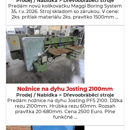
Prodej / Nabídka > Dřevoobráběcí stroje
Predám novú kolíkovačku Maggi Boring System
35, r.v. 2026. Stroj skladom so zárukou. V cene:
2ks. prítlak materiálu 2ks. pravítko 1500mm …
Nožnice na dyhu Josting 2100mm
Prodej / Nabídka > Dřevoobráběcí stroje
Predám nožnice na dyhu Josting PFS 2100. Dĺžka
rezu 2100mm. Hrúbka rezu 60mm. Rozsah
pravítka 20-680mm. Cena 2500 Euro. Plne
funkčné …