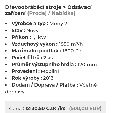
Dřevoobráběcí stroje > Odsávací
zařízení
(Prodej / Nabídka)
Výrobce a typ :
Mony 2
Stav :
Nový
Příkon :
1,1 kW
Vzduchový výkon :
1850 m³/h
Maximální podtlak :
1800 Pa
Počet filtrů :
2 ks
Průměr výstupního hrdla :
120 mm
Provedení :
Mobilní
Rok výroby :
2013
Dodání / Doprava / Platba :
Včetně
dopravy
Cena :
12130.50
CZK
/ks
(500,00 EUR)