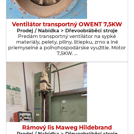
Ventilátor transportný OWENT 7,5KW
Prodej / Nabídka > Dřevoobráběcí stroje
Predám transportný ventilátor na sypké
materiály, pelety, piliny, štiepku, zrno a iné
priemyselné a poľnohospodárske využitie. Motor
7,5KW. …
Rámový lis Maweg Hildebrand
Prodej / Nabídka > Dřevoobráběcí stroje