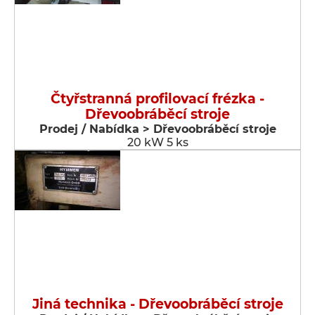
Čtyřstranná profilovací frézka -
Dřevoobráběcí stroje
Prodej / Nabídka > Dřevoobráběcí stroje
20 kW 5 ks
Jiná technika - Dřevoobráběcí stroje