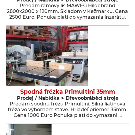
Predám rámový lis MAWEG Hildebrand
2800x2000 x 120mm. Skladom v Kežmarku. Cena
2500 Euro. Ponuka platí do vymazania inzerátu.
Spodná frézka Primultini 35mm
Prodej / Nabídka > Dřevoobráběcí stroje
Predám spodnú frézu Primultini. Silná liatinová
fréza vo výbornom stave. Hriadeľ priemer 35mm.
Cena 1000 Euro Ponuka platí do vymazani …