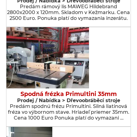
Prodej / Nabídka > Dřevoobráběcí stroje
Predám rámový lis MAWEG Hildebrand
2800x2000 x 120mm. Skladom v Kežmarku. Cena
2500 Euro. Ponuka platí do vymazania inzerátu.
Spodná frézka Primultini 35mm
Prodej / Nabídka > Dřevoobráběcí stroje
Predám spodnú frézu Primultini. Silná liatinová
fréza vo výbornom stave. Hriadeľ priemer 35mm.
Cena 1000 Euro Ponuka platí do vymazani …