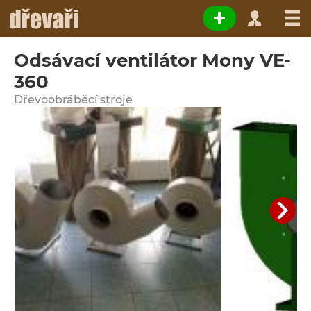
Odsávací ventilátor Mony VE-
360
Dřevoobráběcí stroje