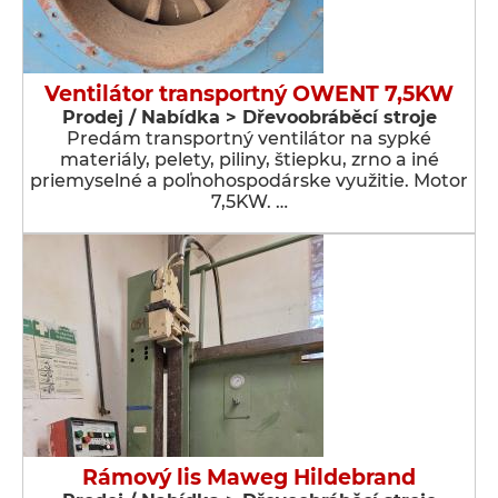
Ventilátor transportný OWENT 7,5KW
Prodej / Nabídka > Dřevoobráběcí stroje
Predám transportný ventilátor na sypké
materiály, pelety, piliny, štiepku, zrno a iné
priemyselné a poľnohospodárske využitie. Motor
7,5KW. …
Rámový lis Maweg Hildebrand