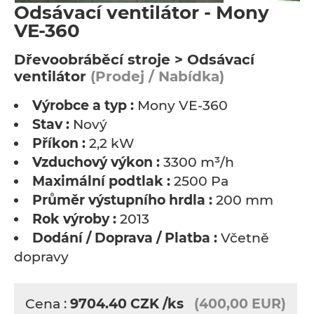
Odsávací ventilátor - Mony
VE-360
Dřevoobráběcí stroje > Odsávací
ventilátor
(Prodej / Nabídka)
Výrobce a typ :
Mony VE-360
Stav :
Nový
Příkon :
2,2 kW
Vzduchový výkon :
3300 m³/h
Maximální podtlak :
2500 Pa
Průměr výstupního hrdla :
200 mm
Rok výroby :
2013
Dodání / Doprava / Platba :
Včetně
dopravy
Cena :
9704.40
CZK
/ks
(400,00 EUR)