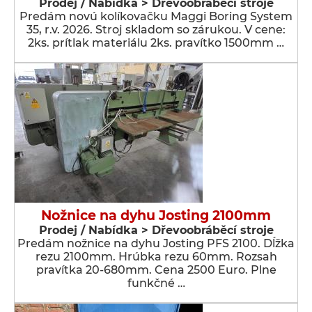
Prodej / Nabídka > Dřevoobráběcí stroje
Predám novú kolíkovačku Maggi Boring System
35, r.v. 2026. Stroj skladom so zárukou. V cene:
2ks. prítlak materiálu 2ks. pravítko 1500mm …
Nožnice na dyhu Josting 2100mm
Prodej / Nabídka > Dřevoobráběcí stroje
Predám nožnice na dyhu Josting PFS 2100. Dĺžka
rezu 2100mm. Hrúbka rezu 60mm. Rozsah
pravítka 20-680mm. Cena 2500 Euro. Plne
funkčné …