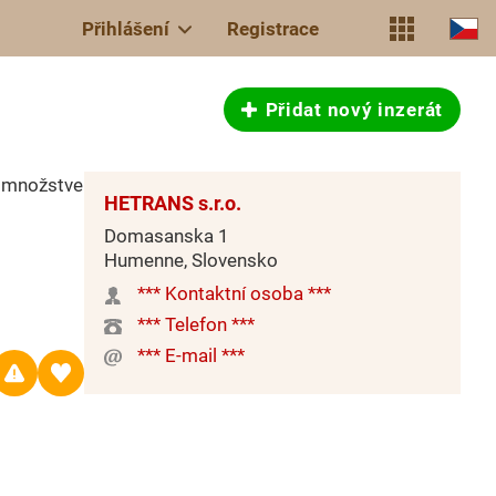
Přihlášení
Registrace
Přidat nový inzerát
k množstve
HETRANS s.r.o.
Domasanska 1
Humenne, Slovensko
*** Kontaktní osoba ***
*** Telefon ***
*** E-mail ***