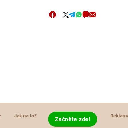
e
Jak na to?
Reklam
Začněte zde!