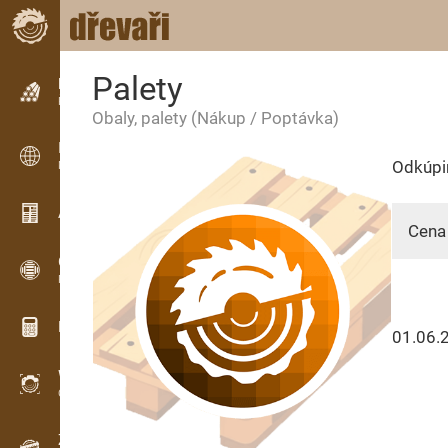
Palety
Inzerce
Řádková inzerce
Obaly, palety
(Nákup / Poptávka)
Inzerce
Odkúpi
Mezinárodní inzerce
Aktuality / Články
Cena
OPTI-TIMB
Pořezová schémata
Dřevařské kalkulačky
01.06.
WoodProfi
Objem dřeva s AI
Záznamník