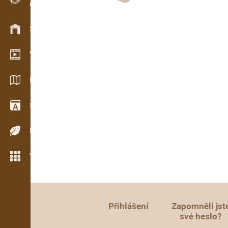
Evidence dřeva v terénu
Skladové hospodářství
Video showroom
Katalogy / Brožury
Slovník
Dřeviny
Více možností
Přihlášení
Zapomněli jst
své heslo?