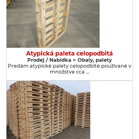
Atypická paleta celopodbitá
Prodej / Nabídka > Obaly, palety
Predám atypické palety celopodbité používané v
množstve cca …