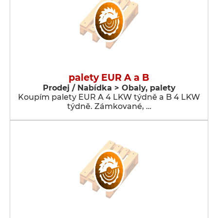
palety EUR A a B
Prodej / Nabídka > Obaly, palety
Koupím palety EUR A 4 LKW týdně a B 4 LKW
týdně. Zámkované, …