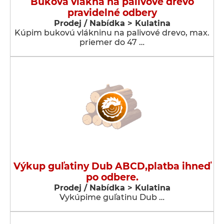
Buková vlákna na palivové drevo
pravidelné odbery
Prodej / Nabídka > Kulatina
Kúpim bukovú vlákninu na palivové drevo, max.
priemer do 47 …
Výkup guľatiny Dub ABCD,platba ihneď
po odbere.
Prodej / Nabídka > Kulatina
Vykúpime guľatinu Dub …