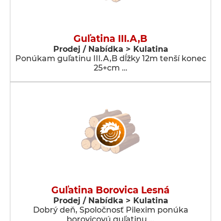
Guľatina III.A,B
Prodej / Nabídka > Kulatina
Ponúkam guľatinu III.A,B dĺžky 12m tenší konec
25+cm …
Guľatina Borovica Lesná
Prodej / Nabídka > Kulatina
Dobrý deň, Spoločnosť Pilexim ponúka
borovicovú guľatinu …