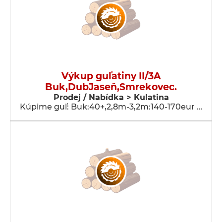
Výkup guľatiny II/3A
Buk,DubJaseň,Smrekovec.
Prodej / Nabídka > Kulatina
Kúpime guľ: Buk:40+,2,8m-3,2m:140-170eur …