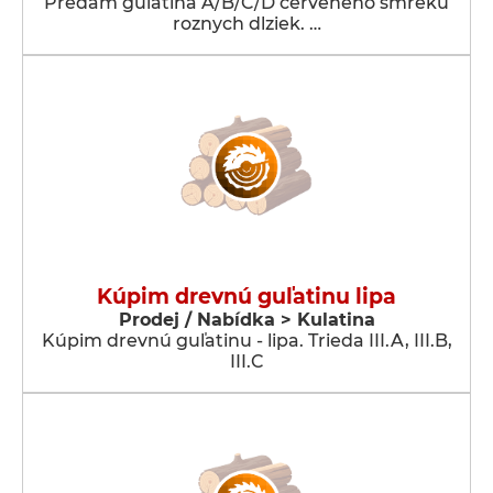
Predam gulatina A/B/C/D cerveneho smreku
roznych dlziek. …
Kúpim drevnú guľatinu lipa
Prodej / Nabídka > Kulatina
Kúpim drevnú guľatinu - lipa. Trieda III.A, III.B,
III.C