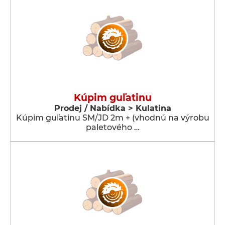
Kúpim guľatinu
Prodej / Nabídka > Kulatina
Kúpim guľatinu SM/JD 2m + (vhodnú na výrobu
paletového …