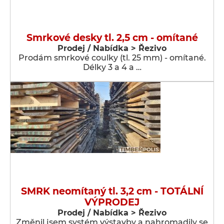
Smrkové desky tl. 2,5 cm - omítané
Prodej / Nabídka > Řezivo
Prodám smrkové coulky (tl. 25 mm) - omítané.
Délky 3 a 4 a …
SMRK neomítaný tl. 3,2 cm - TOTÁLNÍ
VÝPRODEJ
Prodej / Nabídka > Řezivo
Změnil jsem systém výstavby a nahromadily se