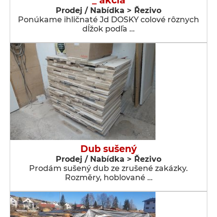
_ akcia
Prodej / Nabídka > Řezivo
Ponúkame ihličnaté Jd DOSKY colové rôznych
dĺžok podľa …
Dub sušený
Prodej / Nabídka > Řezivo
Prodám sušený dub ze zrušené zakázky.
Rozměry, hoblované …