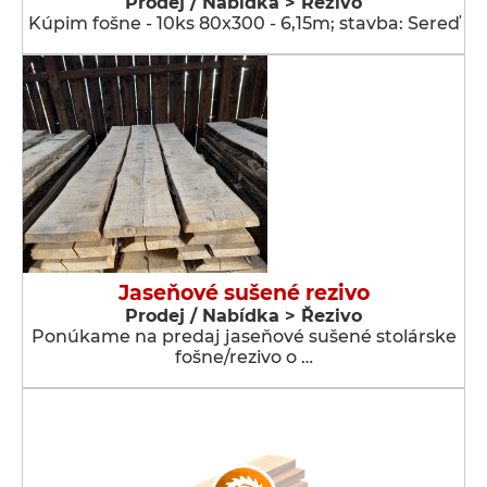
Prodej / Nabídka > Řezivo
Kúpim fošne - 10ks 80x300 - 6,15m; stavba: Sereď
Jaseňové sušené rezivo
Prodej / Nabídka > Řezivo
Ponúkame na predaj jaseňové sušené stolárske
fošne/rezivo o …