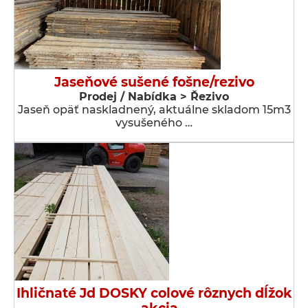
Jaseňové sušené fošne/rezivo
Prodej / Nabídka > Řezivo
Jaseň opäť naskladnený, aktuálne skladom 15m3
vysušeného …
Ihličnaté Jd DOSKY colové rôznych dĺžok