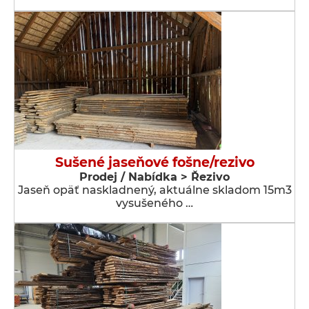
Sušené jaseňové fošne/rezivo
Prodej / Nabídka > Řezivo
Jaseň opäť naskladnený, aktuálne skladom 15m3
vysušeného …