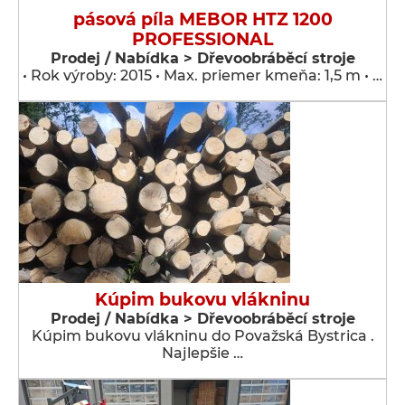
pásová píla MEBOR HTZ 1200
PROFESSIONAL
Prodej / Nabídka > Dřevoobráběcí stroje
• Rok výroby: 2015 • Max. priemer kmeňa: 1,5 m • …
Kúpim bukovu vlákninu
Prodej / Nabídka > Dřevoobráběcí stroje
Kúpim bukovu vlákninu do Považská Bystrica .
Najlepšie …