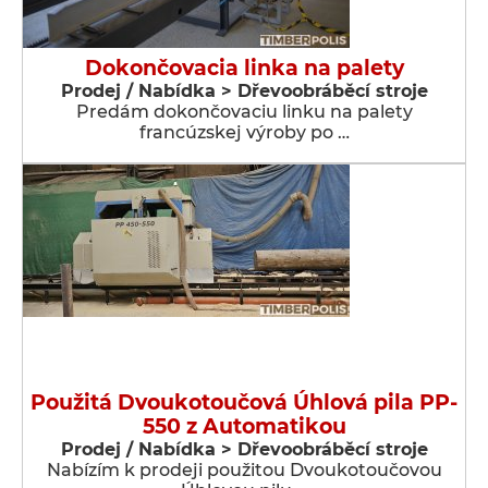
Dokončovacia linka na palety
Prodej / Nabídka > Dřevoobráběcí stroje
Predám dokončovaciu linku na palety
francúzskej výroby po …
Použitá Dvoukotoučová Úhlová pila PP-
550 z Automatikou
Prodej / Nabídka > Dřevoobráběcí stroje
Nabízím k prodeji použitou Dvoukotoučovou