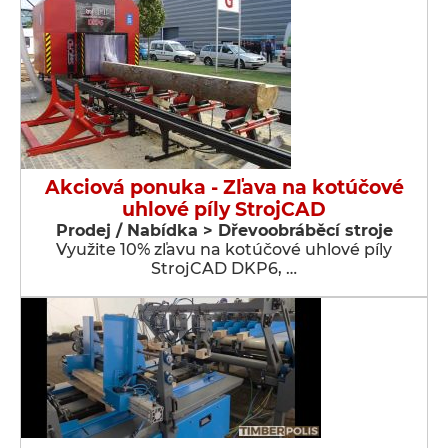
Akciová ponuka - Zľava na kotúčové
uhlové píly StrojCAD
Prodej / Nabídka > Dřevoobráběcí stroje
Využite 10% zľavu na kotúčové uhlové píly
StrojCAD DKP6, …