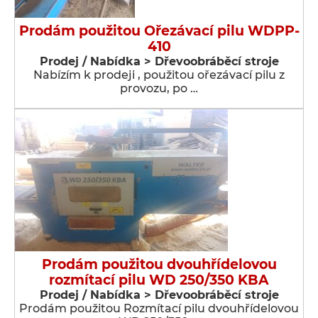
Prodám použitou Ořezávací pilu WDPP-
410
Prodej / Nabídka > Dřevoobráběcí stroje
Nabízím k prodeji , použitou ořezávací pilu z
provozu, po …
Prodám použitou dvouhřídelovou
rozmítací pilu WD 250/350 KBA
Prodej / Nabídka > Dřevoobráběcí stroje
Prodám použitou Rozmítací pilu dvouhřídelovou