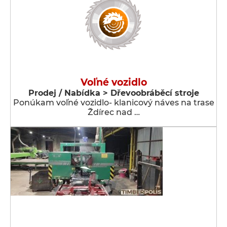
Voľné vozidlo
Prodej / Nabídka > Dřevoobráběcí stroje
Ponúkam voľné vozidlo- klanicový náves na trase
Ždírec nad …