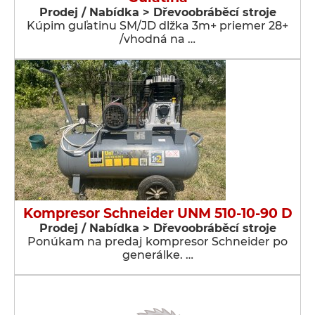
Prodej / Nabídka > Dřevoobráběcí stroje
Kúpim guľatinu SM/JD dlžka 3m+ priemer 28+
/vhodná na …
Kompresor Schneider UNM 510-10-90 D
Prodej / Nabídka > Dřevoobráběcí stroje
Ponúkam na predaj kompresor Schneider po
generálke. …