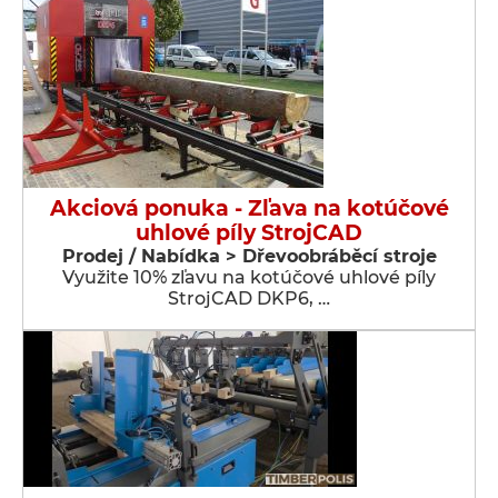
Akciová ponuka - Zľava na kotúčové
uhlové píly StrojCAD
Prodej / Nabídka > Dřevoobráběcí stroje
Využite 10% zľavu na kotúčové uhlové píly
StrojCAD DKP6, …