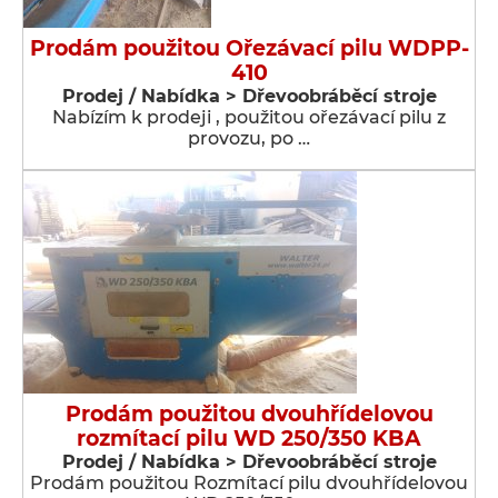
Prodám použitou Ořezávací pilu WDPP-
410
Prodej / Nabídka > Dřevoobráběcí stroje
Nabízím k prodeji , použitou ořezávací pilu z
provozu, po …
Prodám použitou dvouhřídelovou
rozmítací pilu WD 250/350 KBA
Prodej / Nabídka > Dřevoobráběcí stroje
Prodám použitou Rozmítací pilu dvouhřídelovou