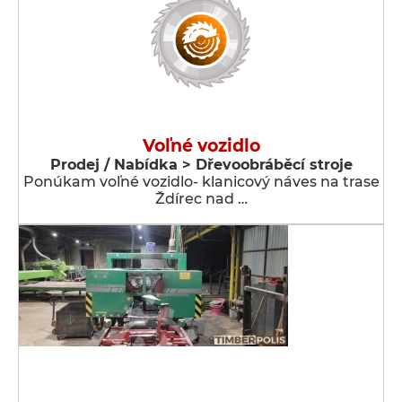
Voľné vozidlo
Prodej / Nabídka > Dřevoobráběcí stroje
Ponúkam voľné vozidlo- klanicový náves na trase
Ždírec nad …