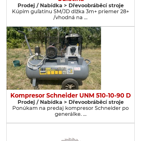
Prodej / Nabídka > Dřevoobráběcí stroje
Kúpim guľatinu SM/JD dlžka 3m+ priemer 28+
/vhodná na …
Kompresor Schneider UNM 510-10-90 D
Prodej / Nabídka > Dřevoobráběcí stroje
Ponúkam na predaj kompresor Schneider po
generálke. …