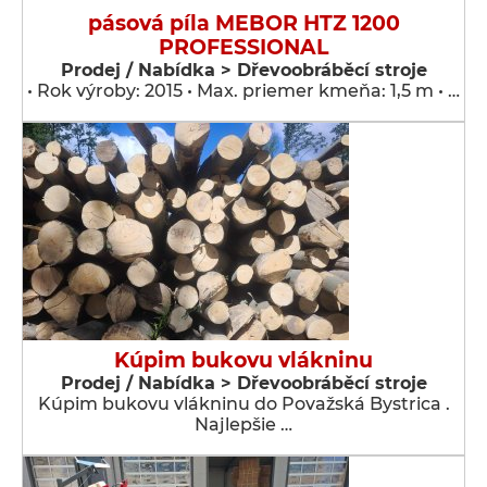
pásová píla MEBOR HTZ 1200
PROFESSIONAL
Prodej / Nabídka > Dřevoobráběcí stroje
• Rok výroby: 2015 • Max. priemer kmeňa: 1,5 m • …
Kúpim bukovu vlákninu
Prodej / Nabídka > Dřevoobráběcí stroje
Kúpim bukovu vlákninu do Považská Bystrica .
Najlepšie …