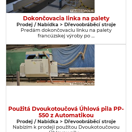
Dokončovacia linka na palety
Prodej / Nabídka > Dřevoobráběcí stroje
Predám dokončovaciu linku na palety
francúzskej výroby po …
Použitá Dvoukotoučová Úhlová pila PP-
550 z Automatikou
Prodej / Nabídka > Dřevoobráběcí stroje
Nabízím k prodeji použitou Dvoukotoučovou