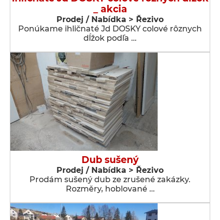
_ akcia
Prodej / Nabídka > Řezivo
Ponúkame ihličnaté Jd DOSKY colové rôznych
dĺžok podľa …
Dub sušený
Prodej / Nabídka > Řezivo
Prodám sušený dub ze zrušené zakázky.
Rozměry, hoblované …