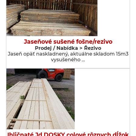
Jaseňové sušené fošne/rezivo
Prodej / Nabídka > Řezivo
Jaseň opäť naskladnený, aktuálne skladom 15m3
vysušeného …
Ihličnaté Jd DOSKY colové rôznych dĺžok