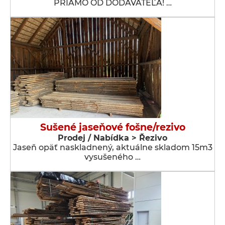
PRIAMO OD DODÁVATEĽA! …
Sušené jaseňové fošne/rezivo
Prodej / Nabídka > Řezivo
Jaseň opäť naskladnený, aktuálne skladom 15m3
vysušeného …