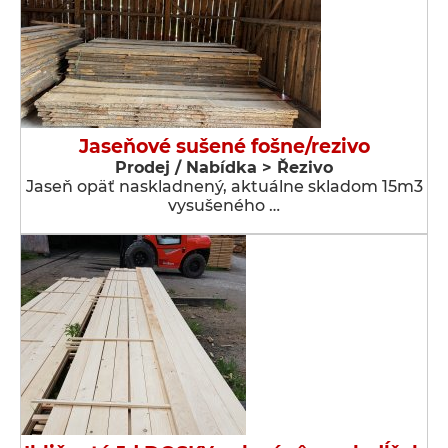
Jaseňové sušené fošne/rezivo
Prodej / Nabídka > Řezivo
Jaseň opäť naskladnený, aktuálne skladom 15m3
vysušeného …