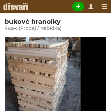
bukové hranolky
(Prodej / Nabídka)
Řezivo