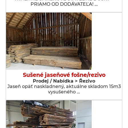
PRIAMO OD DODÁVATEĽA! …
Sušené jaseňové fošne/rezivo
Prodej / Nabídka > Řezivo
Jaseň opäť naskladnený, aktuálne skladom 15m3
vysušeného …