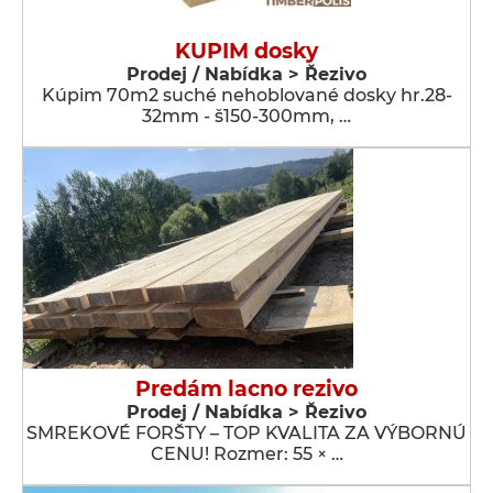
KUPIM dosky
Prodej / Nabídka > Řezivo
Kúpim 70m2 suché nehoblované dosky hr.28-
32mm - š150-300mm, …
Predám lacno rezivo
Prodej / Nabídka > Řezivo
SMREKOVÉ FORŠTY – TOP KVALITA ZA VÝBORNÚ
CENU! Rozmer: 55 × …