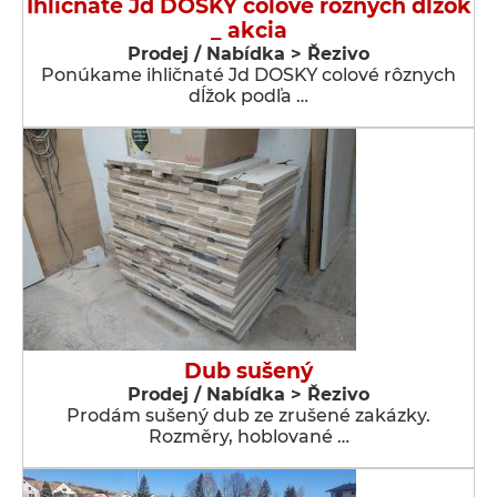
Ihličnaté Jd DOSKY colové rôznych dĺžok
_ akcia
Prodej / Nabídka > Řezivo
Ponúkame ihličnaté Jd DOSKY colové rôznych
dĺžok podľa …
Dub sušený
Prodej / Nabídka > Řezivo
Prodám sušený dub ze zrušené zakázky.
Rozměry, hoblované …