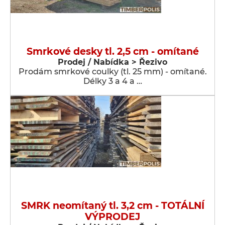
Smrkové desky tl. 2,5 cm - omítané
Prodej / Nabídka > Řezivo
Prodám smrkové coulky (tl. 25 mm) - omítané.
Délky 3 a 4 a …
SMRK neomítaný tl. 3,2 cm - TOTÁLNÍ
VÝPRODEJ