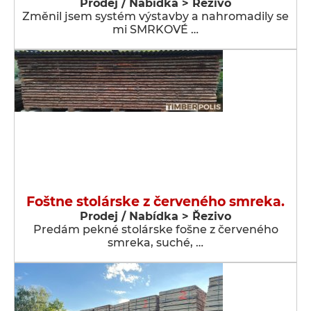
Prodej / Nabídka > Řezivo
Změnil jsem systém výstavby a nahromadily se
mi SMRKOVÉ …
Foštne stolárske z červeného smreka.
Prodej / Nabídka > Řezivo
Predám pekné stolárske fošne z červeného
smreka, suché, …