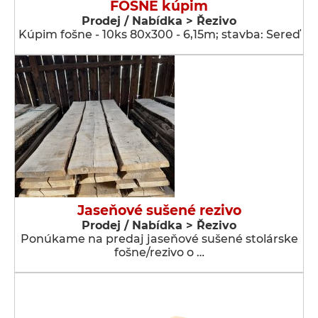
FOŠNE kúpim
Prodej / Nabídka > Řezivo
Kúpim fošne - 10ks 80x300 - 6,15m; stavba: Sereď
Jaseňové sušené rezivo
Prodej / Nabídka > Řezivo
Ponúkame na predaj jaseňové sušené stolárske
fošne/rezivo o …