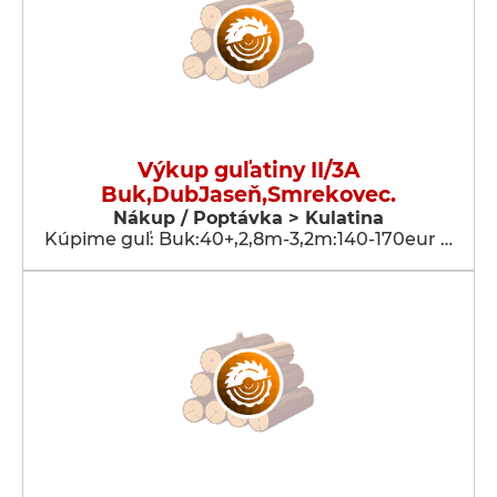
Výkup guľatiny II/3A
Buk,DubJaseň,Smrekovec.
Nákup / Poptávka > Kulatina
Kúpime guľ: Buk:40+,2,8m-3,2m:140-170eur …