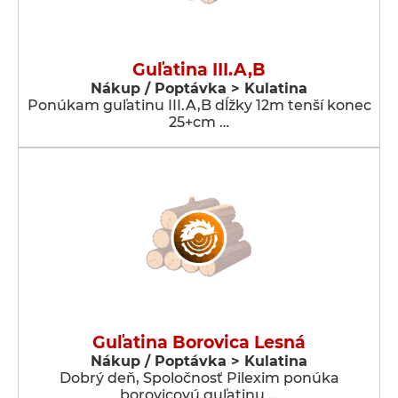
Guľatina III.A,B
Nákup / Poptávka > Kulatina
Ponúkam guľatinu III.A,B dĺžky 12m tenší konec
25+cm …
Guľatina Borovica Lesná
Nákup / Poptávka > Kulatina
Dobrý deň, Spoločnosť Pilexim ponúka
borovicovú guľatinu …