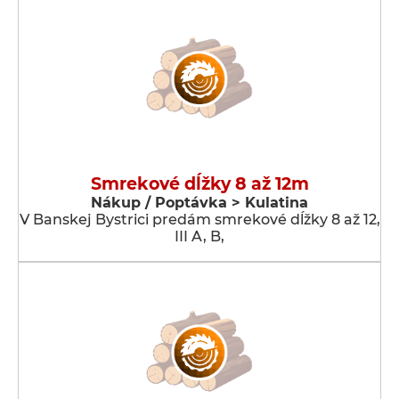
Smrekové dĺžky 8 až 12m
Nákup / Poptávka > Kulatina
V Banskej Bystrici predám smrekové dĺžky 8 až 12,
III A, B,