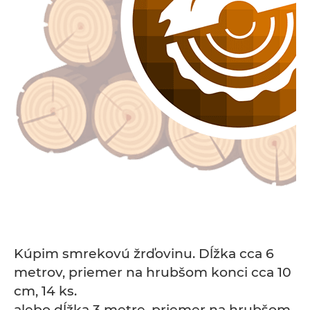
Kúpim smrekovú žrďovinu. Dĺžka cca 6
metrov, priemer na hrubšom konci cca 10
cm, 14 ks.
alebo dĺžka 3 metre, priemer na hrubšom