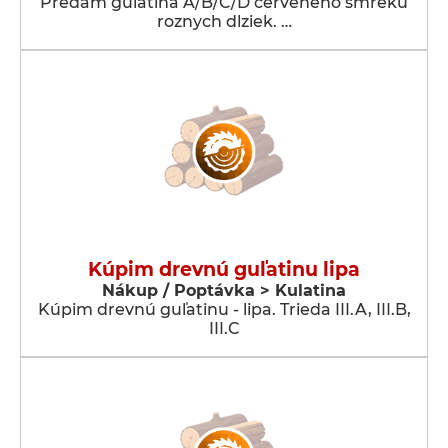
Predam gulatina A/B/C/D cerveneho smreku
roznych dlziek. …
Kúpim drevnú guľatinu lipa
Nákup / Poptávka > Kulatina
Kúpim drevnú guľatinu - lipa. Trieda III.A, III.B,
III.C