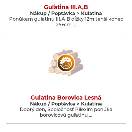
Guľatina III.A,B
Nákup / Poptávka > Kulatina
Ponúkam guľatinu III.A,B dĺžky 12m tenší konec
25+cm …
Guľatina Borovica Lesná
Nákup / Poptávka > Kulatina
Dobrý deň, Spoločnosť Pilexim ponúka
borovicovú guľatinu …