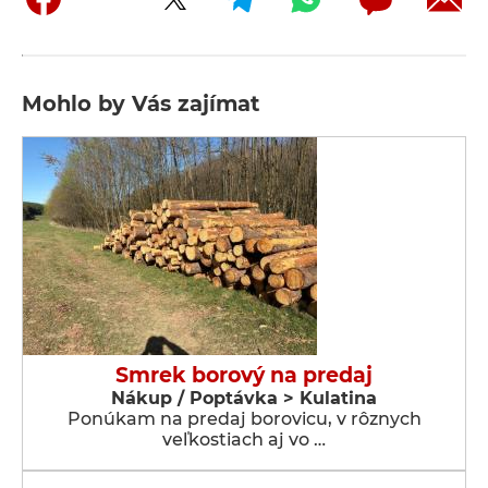
Mohlo by Vás zajímat
Smrek borový na predaj
Nákup / Poptávka > Kulatina
Ponúkam na predaj borovicu, v rôznych
veľkostiach aj vo …