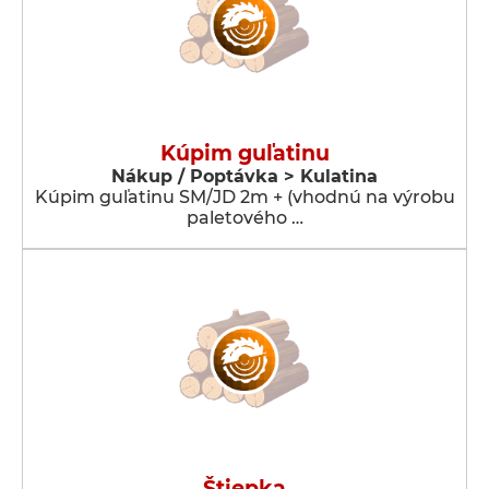
Kúpim guľatinu
Nákup / Poptávka > Kulatina
Kúpim guľatinu SM/JD 2m + (vhodnú na výrobu
paletového …
Štiepka