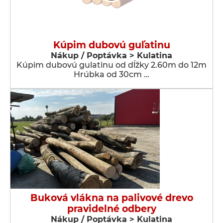
Kúpim dubovú guľatinu
Nákup / Poptávka > Kulatina
Kúpim dubovú gulatinu od dĺžky 2.60m do 12m
Hrúbka od 30cm …
Buková vlákna na palivové drevo
pravidelné odbery
Nákup / Poptávka > Kulatina