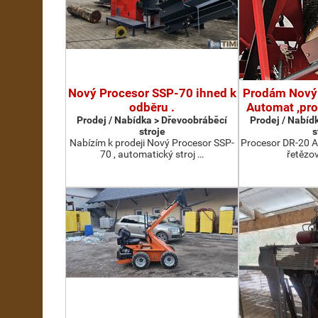
Nový Procesor SSP-70 ihned k
Prodám Nový
odběru .
Automat ,pr
Prodej / Nabídka > Dřevoobráběcí
Prodej / Nabíd
stroje
s
Nabízím k prodeji Nový Procesor SSP-
Procesor DR-20 A
70 , automatický stroj …
řetězov