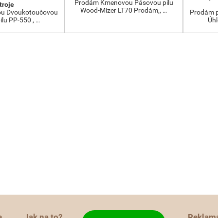
Prodám Kmenovou Pásovou pilu
troje
Wood-Mizer LT70 Prodám,, …
ou Dvoukotoučovou
Prodám p
ilu PP-550 , …
Úhl
e
Jak na to?
Reklam