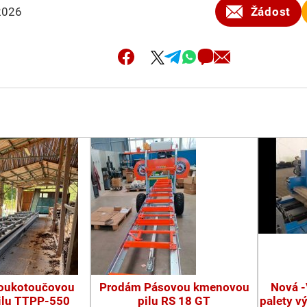
2026
Žádost
oukotoučovou
Prodám Pásovou kmenovou
Nová -
ilu TTPP-550
pilu RS 18 GT
palety v