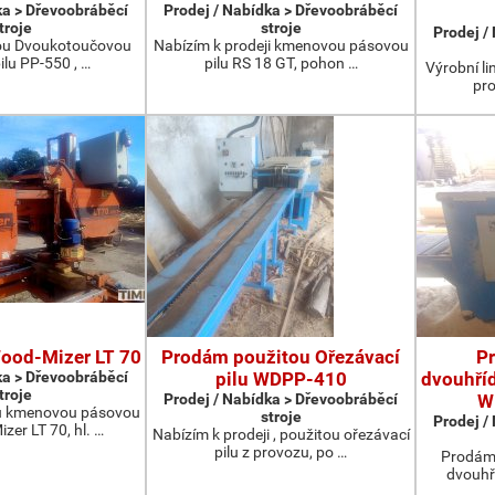
ka > Dřevoobráběcí
Prodej / Nabídka > Dřevoobráběcí
troje
stroje
Prodej /
ou Dvoukotoučovou
Nabízím k prodeji kmenovou pásovou
ilu PP-550 , …
pilu RS 18 GT, pohon …
Výrobní li
pro
Wood-Mizer LT 70
Prodám použitou Ořezávací
P
ka > Dřevoobráběcí
pilu WDPP-410
dvouhříd
troje
Prodej / Nabídka > Dřevoobráběcí
W
u kmenovou pásovou
stroje
Prodej /
zer LT 70, hl. …
Nabízím k prodeji , použitou ořezávací
pilu z provozu, po …
Prodám 
dvouhř