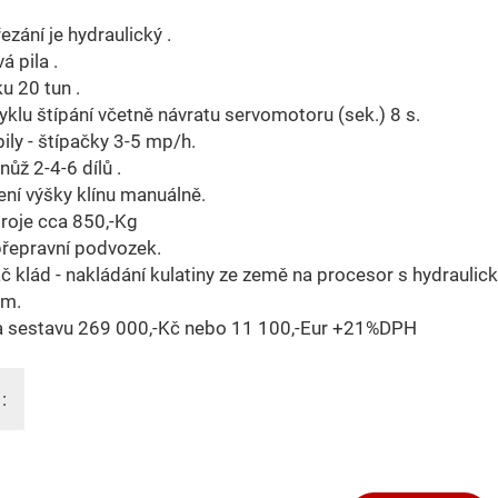
ezání je hydraulický .
á pila .
ku 20 tun .
yklu štípání včetně návratu servomotoru (sek.) 8 s.
ily - štípačky 3-5 mp/h.
nůž 2-4-6 dílů .
ní výšky klínu manuálně.
roje cca 850,-Kg
přepravní podvozek.
 klád - nakládání kulatiny ze země na procesor s hydraulic
em.
a sestavu 269 000,-Kč nebo 11 100,-Eur +21%DPH
: