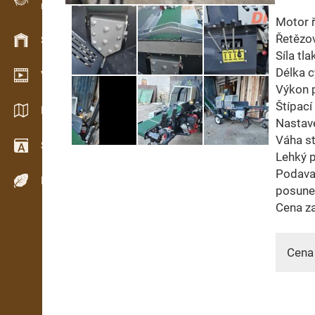
Evidence dřeva v terénu
Motor ř
Řetězov
Skladové hospodářství
Síla tla
Délka c
Video showroom
Výkon p
Štípací 
Katalogy / Brožury
Nastave
Váha st
Slovník
Lehký 
Podavač
Dřeviny
posun
Cena z
Cena 