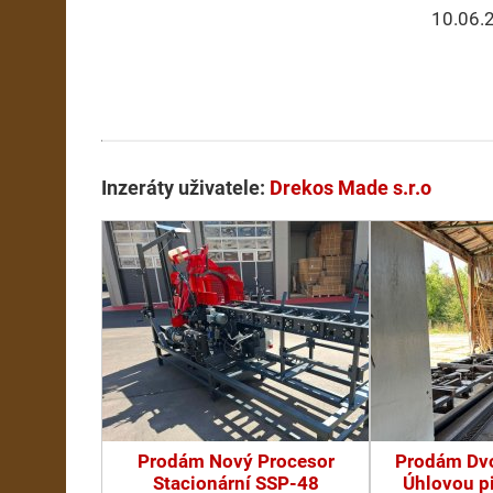
10.06.
Inzeráty uživatele:
Drekos Made s.r.o
Prodám Nový Procesor
Prodám Dv
Stacionární SSP-48
Úhlovou p