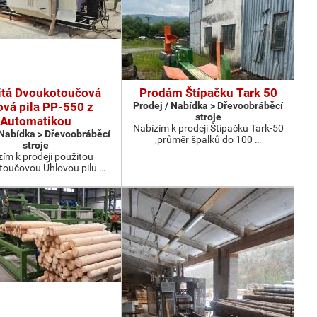
itá Dvoukotoučová
Prodám Štípačku Tark 50
ová pila PP-550 z
Prodej / Nabídka > Dřevoobráběcí
stroje
Automatikou
Nabízím k prodeji Štípačku Tark-50
 Nabídka > Dřevoobráběcí
,průměr špalků do 100 …
stroje
ím k prodeji použitou
oučovou Úhlovou pilu …