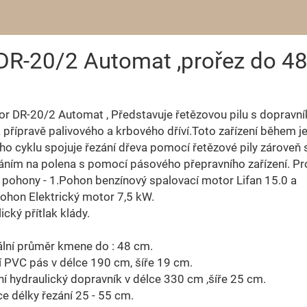
DR-20/2 Automat ,prořez do 
r DR-20/2 Automat , Představuje řetězovou pilu s dopravní
k přípravě palivového a krbového dříví.Toto zařízení během 
ho cyklu spojuje řezání dřeva pomocí řetězové pily zároveň 
áním na polena s pomocí pásového přepravního zařízení. P
pohony - 1.Pohon benzínový spalovací motor Lifan 15.0 a
ohon Elektrický motor 7,5 kW.
ický přítlak klády.
lní průměr kmene do : 48 cm.
 PVC pás v délce 190 cm, šíře 19 cm.
í hydraulický dopravník v délce 330 cm ,šíře 25 cm.
e délky řezání 25 - 55 cm.