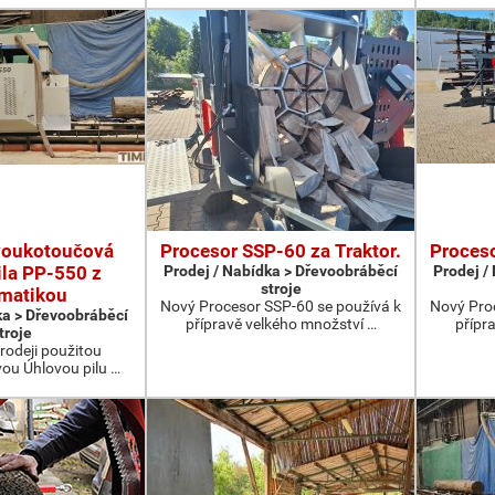
voukotoučová
Procesor SSP-60 za Traktor.
Proceso
ila PP-550 z
Prodej / Nabídka > Dřevoobráběcí
Prodej /
stroje
matikou
Nový Procesor SSP-60 se používá k
Nový Pro
ka > Dřevoobráběcí
přípravě velkého množství …
přípr
troje
rodeji použitou
u Úhlovou pilu …