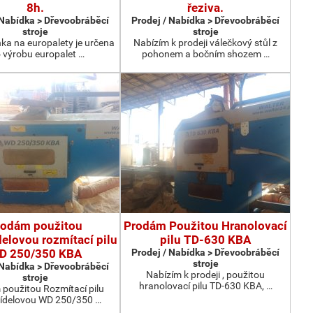
8h.
řeziva.
 Nabídka > Dřevoobráběcí
Prodej / Nabídka > Dřevoobráběcí
stroje
stroje
nka na europalety je určena
Nabízím k prodeji válečkový stůl z
 výrobu europalet …
pohonem a bočním shozem …
rodám použitou
Prodám Použitou Hranolovací
elovou rozmítací pilu
pilu TD-630 KBA
D 250/350 KBA
Prodej / Nabídka > Dřevoobráběcí
stroje
 Nabídka > Dřevoobráběcí
Nabízím k prodeji , použitou
stroje
hranolovací pilu TD-630 KBA, …
použitou Rozmítací pilu
ídelovou WD 250/350 …