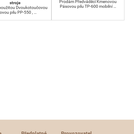
Prodám Předváděcí Kmenovou
stroje
Pásovou pilu TP-600 mobilní …
oužitou Dvoukotoučovou
ovou pilu PP-550 , …
a
Předplatné
Provozovatel