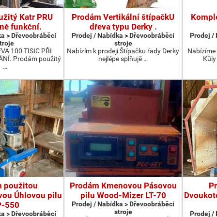
žitý Katr PRU
Prodám Vertikální štípačkU
Komple
ně funkční.
dřeva typu Derky .
ka > Dřevoobráběcí
Prodej / Nabídka > Dřevoobráběcí
Prodej /
troje
stroje
A 100 TISIC PŘI
Nabízím k prodeji Štípačku řady Derky
Nabízíme 
Í. Prodám použitý
nejlépe splňujě …
Kůly
…
 použitou
Prodám Kmenovou Pásovou
P
ou Úhlovou pilu
pilu Wood-Mizer LT-70
Dvoukot
P-550
Prodej / Nabídka > Dřevoobráběcí
stroje
ka > Dřevoobráběcí
Prodej /