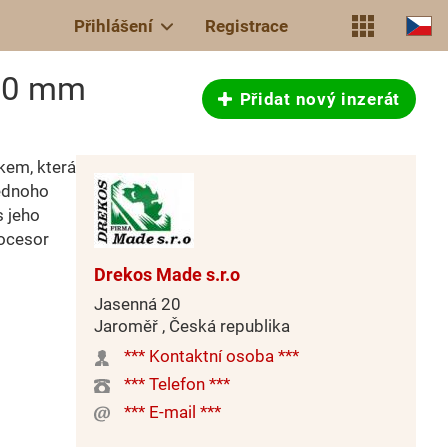
Přihlášení
Registrace
480 mm
Přidat nový inzerát
kem, která
jednoho
s jeho
rocesor
Drekos Made s.r.o
Jasenná 20
Jaroměř , Česká republika
*** Kontaktní osoba ***
*** Telefon ***
*** E-mail ***