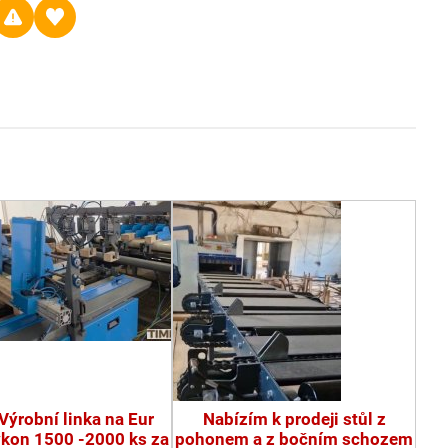
Výrobní linka na Eur
Nabízím k prodeji stůl z
ýkon 1500 -2000 ks za
pohonem a z bočním schozem