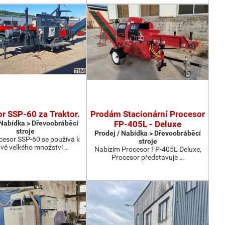
r SSP-60 za Traktor.
Prodám Stacionární Procesor
 Nabídka > Dřevoobráběcí
FP-405L - Deluxe
stroje
Prodej / Nabídka > Dřevoobráběcí
cesor SSP-60 se používá k
stroje
avě velkého množství …
Nabízím Procesor FP-405L Deluxe,
Procesor představuje …