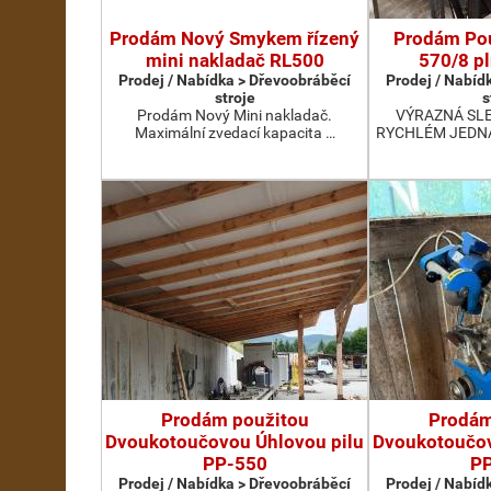
Prodám Nový Smykem řízený
Prodám Pou
mini nakladač RL500
570/8 pl
Prodej / Nabídka > Dřevoobráběcí
Prodej / Nabíd
stroje
s
Prodám Nový Mini nakladač.
VÝRAZNÁ SLEV
Maximální zvedací kapacita …
RYCHLÉM JEDNÁN
Prodám použitou
Prodám
Dvoukotoučovou Úhlovou pilu
Dvoukotoučov
PP-550
P
Prodej / Nabídka > Dřevoobráběcí
Prodej / Nabíd