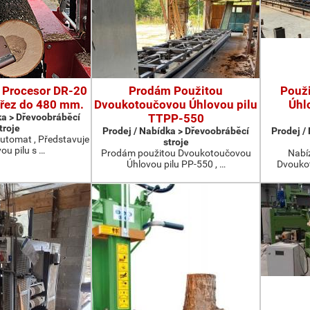
 Procesor DR-20
Prodám Použitou
Použ
ořez do 480 mm.
Dvoukotoučovou Úhlovou pilu
Úhl
ka > Dřevoobráběcí
TTPP-550
troje
Prodej / Nabídka > Dřevoobráběcí
Prodej /
utomat , Představuje
stroje
ou pilu s …
Prodám použitou Dvoukotoučovou
Nabíz
Úhlovou pilu PP-550 , …
Dvoukot