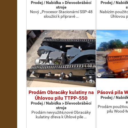
Prodej / Nabídka > Dřevoobráběcí
Prodej / Nabíd
stroje
s
Nový ,,Procesor Stacionární SSP-48
Nabízím použit
sloužící k přípravě …
Úhlovou p
Prodám Obracáky kulatiny na
Pásová pila 
Úhlovou pilu TTPP-550
Prodej / Nabíd
s
Prodej / Nabídka > Dřevoobráběcí
Prodám použito
stroje
pilu Wood-Mi
Prodám nevyužité,nové Obracáky
kulatiny dřeva k Úhlové pile …