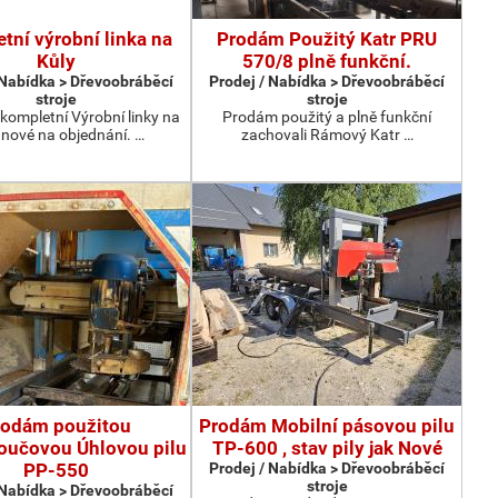
tní výrobní linka na
Prodám Použitý Katr PRU
Kůly
570/8 plně funkční.
 Nabídka > Dřevoobráběcí
Prodej / Nabídka > Dřevoobráběcí
stroje
stroje
kompletní Výrobní linky na
Prodám použitý a plně funkční
 nové na objednání. …
zachovali Rámový Katr …
rodám použitou
Prodám Mobilní pásovou pilu
oučovou Úhlovou pilu
TP-600 , stav pily jak Nové
PP-550
Prodej / Nabídka > Dřevoobráběcí
stroje
 Nabídka > Dřevoobráběcí