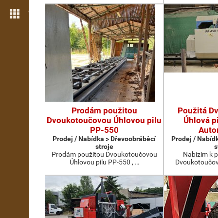
Více možností
Prodám použitou
Použitá D
Dvoukotoučovou Úhlovou pilu
Úhlová p
PP-550
Auto
Prodej / Nabídka > Dřevoobráběcí
Prodej / Nabíd
stroje
s
Prodám použitou Dvoukotoučovou
Nabízím k p
Úhlovou pilu PP-550 , …
Dvoukotoučovo