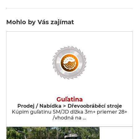
Mohlo by Vás zajímat
Guľatina
Prodej / Nabídka > Dřevoobráběcí stroje
Kúpim guľatinu SM/JD dlžka 3m+ priemer 28+
/vhodná na …