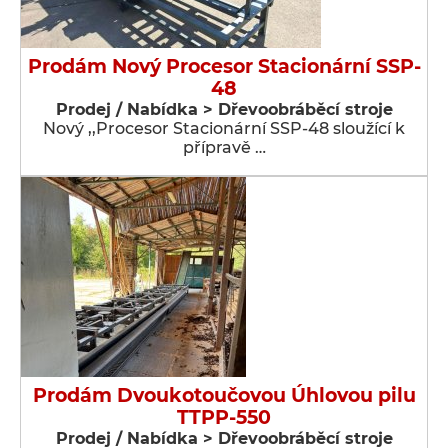
Prodám Nový Procesor Stacionární SSP-
48
Prodej / Nabídka > Dřevoobráběcí stroje
Nový ,,Procesor Stacionární SSP-48 sloužící k
přípravě …
Prodám Dvoukotoučovou Úhlovou pilu
TTPP-550
Prodej / Nabídka > Dřevoobráběcí stroje