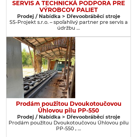
SERVIS A TECHNICKÁ PODPORA PRE
VÝROBCOV PALIET
Prodej / Nabídka > Dřevoobráběcí stroje
SS-Projekt s.r.o. – spoľahlivý partner pre servis a
údržbu …
Prodám použitou Dvoukotoučovou
Úhlovou pilu PP-550
Prodej / Nabídka > Dřevoobráběcí stroje
Prodám použitou Dvoukotoučovou Úhlovou pilu
PP-550 , …