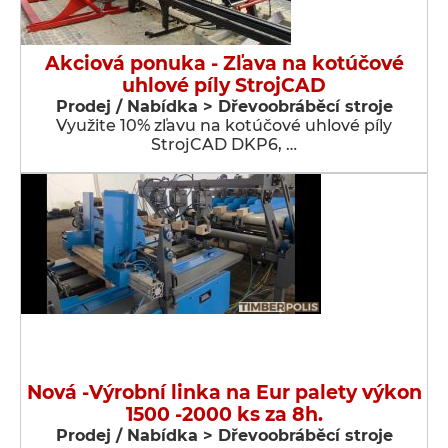
Akciová ponuka - Zľava na kotúčové
uhlové píly StrojCAD
Prodej / Nabídka > Dřevoobráběcí stroje
Využite 10% zľavu na kotúčové uhlové píly
StrojCAD DKP6, …
Nová -Výrobní linka na Eur palety výkon
1500 -2000 ks za 8h.
Prodej / Nabídka > Dřevoobráběcí stroje