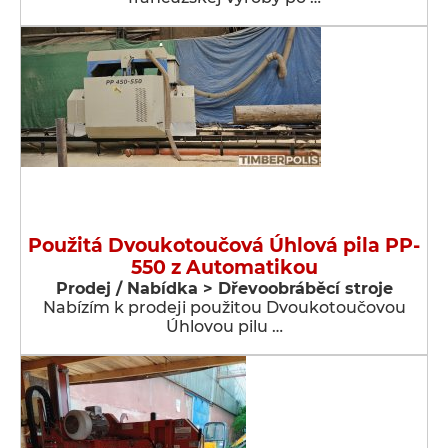
Použitá Dvoukotoučová Úhlová pila PP-
550 z Automatikou
Prodej / Nabídka > Dřevoobráběcí stroje
Nabízím k prodeji použitou Dvoukotoučovou
Úhlovou pilu …