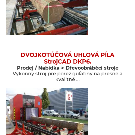
DVOJKOTÚČOVÁ UHLOVÁ PÍLA
StrojCAD DKP6.
Prodej / Nabídka > Dřevoobráběcí stroje
Výkonný stroj pre porez guľatiny na presné a
kvalitné …