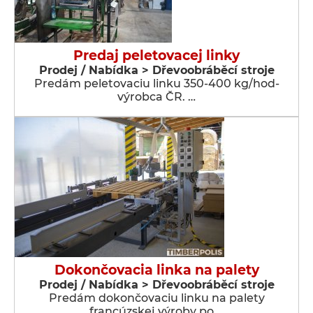
Predaj peletovacej linky
Prodej / Nabídka > Dřevoobráběcí stroje
Predám peletovaciu linku 350-400 kg/hod-
výrobca ČR. …
Dokončovacia linka na palety
Prodej / Nabídka > Dřevoobráběcí stroje
Predám dokončovaciu linku na palety
francúzskej výroby po …