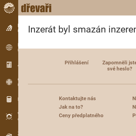
Inzerce
Inzerát byl smazán inzere
Řádková inzerce
Inzerce
Mezinárodní inzerce
Přihlášení
Zapomněli jst
Aktuality / Články
své heslo?
OPTI-TIMB
Pořezová schémata
Kontaktujte nás
N
Dřevařské kalkulačky
Jak na to?
N
WoodProfi
Ceny předplatného
P
Objem dřeva s AI
Záznamník