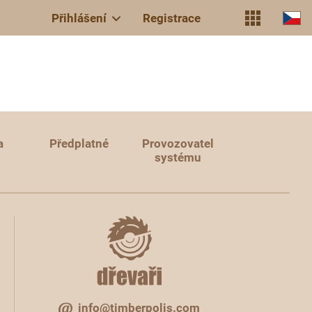
Přihlášení
Registrace
a
Předplatné
Provozovatel
systému
info@timberpolis.com