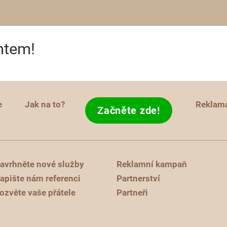
ntem!
e
Jak na to?
Reklam
Začněte zde!
avrhněte nové služby
Reklamní kampaň
apište nám referenci
Partnerství
ozvěte vaše přátele
Partneři