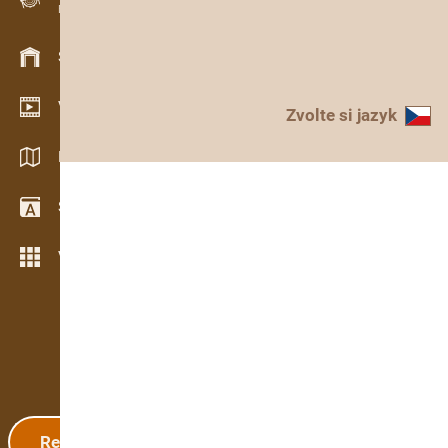
Evidence dřeva v terénu
Skladové hospodářství
Video showroom
Zvolte si jazyk
Katalogy / Brožury
Slovník
Více možností
Registrace