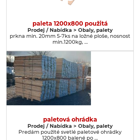
paleta 1200x800 použitá
Prodej / Nabídka > Obaly, palety
prkna min. 20mm 5-7ks na ložné ploše, nosnost
min.1200kg, …
paletová ohrádka
Prodej / Nabídka > Obaly, palety
Predám použité svetlé paletové ohrádky
1200x800 balené po …