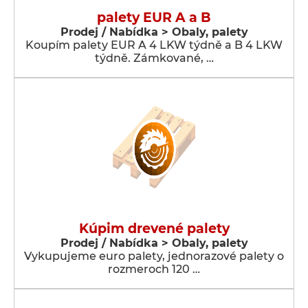
palety EUR A a B
Prodej / Nabídka > Obaly, palety
Koupím palety EUR A 4 LKW týdně a B 4 LKW
týdně. Zámkované, …
Kúpim drevené palety
Prodej / Nabídka > Obaly, palety
Vykupujeme euro palety, jednorazové palety o
rozmeroch 120 …