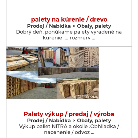
palety na kúrenie / drevo
Prodej / Nabídka > Obaly, palety
Dobrý deň, ponúkame palety vyradené na
kúrenie .... rozmery …
Palety výkup / predaj / výroba
Prodej / Nabídka > Obaly, palety
Výkup paliet NITRA a okolie :Obhliadka /
nacenenie / odvoz …