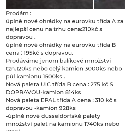
Prodám :
úplně nové ohrádky na eurovku třída A za
nejlepší cenu na trhu cena:210kč s
dopravou .
úplně nové ohrádky na eurovku třída B
cena : 195kč s dopravou.
Prodáváme jenom balíkové množství
tzn.120ks nebo celý kamion 3000ks nebo
půl kamionu 1500ks .
Nová paleta UIC třída B cena : 275 kč S
DOPRAVOU-kamion 814ks
Nová paleta EPAL třída A cena : 310 kč s
dopravou -kamion 928ks
-úplně nové düsseldorfské palety
množství palet na kamionu 1740ks nebo