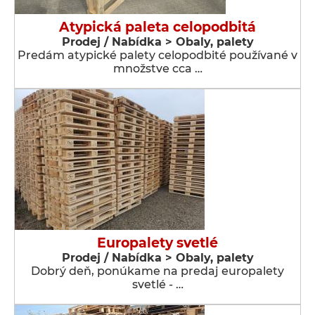
Atypická paleta celopodbitá
Prodej / Nabídka > Obaly, palety
Predám atypické palety celopodbité používané v
množstve cca …
Europalety svetlé
Prodej / Nabídka > Obaly, palety
Dobrý deň, ponúkame na predaj europalety
svetlé - …