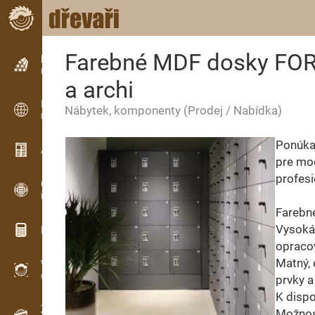
Farebné MDF dosky FORE
Inzerce
Řádková inzerce
a archi
Inzerce
Nábytek, komponenty
(Prodej / Nabídka)
Mezinárodní inzerce
Ponúka
Aktuality / Články
pre mod
profesi
OPTI-TIMB
Pořezová schémata
Farebné
Vysoká 
Dřevařské kalkulačky
opraco
Matný, 
WoodProfi
Objem dřeva s AI
prvky a
K dispo
Záznamník
Možnos