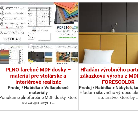
PLNO farebné MDF dosky –
Hľadám výrobného partn
materiál pre stolárske a
zákazkovú výrobu z MD
interiérové realizác
FORESCOLOR
Prodej / Nabídka > Velkoplošné
Prodej / Nabídka > Nábytek, 
materiály
Hľadám šikovného výrobcu al
Ponúkame plnofarebné MDF dosky, ktoré
stolárstvo, ktoré by 
sú zaujímavým …