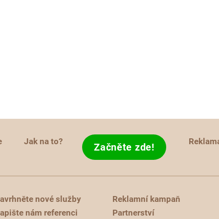
e
Jak na to?
Reklam
Začněte zde!
avrhněte nové služby
Reklamní kampaň
apište nám referenci
Partnerství