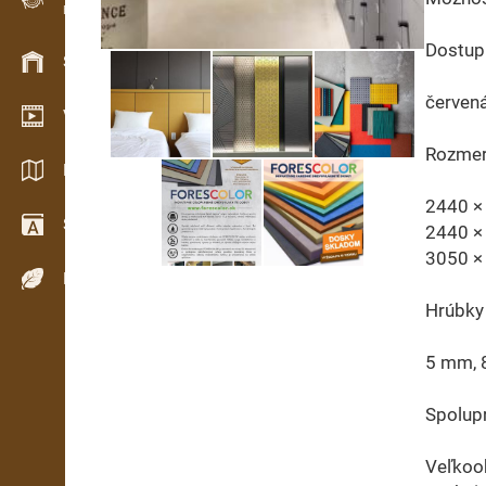
Evidence dřeva v terénu
Dostupn
Skladové hospodářství
červená
Video showroom
Rozmer
Katalogy / Brožury
2440 ×
Slovník
2440 ×
3050 ×
Dřeviny
Hrúbky 
5 mm, 
Spolup
Veľkoo