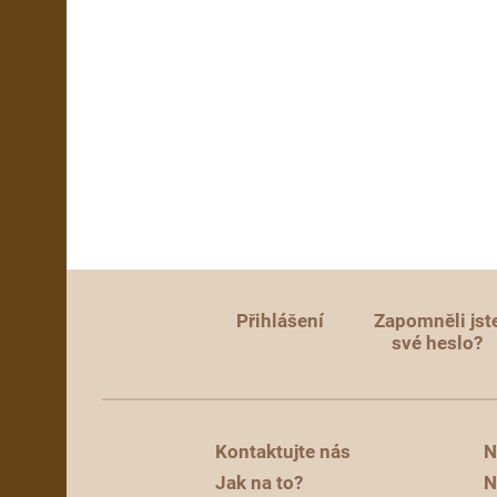
Přihlášení
Zapomněli jst
své heslo?
Kontaktujte nás
N
Jak na to?
N