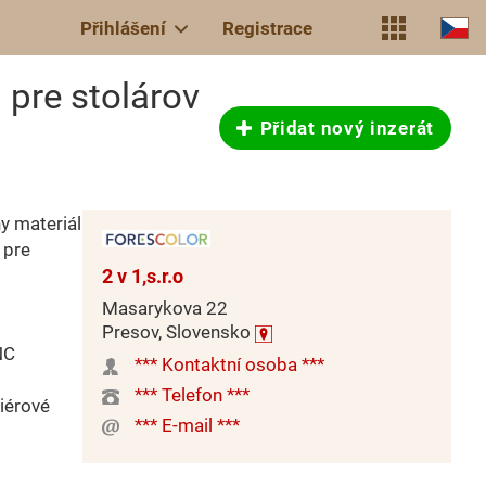
Přihlášení
Registrace
pre stolárov
Přidat nový inzerát
y materiál
 pre
2 v 1,s.r.o
Masarykova 22
Presov, Slovensko
NC
*** Kontaktní osoba ***
*** Telefon ***
riérové
*** E-mail ***