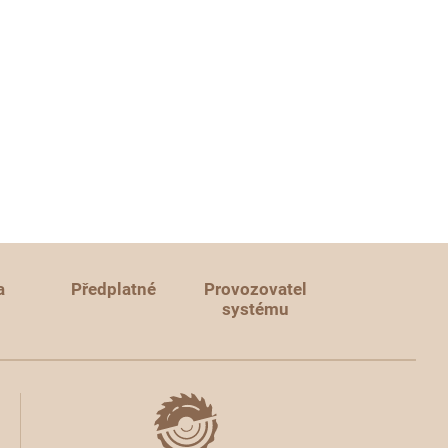
a
Předplatné
Provozovatel
systému