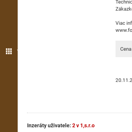
Technic
Zákazk
Viac in
www.fo
Cena 
Více možností
20.11.
Inzeráty uživatele:
2 v 1,s.r.o