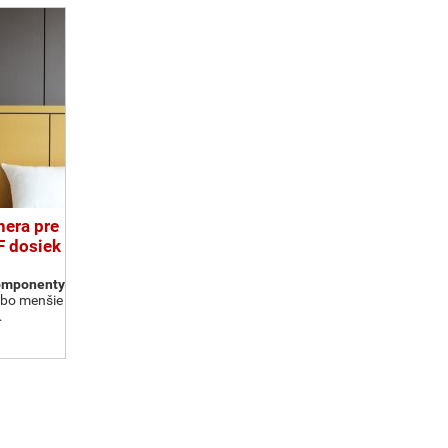
era pre
F dosiek
komponenty
ebo menšie
…