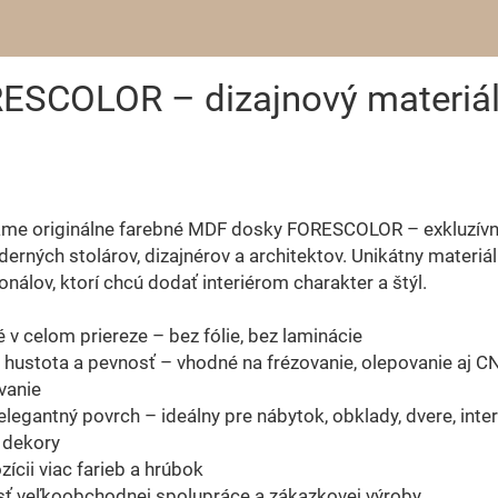
SCOLOR – dizajnový materiál 
me originálne farebné MDF dosky FORESCOLOR – exkluzívn
erných stolárov, dizajnérov a architektov. Unikátny materiál
onálov, ktorí chcú dodať interiérom charakter a štýl.
 v celom priereze – bez fólie, bez laminácie
hustota a pevnosť – vhodné na frézovanie, olepovanie aj C
vanie
elegantný povrch – ideálny pre nábytok, obklady, dvere, inte
 dekory
zícii viac farieb a hrúbok
ť veľkoobchodnej spolupráce a zákazkovej výroby