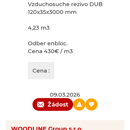
Vzduchosuche rezivo DUB
120x35x3000 mm
4,23 m3
Odber enbloc.
Cena 430€ / m3
Cena :
09.03.2026
Žádost
WOODLINE Group s.r.o.