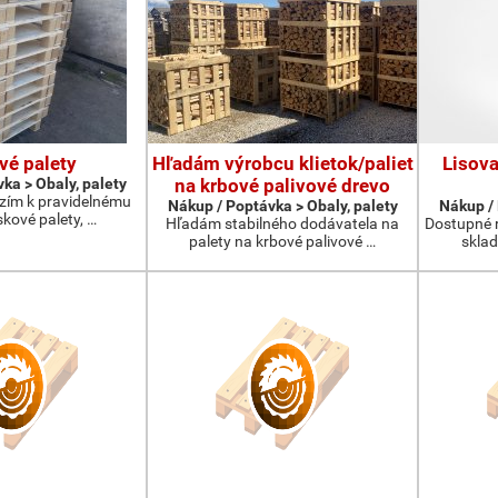
vé palety
Hľadám výrobcu klietok/paliet
Lisova
ka > Obaly, palety
na krbové palivové drevo
ízím k pravidelnému
Nákup / Poptávka > Obaly, palety
Nákup / 
kové palety, …
Hľadám stabilného dodávatela na
Dostupné 
palety na krbové palivové …
skla