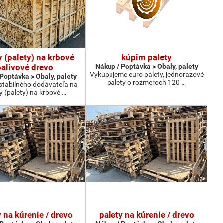
y (palety) na krbové
kúpim palety
palivové drevo
Nákup / Poptávka > Obaly, palety
Vykupujeme euro palety, jednorazové
Poptávka > Obaly, palety
palety o rozmeroch 120 …
tabilného dodávateľa na
ky (palety) na krbové …
y na kúrenie / drevo
palety na kúrenie / drevo