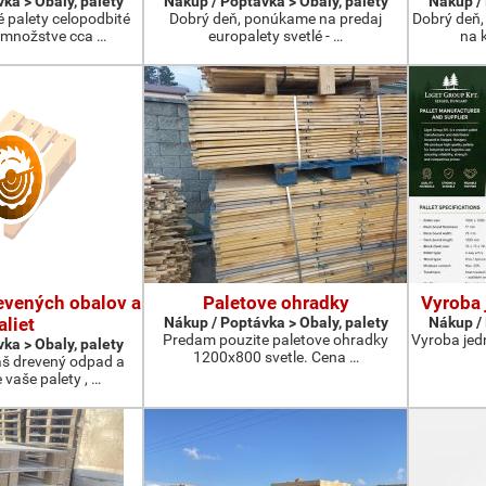
ka > Obaly, palety
Nákup / Poptávka > Obaly, palety
Nákup / 
 palety celopodbité
Dobrý deň, ponúkame na predaj
Dobrý deň,
 množstve cca …
europalety svetlé - …
na k
evených obalov a
Paletove ohradky
Vyroba 
aliet
Nákup / Poptávka > Obaly, palety
Nákup / 
Predam pouzite paletove ohradky
Vyroba jed
ka > Obaly, palety
1200x800 svetle. Cena …
š drevený odpad a
vaše palety , …