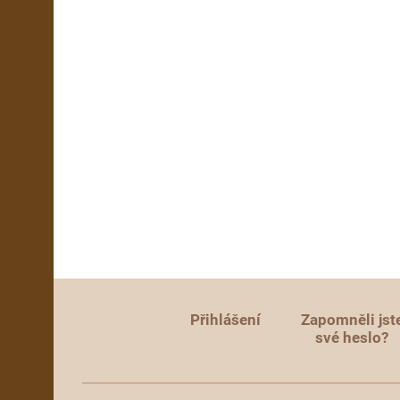
Přihlášení
Zapomněli jst
své heslo?