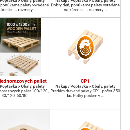
Poptávka > Obaly, palety
Nákup / Poptávka > Obaly, palety
 ponúkame palety vyradené
Dobrý deň, ponúkame palety vyradené
úrenie .... rozmery …
na kúrenie .... rozmery …
jednorazovych paliet
CP1
Poptávka > Obaly, palety
Nákup / Poptávka > Obaly, palety
norazovych paliet 100/120 ,
Predám drevené palety CP1. počet 350
80/120 ,60/80
ks. Fotky pošlem v …