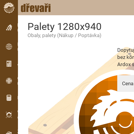
Palety 1280x940
Inzerce
Řádková inzerce
Obaly, palety
(Nákup / Poptávka)
Inzerce
Dopytuj
Mezinárodní inzerce
bez kõr
Aktuality / Články
Ardox s
OPTI-TIMB
Cena 
Pořezová schémata
Dřevařské kalkulačky
WoodProfi
04.03.
Objem dřeva s AI
Záznamník