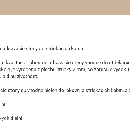
odsávacie steny do striekacích kabín
 kvalitné a robustné odsávacie steny vhodné do striekacíc
kcia je vyrobená z plechu hrúbky 2 mm, čo zaručuje vysokú
u a dlhú životnosť.
ie steny sú vhodné nielen do lakovní a striekacích kabín, ale
lní
kych dielní