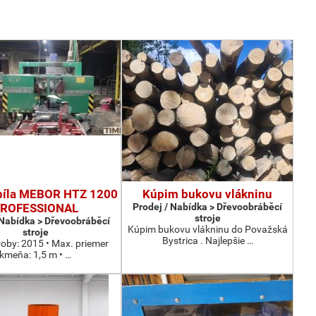
píla MEBOR HTZ 1200
Kúpim bukovu vlákninu
ROFESSIONAL
Prodej / Nabídka > Dřevoobráběcí
stroje
 Nabídka > Dřevoobráběcí
Kúpim bukovu vlákninu do Považská
stroje
Bystrica . Najlepšie …
roby: 2015 • Max. priemer
kmeňa: 1,5 m • …