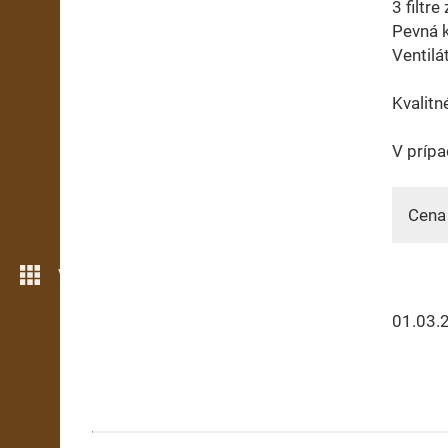
3 filtr
Pevná k
Ventil
Kvalitn
V prípa
Cena 
Více možností
01.03.