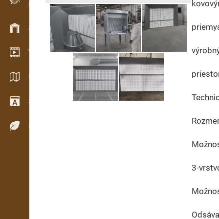
kovový
Evidence dřeva v terénu
priemy
Skladové hospodářství
výrobný
Video showroom
priesto
Katalogy / Brožury
Techni
Slovník
Rozmer
Dřeviny
Možnosť
3-vrstv
Možnos
Odsáva