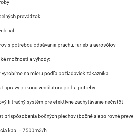
roby
selných prevádzok
ch hál
rov s potrebou odsávania prachu, farieb a aerosólov
cké možnosti a výhody:
 vyrobíme na mieru podľa požiadaviek zákazníka
 úpravy príkonu ventilátora podľa potreby
ový filtračný systém pre efektívne zachytávanie nečistôt
ť prispôsobenia bočných plechov (bočné alebo rovné prev
cia kap. = 7500m3/h