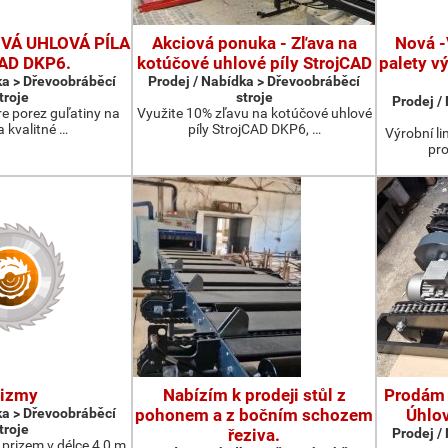
Á UHLOVÁ PÍLA
Akciová ponuka - Zľava na
Nová -
CAD DKP6.
kotúčové uhlové píly StrojCAD
palety v
ka > Dřevoobráběcí
Prodej / Nabídka > Dřevoobráběcí
troje
stroje
Prodej /
re porez guľatiny na
Využite 10% zľavu na kotúčové uhlové
a kvalitné …
píly StrojCAD DKP6, …
Výrobní li
pro
rizmy
Nabízím k prodeji stůl z
Prodám 
ka > Dřevoobráběcí
pohonem a z bočním schozem
Úhlo
troje
řeziva.
Prodej /
prizem v délce 4,0 m.