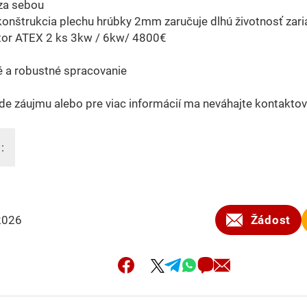
e za sebou
onštrukcia plechu hrúbky 2mm zaručuje dlhú životnosť zari
átor ATEX 2 ks 3kw / 6kw/ 4800€
é a robustné spracovanie
de záujmu alebo pre viac informácií ma neváhajte kontaktov
:
2026
Žádost