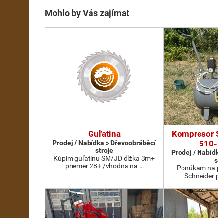
Mohlo by Vás zajímat
Guľatina
Kompresor 
Prodej / Nabídka > Dřevoobráběcí
510-
stroje
Prodej / Nabíd
Kúpim guľatinu SM/JD dlžka 3m+
s
priemer 28+ /vhodná na …
Ponúkam na p
Schneider 