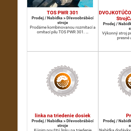
TOS PWR 301
DVOJKOTÚČOV
Prodej / Nabídka > Dřevoobráběcí
Stroj
stroje
Prodej / Nabíd
Prodáme kombinovanou rozmítací a
s
omítací pilu TOS PWR 301. …
Výkonný stroj p
presné 
linka na triedenie dosiek
P
Prodej / Nabídka > Dřevoobráběcí
Prodej / Nabíd
stroje
s
Kúpim použitú linku na triedenie
Nabídka dodávky 