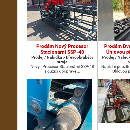
Prodám Nový Procesor
Prodám Dv
Stacionární SSP-48
Úhlovou p
Prodej / Nabídka > Dřevoobráběcí
Prodej / Nabíd
stroje
s
Nový ,,Procesor Stacionární SSP-48
Nabízím použit
sloužící k přípravě …
Úhlovou p