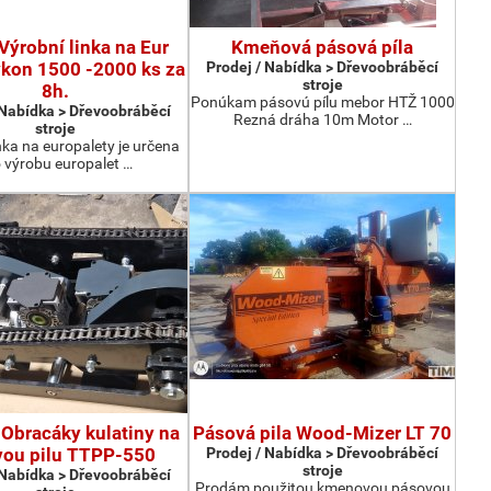
Výrobní linka na Eur
Kmeňová pásová píla
ýkon 1500 -2000 ks za
Prodej / Nabídka > Dřevoobráběcí
stroje
8h.
Ponúkam pásovú pílu mebor HTŽ 1000
 Nabídka > Dřevoobráběcí
Rezná dráha 10m Motor …
stroje
nka na europalety je určena
 výrobu europalet …
Obracáky kulatiny na
Pásová pila Wood-Mizer LT 70
vou pilu TTPP-550
Prodej / Nabídka > Dřevoobráběcí
stroje
 Nabídka > Dřevoobráběcí
Prodám použitou kmenovou pásovou