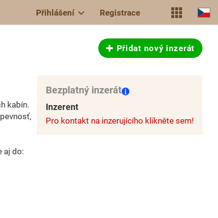
Přihlášení
Registrace
Přidat nový inzerát
Bezplatný inzerát
h kabín.
Inzerent
 pevnosť,
Pro kontakt na inzerujícího klikněte sem!
 aj do: