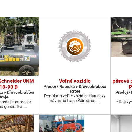
Schneider UNM
Voľné vozidlo
pásová 
10-90 D
Prodej / Nabídka > Dřevoobráběcí
P
stroje
ka > Dřevoobráběcí
Prodej /
Ponúkam voľné vozidlo- klanicový
troje
náves na trase Ždírec nad …
redaj kompresor
• Rok vý
po generálke. …