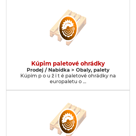
Kúpim paletové ohrádky
Prodej / Nabídka > Obaly, palety
Kúpim p o u ž i t é paletové ohrádky na
europaletu o …