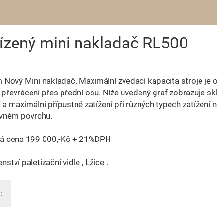
zený mini nakladač RL500
Nový Mini nakladač. Maximální zvedací kapacita stroje je
 převrácení přes přední osu. Níže uvedený graf zobrazuje sk
í a maximální přípustné zatížení při různých typech zatížení 
vném povrchu.
á cena 199 000,-Kč + 21%DPH
nství paletizační vidle , Lžice .
: