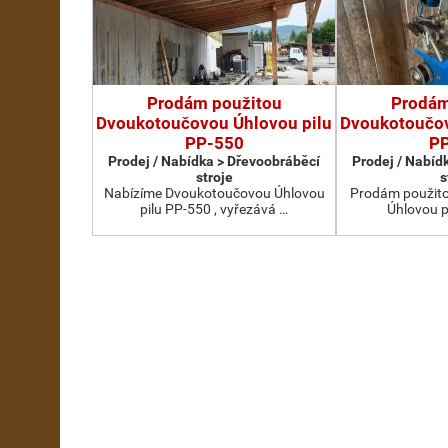
Prodám použitou
Prodám
Dvoukotoučovou Úhlovou pilu
Dvoukotoučov
PP-550
P
Prodej / Nabídka > Dřevoobráběcí
Prodej / Nabíd
stroje
s
Nabízíme Dvoukotoučovou Úhlovou
Prodám použit
pilu PP-550 , vyřezává …
Úhlovou p