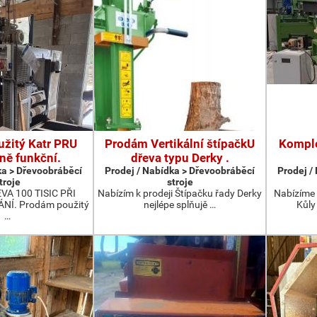
žitý Katr PRU
Prodám Vertikální štípačkU
Komple
ně funkční.
dřeva typu Derky .
ka > Dřevoobráběcí
Prodej / Nabídka > Dřevoobráběcí
Prodej /
troje
stroje
A 100 TISIC PŘI
Nabízím k prodeji Štípačku řady Derky
Nabízíme 
Í. Prodám použitý
nejlépe splňujě …
Kůly
…