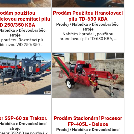
rodám použitou
Prodám Použitou Hranolovací
elovou rozmítací pilu
pilu TD-630 KBA
D 250/350 KBA
Prodej / Nabídka > Dřevoobráběcí
stroje
 Nabídka > Dřevoobráběcí
Nabízím k prodeji , použitou
stroje
hranolovací pilu TD-630 KBA, …
použitou Rozmítací pilu
ídelovou WD 250/350 …
r SSP-60 za Traktor.
Prodám Stacionární Procesor
 Nabídka > Dřevoobráběcí
FP-405L - Deluxe
stroje
Prodej / Nabídka > Dřevoobráběcí
cesor SSP-60 se používá k