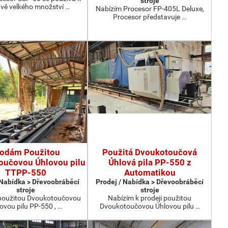
stroje
avě velkého množství …
Nabízím Procesor FP-405L Deluxe,
Procesor představuje …
rodám Použitou
Použitá Dvoukotoučová
oučovou Úhlovou pilu
Úhlová pila PP-550 z
TTPP-550
Automatikou
 Nabídka > Dřevoobráběcí
Prodej / Nabídka > Dřevoobráběcí
stroje
stroje
oužitou Dvoukotoučovou
Nabízím k prodeji použitou
ovou pilu PP-550 , …
Dvoukotoučovou Úhlovou pilu …