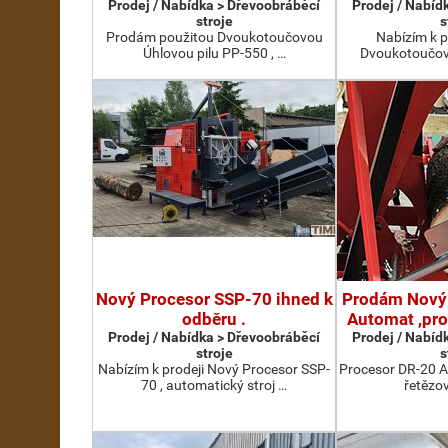
Prodej / Nabídka > Dřevoobráběcí
Prodej / Nabíd
stroje
s
Prodám použitou Dvoukotoučovou
Nabízím k p
Úhlovou pilu PP-550 , …
Dvoukotoučovo
Nový Procesor SSP-70 ihned k
Prodám Nový
odběru .
Automat ,pr
Prodej / Nabídka > Dřevoobráběcí
Prodej / Nabíd
stroje
s
Nabízím k prodeji Nový Procesor SSP-
Procesor DR-20 A
70 , automatický stroj …
řetězov