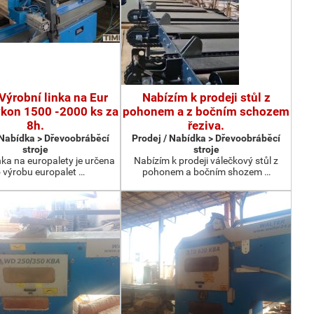
Výrobní linka na Eur
Nabízím k prodeji stůl z
ýkon 1500 -2000 ks za
pohonem a z bočním schozem
8h.
řeziva.
 Nabídka > Dřevoobráběcí
Prodej / Nabídka > Dřevoobráběcí
stroje
stroje
nka na europalety je určena
Nabízím k prodeji válečkový stůl z
 výrobu europalet …
pohonem a bočním shozem …