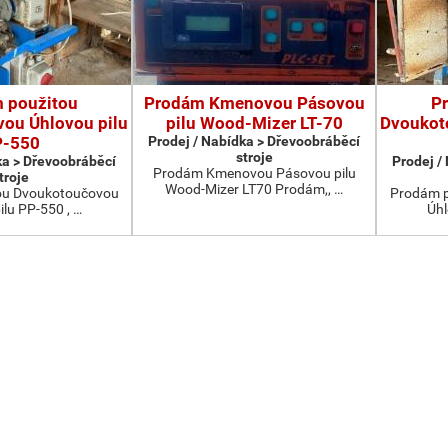
 použitou
Prodám Kmenovou Pásovou
P
ou Úhlovou pilu
pilu Wood-Mizer LT-70
Dvoukot
P-550
Prodej / Nabídka > Dřevoobráběcí
stroje
ka > Dřevoobráběcí
Prodej /
Prodám Kmenovou Pásovou pilu
troje
Wood-Mizer LT70 Prodám,, …
ou Dvoukotoučovou
Prodám p
ilu PP-550 , …
Úhl