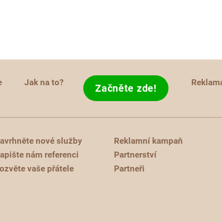
e
Jak na to?
Reklam
Začněte zde!
avrhněte nové služby
Reklamní kampaň
apište nám referenci
Partnerství
ozvěte vaše přátele
Partneři