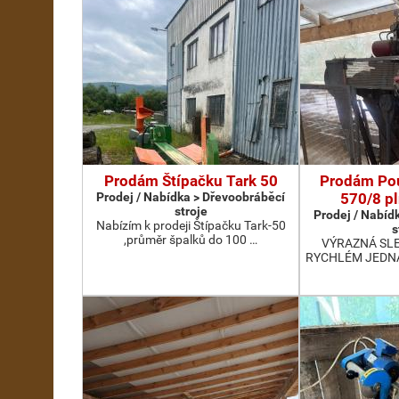
Prodám Štípačku Tark 50
Prodám Pou
Prodej / Nabídka > Dřevoobráběcí
570/8 pl
stroje
Prodej / Nabíd
Nabízím k prodeji Štípačku Tark-50
s
,průměr špalků do 100 …
VÝRAZNÁ SLEV
RYCHLÉM JEDNÁN