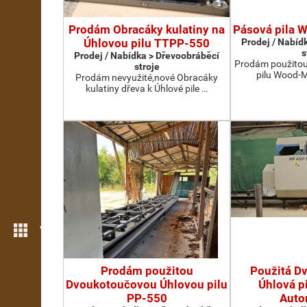
Prodám Obracáky kulatiny na
Pásová pila 
Úhlovou pilu TTPP-550
Prodej / Nabíd
s
Prodej / Nabídka > Dřevoobráběcí
Prodám použito
stroje
pilu Wood-Mi
Prodám nevyužité,nové Obracáky
kulatiny dřeva k Úhlové pile …
Více možností
Prodám použitou
Použitá D
Dvoukotoučovou Úhlovou pilu
Úhlová p
PP-550
Auto