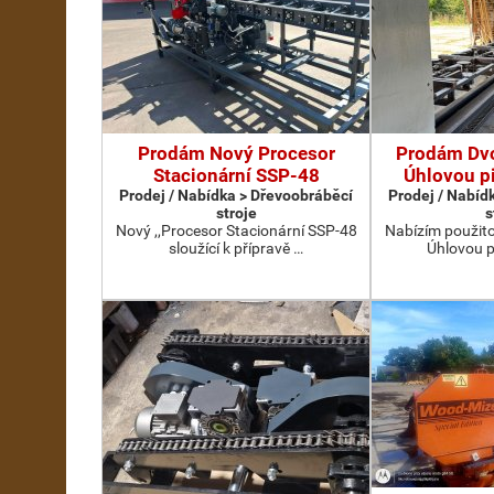
Prodám Nový Procesor
Prodám Dv
Stacionární SSP-48
Úhlovou p
Prodej / Nabídka > Dřevoobráběcí
Prodej / Nabíd
stroje
s
Nový ,,Procesor Stacionární SSP-48
Nabízím použit
sloužící k přípravě …
Úhlovou p