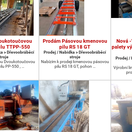
oukotoučovou
Prodám Pásovou kmenovou
Nová -
ilu TTPP-550
pilu RS 18 GT
palety v
ka > Dřevoobráběcí
Prodej / Nabídka > Dřevoobráběcí
troje
stroje
Prodej /
ou Dvoukotoučovou
Nabízím k prodeji kmenovou pásovou
ilu PP-550 , …
pilu RS 18 GT, pohon …
Výrobní li
pro