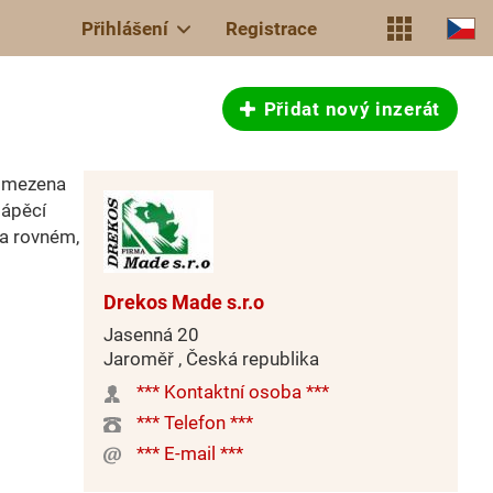
Přihlášení
Registrace
Přidat nový inzerát
 omezena
lápěcí
na rovném,
Drekos Made s.r.o
Jasenná 20
Jaroměř , Česká republika
*** Kontaktní osoba ***
*** Telefon ***
*** E-mail ***