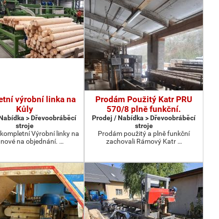
tní výrobní linka na
Prodám Použitý Katr PRU
Kůly
570/8 plně funkční.
 Nabídka > Dřevoobráběcí
Prodej / Nabídka > Dřevoobráběcí
stroje
stroje
kompletní Výrobní linky na
Prodám použitý a plně funkční
 nové na objednání. …
zachovali Rámový Katr …