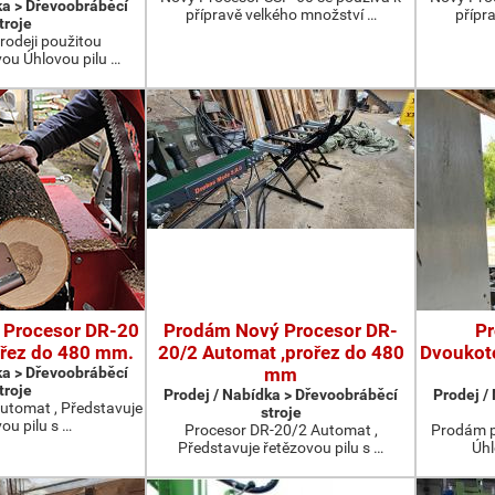
ka > Dřevoobráběcí
přípravě velkého množství …
přípr
troje
rodeji použitou
u Úhlovou pilu …
 Procesor DR-20
Prodám Nový Procesor DR-
P
ořez do 480 mm.
20/2 Automat ,prořez do 480
Dvoukot
ka > Dřevoobráběcí
mm
troje
Prodej / Nabídka > Dřevoobráběcí
Prodej /
utomat , Představuje
stroje
ou pilu s …
Procesor DR-20/2 Automat ,
Prodám p
Představuje řetězovou pilu s …
Úhl