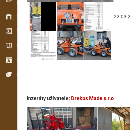
Evidence dřeva v terénu
22.03.
Skladové hospodářství
Video showroom
Katalogy / Brožury
Slovník
Dřeviny
Inzeráty uživatele:
Drekos Made s.r.o