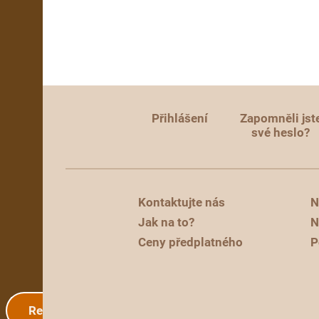
Přihlášení
Zapomněli jst
své heslo?
Kontaktujte nás
N
Jak na to?
N
Ceny předplatného
P
Registrace