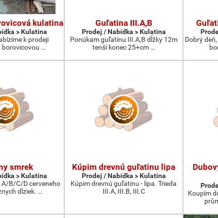
ovicová kulatina
Guľatina III.A,B
Guľat
bídka > Kulatina
Prodej / Nabídka > Kulatina
Prode
abízíme k prodeji
Ponúkam guľatinu III.A,B dĺžky 12m
Dobrý deň,
 borovicovou …
tenší konec 25+cm …
bo
ny smrek
Kúpim drevnú guľatinu lipa
Dubov
bídka > Kulatina
Prodej / Nabídka > Kulatina
 A/B/C/D cerveneho
Kúpim drevnú guľatinu - lipa. Trieda
Prode
nych dlziek. …
III.A, III.B, III.C
Koupím du
prům