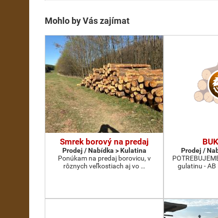
Mohlo by Vás zajímat
Smrek borový na predaj
BUK
Prodej / Nabídka > Kulatina
Prodej / Na
Ponúkam na predaj borovicu, v
POTREBUJEME 
rôznych veľkostiach aj vo …
gulatinu - AB