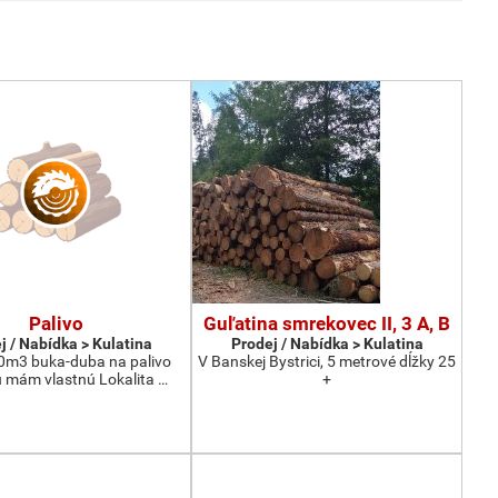
Palivo
Guľatina smrekovec II, 3 A, B
j / Nabídka > Kulatina
Prodej / Nabídka > Kulatina
0m3 buka-duba na palivo
V Banskej Bystrici, 5 metrové dĺžky 25
 mám vlastnú Lokalita …
+