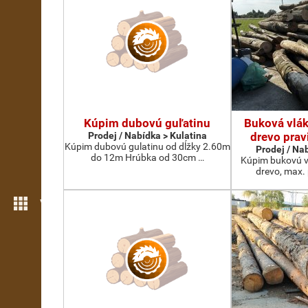
Kúpim dubovú guľatinu
Buková vlák
Prodej / Nabídka > Kulatina
drevo prav
Kúpim dubovú gulatinu od dĺžky 2.60m
Prodej / Na
do 12m Hrúbka od 30cm …
Kúpim bukovú v
drevo, max.
Více možností