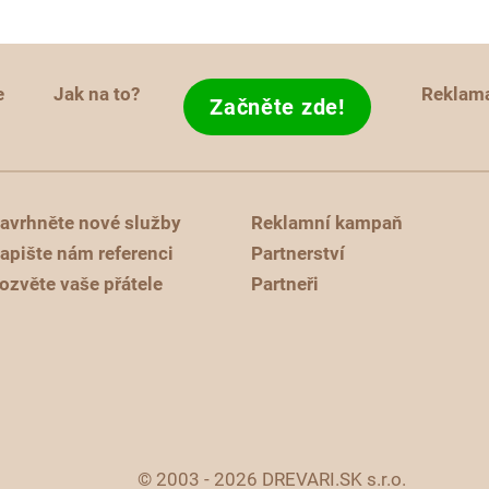
e
Jak na to?
Reklam
Začněte zde!
avrhněte nové služby
Reklamní kampaň
apište nám referenci
Partnerství
ozvěte vaše přátele
Partneři
© 2003 - 2026 DREVARI.SK s.r.o.