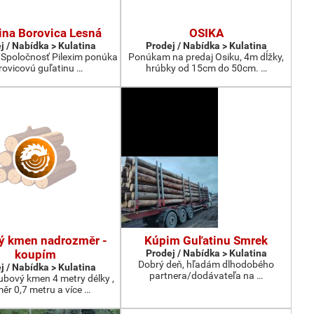
ina Borovica Lesná
OSIKA
j / Nabídka > Kulatina
Prodej / Nabídka > Kulatina
 Spoločnosť Pilexim ponúka
Ponúkam na predaj Osiku, 4m dĺžky,
rovicovú guľatinu …
hrúbky od 15cm do 50cm. …
ý kmen nadrozměr -
Kúpim Guľatinu Smrek
koupím
Prodej / Nabídka > Kulatina
Dobrý deň, hľadám dlhodobého
j / Nabídka > Kulatina
partnera/dodávateľa na …
bový kmen 4 metry délky ,
ěr 0,7 metru a více …