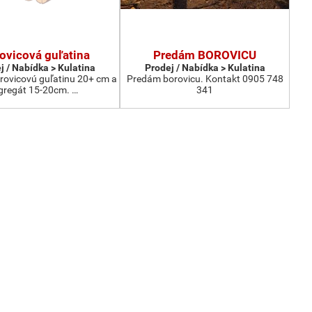
ovicová guľatina
Predám BOROVICU
j / Nabídka > Kulatina
Prodej / Nabídka > Kulatina
ovicovú guľatinu 20+ cm a
Predám borovicu. Kontakt 0905 748
gregát 15-20cm. …
341