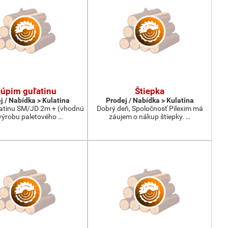
úpim guľatinu
Štiepka
j / Nabídka > Kulatina
Prodej / Nabídka > Kulatina
atinu SM/JD 2m + (vhodnú
Dobrý deň, Spoločnosť Pilexim má
výrobu paletového …
záujem o nákup štiepky. …