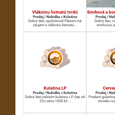
Vlákninu listnatú tvrdú
Smrková a bor
Prodej / Nabídka > Kulatina
Prodej / Na
Dobrý deň, spoločnosť Pilexim má
Dobrý den, n
záujem o vlákninu listnatú …
smrkovou a
Kulatina LP
Cerve
Prodej / Nabídka > Kulatina
Prodej / Na
Dobrý den,nabízím kulatinu LP, čep od
Predam gulatina
25+,cena 1650 kč …
smreku roz