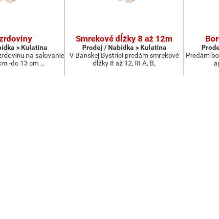
zrdoviny
Smrekové dĺžky 8 až 12m
Bor
bídka > Kulatina
Prodej / Nabídka > Kulatina
Prode
rdovinu na salovanie
V Banskej Bystrici predám smrekové
Predám bor
cm -do 13 cm …
dĺžky 8 až 12, III A, B,
a