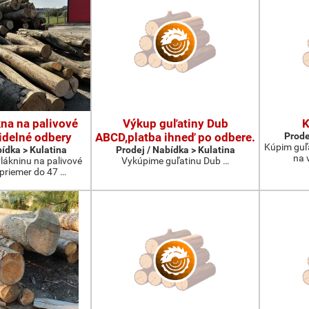
na na palivové
Výkup guľatiny Dub
K
idelné odbery
ABCD,platba ihneď po odbere.
Prode
Kúpim guľ
bídka > Kulatina
Prodej / Nabídka > Kulatina
na 
lákninu na palivové
Vykúpime guľatinu Dub …
 priemer do 47 …