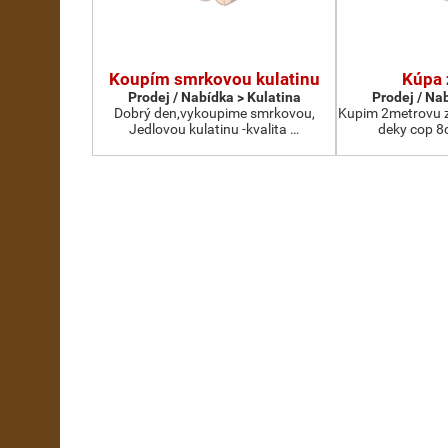
Koupím smrkovou kulatinu
Kúpa 
Prodej / Nabídka > Kulatina
Prodej / Na
Dobrý den,vykoupime smrkovou,
Kupim 2metrovu z
Jedlovou kulatinu -kvalita …
deky cop 8