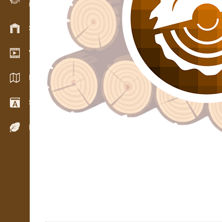
Evidence dřeva v terénu
Skladové hospodářství
Video showroom
Katalogy / Brožury
Slovník
Dřeviny