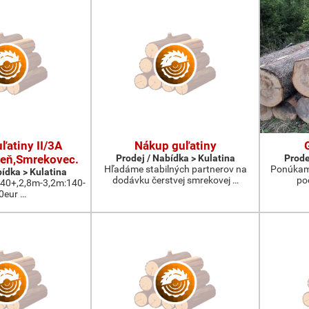
ľatiny II/3A
Nákup guľatiny
eň,Smrekovec.
Prodej / Nabídka > Kulatina
Prode
Hľadáme stabilných partnerov na
Ponúkam 
bídka > Kulatina
dodávku čerstvej smrekovej …
po
:40+,2,8m-3,2m:140-
0eur …