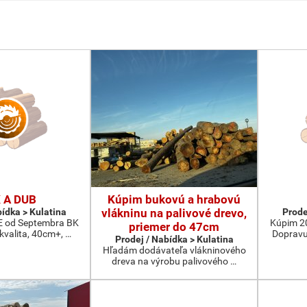
 A DUB
Kúpim bukovú a hrabovú
bídka > Kulatina
vlákninu na palivové drevo,
Prode
od Septembra BK
Kúpim 2
priemer do 47cm
 kvalita, 40cm+, …
Dopravu
Prodej / Nabídka > Kulatina
Hľadám dodávateľa vlákninového
dreva na výrobu palivového …