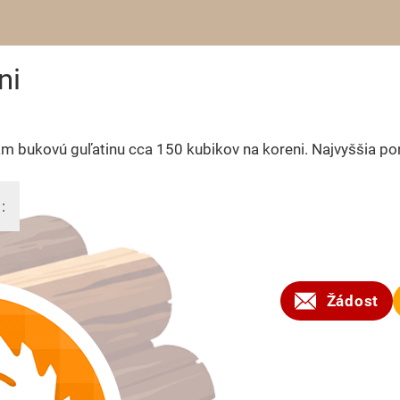
ni
 bukovú guľatinu cca 150 kubikov na koreni. Najvyššia po
:
2026
Žádost