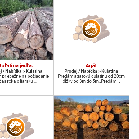
Guľatina jedľa.
Agát
j / Nabídka > Kulatina
Prodej / Nabídka > Kulatina
priebežne na požiadanie
Predám agatovú gulatinu od 20cm
čas roka piliarsku …
dĺžky od 3m do 5m..Predám …