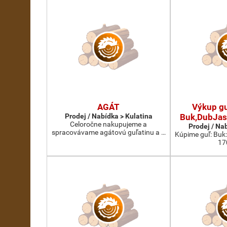
AGÁT
Výkup gu
Prodej / Nabídka > Kulatina
Buk,DubJas
Celoročne nakupujeme a
Prodej / Na
spracovávame agátovú guľatinu a …
Kúpime guľ: Buk
17