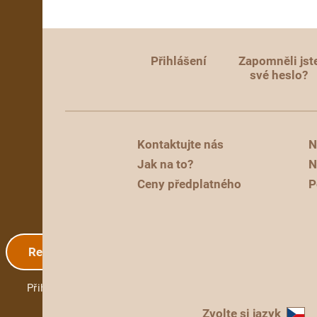
Přihlášení
Zapomněli jst
své heslo?
Kontaktujte nás
N
Jak na to?
N
Ceny předplatného
P
Registrace
Přihlášení
Zvolte si jazyk