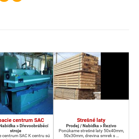
bacie centrum SAC
Strešné laty
 Nabídka > Dřevoobráběcí
Prodej / Nabídka > Řezivo
stroje
Ponúkame strešné laty 50x40mm,
 centrum SAC K centru sú
50x30mm, drevina smrek s …