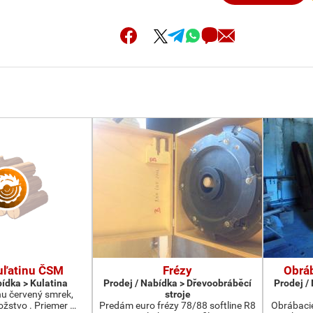
uľatinu ČSM
Frézy
Obrá
bídka > Kulatina
Prodej / Nabídka > Dřevoobráběcí
Prodej /
nu červený smrek,
stroje
žstvo . Priemer …
Predám euro frézy 78/88 softline R8
Obrábacie