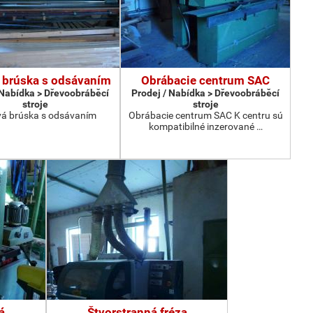
 brúska s odsávaním
Obrábacie centrum SAC
 Nabídka > Dřevoobráběcí
Prodej / Nabídka > Dřevoobráběcí
stroje
stroje
á brúska s odsávaním
Obrábacie centrum SAC K centru sú
kompatibilné inzerované …
á
Štvorstranná fréza