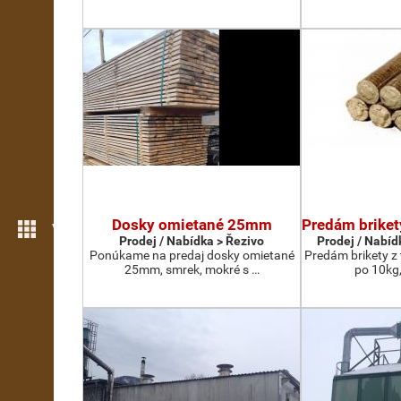
Dosky omietané 25mm
Predám briket
Více možností
Prodej / Nabídka > Řezivo
Prodej / Nabídk
Ponúkame na predaj dosky omietané
Predám brikety z
25mm, smrek, mokré s …
po 10kg,