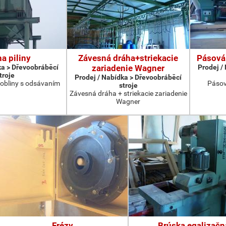
na piliny
Závesná dráha+striekacie
Pásová
ka > Dřevoobráběcí
zariadenie Wagner
Prodej /
troje
Prodej / Nabídka > Dřevoobráběcí
 hobliny s odsávaním
Pásov
stroje
Závesná dráha + striekacie zariadenie
Wagner
Frézy
Brúska egalizačn