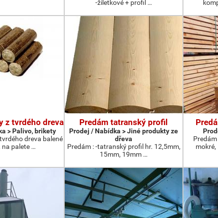
-žiletkové + profil …
komp
y z tvrdého dreva
Predám tatranský profil
Predá
a > Palivo, brikety
Prodej / Nabídka > Jiné produkty ze
Prod
 tvrdého dreva balené
dřeva
Predám 
 na palete …
Predám : -tatranský profil hr. 12,5mm,
mokré,
15mm, 19mm …