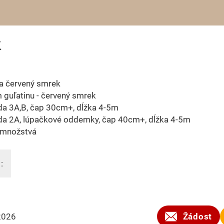
k
na červený smrek
guľatinu - červený smrek
eda 3A,B, čap 30cm+, dĺžka 4-5m
eda 2A, lúpačkové oddemky, čap 40cm+, dĺžka 4-5m
 množstvá
:
2026
Žádost