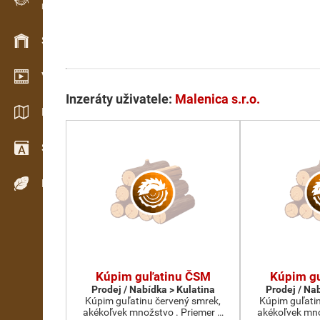
Evidence dřeva v terénu
Skladové hospodářství
Video showroom
Inzeráty uživatele:
Malenica s.r.o.
Katalogy / Brožury
Slovník
Dřeviny
Kúpim guľatinu ČSM
Kúpim g
Prodej / Nabídka > Kulatina
Prodej / Na
Kúpim guľatinu červený smrek,
Kúpim guľati
akékoľvek množstvo . Priemer …
akékoľvek mno