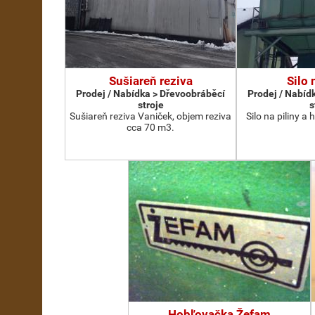
Sušiareň reziva
Silo 
Prodej / Nabídka > Dřevoobráběcí
Prodej / Nabíd
stroje
s
Sušiareň reziva Vaniček, objem reziva
Silo na piliny a
cca 70 m3.
Hobľovačka Žefam