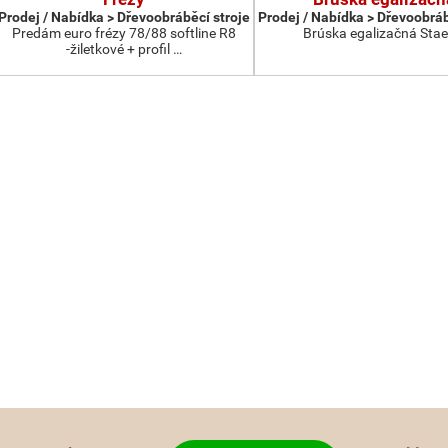
Prodej / Nabídka > Dřevoobráběcí stroje
Prodej / Nabídka > Dřevoobráb
Predám euro frézy 78/88 softline R8
Brúska egalizačná Stae
-žiletkové + profil …