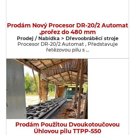
Prodám Nový Procesor DR-20/2 Automat
,prořez do 480 mm
Prodej / Nabídka > Dřevoobráběcí stroje
Procesor DR-20/2 Automat , Představuje
řetězovou pilu s …
Prodám Použitou Dvoukotoučovou
Úhlovou pilu TTPP-550