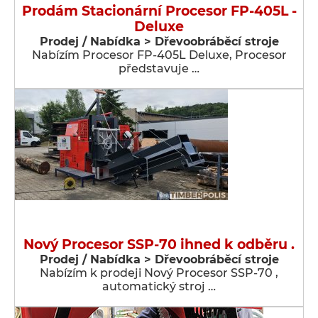
Prodám Stacionární Procesor FP-405L -
Deluxe
Prodej / Nabídka > Dřevoobráběcí stroje
Nabízím Procesor FP-405L Deluxe, Procesor
představuje …
Nový Procesor SSP-70 ihned k odběru .
Prodej / Nabídka > Dřevoobráběcí stroje
Nabízím k prodeji Nový Procesor SSP-70 ,
automatický stroj …