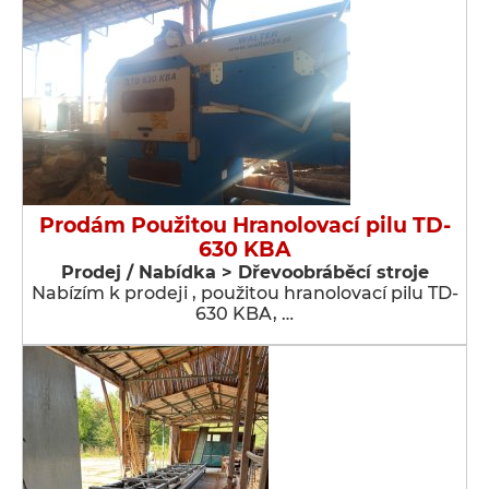
Prodám Použitou Hranolovací pilu TD-
630 KBA
Prodej / Nabídka > Dřevoobráběcí stroje
Nabízím k prodeji , použitou hranolovací pilu TD-
630 KBA, …