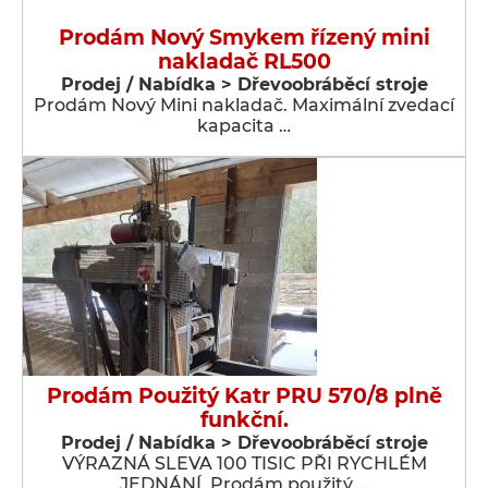
Prodám Nový Smykem řízený mini
nakladač RL500
Prodej / Nabídka > Dřevoobráběcí stroje
Prodám Nový Mini nakladač. Maximální zvedací
kapacita …
Prodám Použitý Katr PRU 570/8 plně
funkční.
Prodej / Nabídka > Dřevoobráběcí stroje
VÝRAZNÁ SLEVA 100 TISIC PŘI RYCHLÉM
JEDNÁNÍ. Prodám použitý …