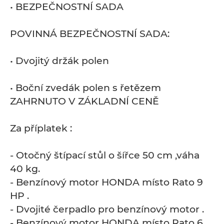
• BEZPEČNOSTNÍ SADA
POVINNÁ BEZPEČNOSTNÍ SADA:
• Dvojitý držák polen
• Boční zvedák polen s řetězem
ZAHRNUTO V ZÁKLADNÍ CENĚ
Za příplatek :
- Otočný štípací stůl o šířce 50 cm ,váha
40 kg.
- Benzínový motor HONDA místo Rato 9
HP .
- Dvojité čerpadlo pro benzínový motor .
- Benzínový motor HONDA místo Rato 6