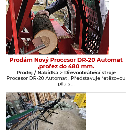
Prodám Nový Procesor DR-20 Automat
,prořez do 480 mm.
Prodej / Nabídka > Dřevoobráběcí stroje
Procesor DR-20 Automat , Představuje řetězovou
pilu s …