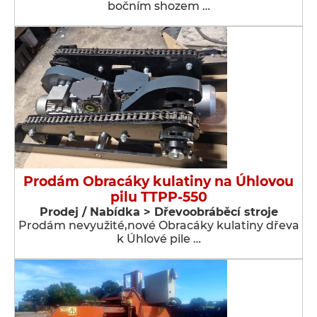
bočním shozem …
Prodám Obracáky kulatiny na Úhlovou
pilu TTPP-550
Prodej / Nabídka > Dřevoobráběcí stroje
Prodám nevyužité,nové Obracáky kulatiny dřeva
k Úhlové pile …