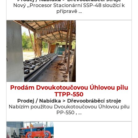
Nový ,,Procesor Stacionární SSP-48 sloužící k
přípravě …
Prodám Dvoukotoučovou Úhlovou pilu
TTPP-550
Prodej / Nabídka > Dřevoobráběcí stroje
Nabízím použitou Dvoukotoučovou Úhlovou pilu
PP-550 , …