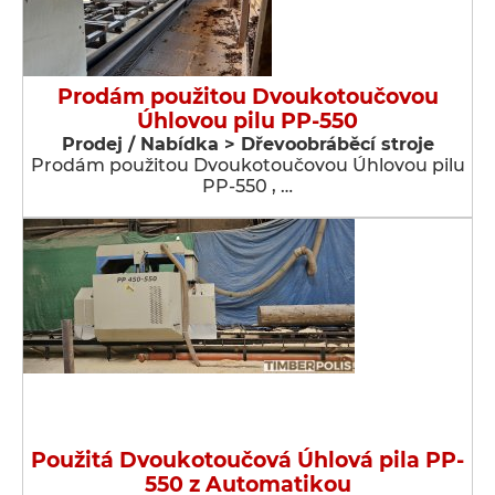
Prodám použitou Dvoukotoučovou
Úhlovou pilu PP-550
Prodej / Nabídka > Dřevoobráběcí stroje
Prodám použitou Dvoukotoučovou Úhlovou pilu
PP-550 , …
Použitá Dvoukotoučová Úhlová pila PP-
550 z Automatikou