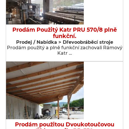
Prodám Použitý Katr PRU 570/8 plně
funkční.
Prodej / Nabídka > Dřevoobráběcí stroje
Prodám použitý a plně funkční zachovali Rámový
Katr …
Prodám použitou Dvoukotoučovou