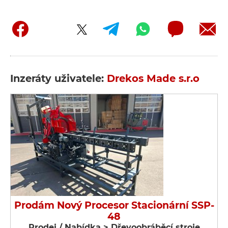
Inzeráty uživatele:
Drekos Made s.r.o
Prodám Nový Procesor Stacionární SSP-
48
Prodej / Nabídka > Dřevoobráběcí stroje