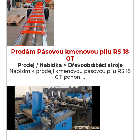
Prodám Pásovou kmenovou pilu RS 18
GT
Prodej / Nabídka > Dřevoobráběcí stroje
Nabízím k prodeji kmenovou pásovou pilu RS 18
GT, pohon …