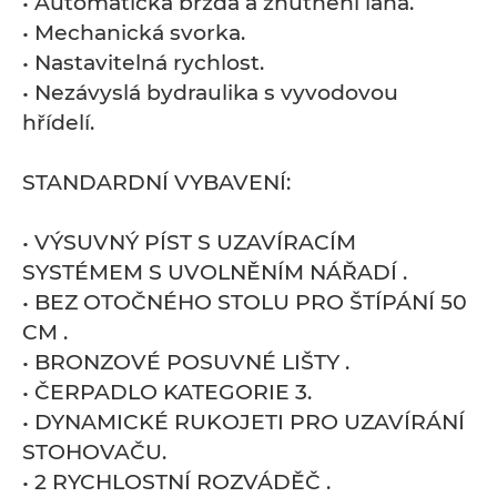
• Automatická brzda a zhutnění lana.
• Mechanická svorka.
• Nastavitelná rychlost.
• Nezávyslá bydraulika s vyvodovou
hřídelí.
STANDARDNÍ VYBAVENÍ:
• VÝSUVNÝ PÍST S UZAVÍRACÍM
SYSTÉMEM S UVOLNĚNÍM NÁŘADÍ .
• BEZ OTOČNÉHO STOLU PRO ŠTÍPÁNÍ 50
CM .
• BRONZOVÉ POSUVNÉ LIŠTY .
• ČERPADLO KATEGORIE 3.
• DYNAMICKÉ RUKOJETI PRO UZAVÍRÁNÍ
STOHOVAČU.
• 2 RYCHLOSTNÍ ROZVÁDĚČ .