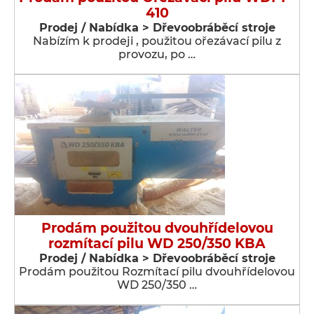
410
Prodej / Nabídka > Dřevoobráběcí stroje
Nabízím k prodeji , použitou ořezávací pilu z
provozu, po …
Prodám použitou dvouhřídelovou
rozmítací pilu WD 250/350 KBA
Prodej / Nabídka > Dřevoobráběcí stroje
Prodám použitou Rozmítací pilu dvouhřídelovou
WD 250/350 …