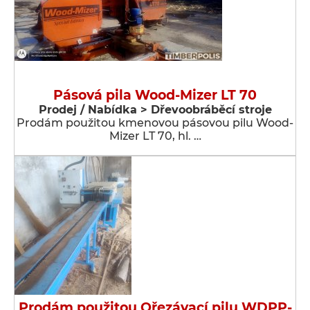
Pásová pila Wood-Mizer LT 70
Prodej / Nabídka > Dřevoobráběcí stroje
Prodám použitou kmenovou pásovou pilu Wood-
Mizer LT 70, hl. …
Prodám použitou Ořezávací pilu WDPP-