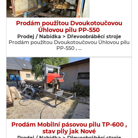
Prodám použitou Dvoukotoučovou
Úhlovou pilu PP-550
Prodej / Nabídka > Dřevoobráběcí stroje
Prodám použitou Dvoukotoučovou Úhlovou pilu
PP-550 , …
Prodám Mobilní pásovou pilu TP-600 ,
stav pily jak Nové
Prodej / Nabídka > Dřevoobráběcí stroje