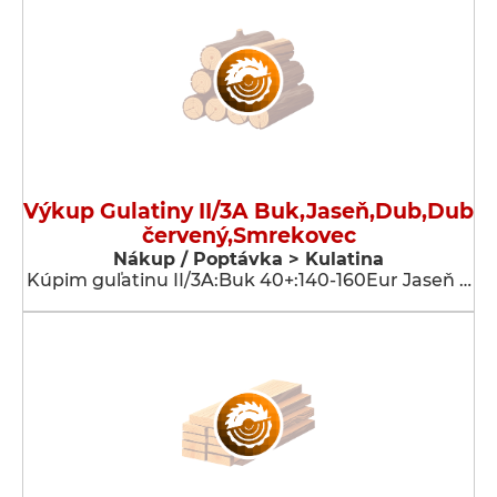
Výkup Gulatiny II/3A Buk,Jaseň,Dub,Dub
červený,Smrekovec
Nákup / Poptávka > Kulatina
Kúpim guľatinu II/3A:Buk 40+:140-160Eur Jaseň …