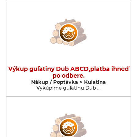
Výkup guľatiny Dub ABCD,platba ihneď
po odbere.
Nákup / Poptávka > Kulatina
Vykúpime guľatinu Dub …