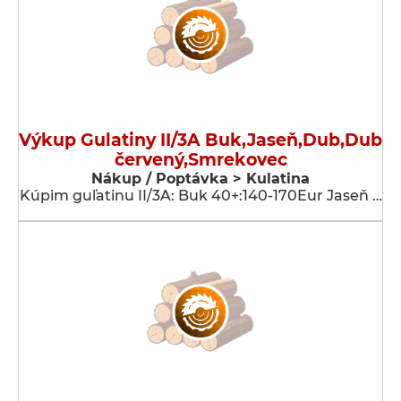
Výkup Gulatiny II/3A Buk,Jaseň,Dub,Dub
červený,Smrekovec
Nákup / Poptávka > Kulatina
Kúpim guľatinu II/3A: Buk 40+:140-170Eur Jaseň …