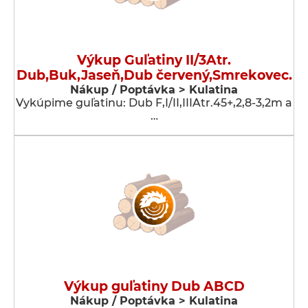
Výkup Guľatiny II/3Atr.
Dub,Buk,Jaseň,Dub červený,Smrekovec.
Nákup / Poptávka > Kulatina
Vykúpime guľatinu: Dub F,I/II,IIIAtr.45+,2,8-3,2m a
…
Výkup guľatiny Dub ABCD
Nákup / Poptávka > Kulatina