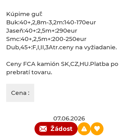
Kúpime guľ:
Buk:40+,2,8m-3,2m:140-170eur
Jaseň:40+:2,5m+:290eur
Smc:40+,2,5m+:200-250eur
Dub,45+:F,I,II,3Atr.ceny na vyžiadanie.
Ceny FCA kamión SK,CZ,HU.Platba po
prebratí tovaru.
Cena :
07.06.2026
Žádost