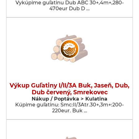
Vykúpime guľatinu Dub ABC 30+,4m+,280-
470eur Dub D …
Výkup Guľatiny I/II/3A Buk, Jaseň, Dub,
Dub červený, Smrekovec
Nákup / Poptávka > Kulatina
Kúpime guľatinu: Smc:II/3Atr.30+,3m+:200-
220eur. Buk …