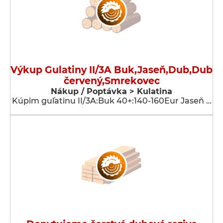
Výkup Gulatiny II/3A Buk,Jaseň,Dub,Dub
červený,Smrekovec
Nákup / Poptávka > Kulatina
Kúpim guľatinu II/3A:Buk 40+:140-160Eur Jaseň …