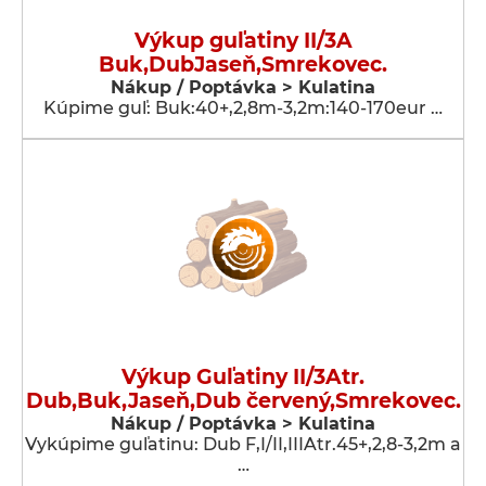
Výkup guľatiny II/3A
Buk,DubJaseň,Smrekovec.
Nákup / Poptávka > Kulatina
Kúpime guľ: Buk:40+,2,8m-3,2m:140-170eur …
Výkup Guľatiny II/3Atr.
Dub,Buk,Jaseň,Dub červený,Smrekovec.
Nákup / Poptávka > Kulatina
Vykúpime guľatinu: Dub F,I/II,IIIAtr.45+,2,8-3,2m a
…