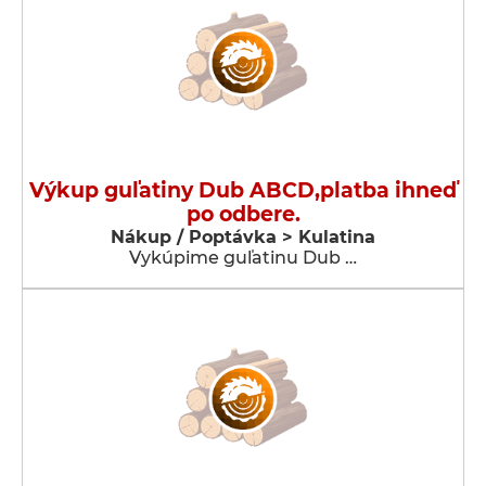
Výkup guľatiny Dub ABCD,platba ihneď
po odbere.
Nákup / Poptávka > Kulatina
Vykúpime guľatinu Dub …