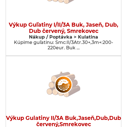
Výkup Guľatiny I/II/3A Buk, Jaseň, Dub,
Dub červený, Smrekovec
Nákup / Poptávka > Kulatina
Kúpime guľatinu: Smc:II/3Atr.30+,3m+:200-
220eur. Buk …
Výkup Gulatiny II/3A Buk,Jaseň,Dub,Dub
červený,Smrekovec