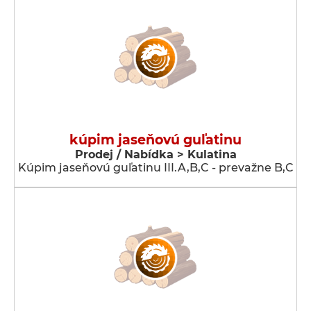
kúpim jaseňovú guľatinu
Prodej / Nabídka > Kulatina
Kúpim jaseňovú guľatinu III.A,B,C - prevažne B,C