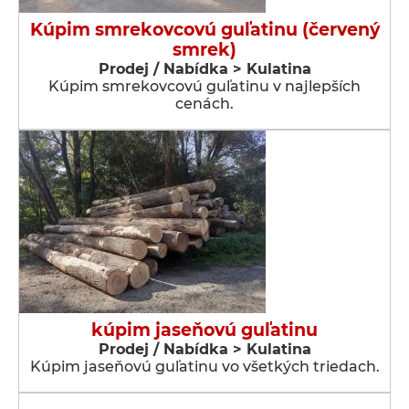
Kúpim smrekovcovú guľatinu (červený
smrek)
Prodej / Nabídka > Kulatina
Kúpim smrekovcovú guľatinu v najlepších
cenách.
kúpim jaseňovú guľatinu
Prodej / Nabídka > Kulatina
Kúpim jaseňovú guľatinu vo všetkých triedach.