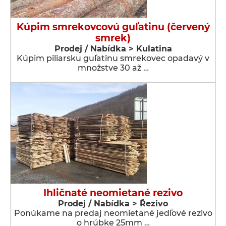
Kúpim smrekovcovú guľatinu (červený
smrek)
Prodej / Nabídka > Kulatina
Kúpim piliarsku guľatinu smrekovec opadavý v
množstve 30 až …
Ihličnaté neomietané rezivo
Prodej / Nabídka > Řezivo
Ponúkame na predaj neomietané jedľové rezivo
o hrúbke 25mm …