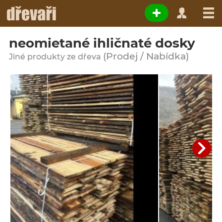
neomietané ihličnaté dosky
(Prodej / Nabídka)
Jiné produkty ze dřeva