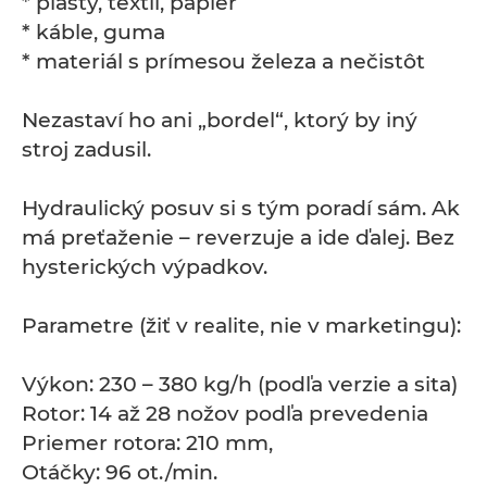
* plasty, textil, papier
* káble, guma
* materiál s prímesou železa a nečistôt
Nezastaví ho ani „bordel“, ktorý by iný
stroj zadusil.
Hydraulický posuv si s tým poradí sám. Ak
má preťaženie – reverzuje a ide ďalej. Bez
hysterických výpadkov.
Parametre (žiť v realite, nie v marketingu):
Výkon: 230 – 380 kg/h (podľa verzie a sita)
Rotor: 14 až 28 nožov podľa prevedenia
Priemer rotora: 210 mm,
Otáčky: 96 ot./min.