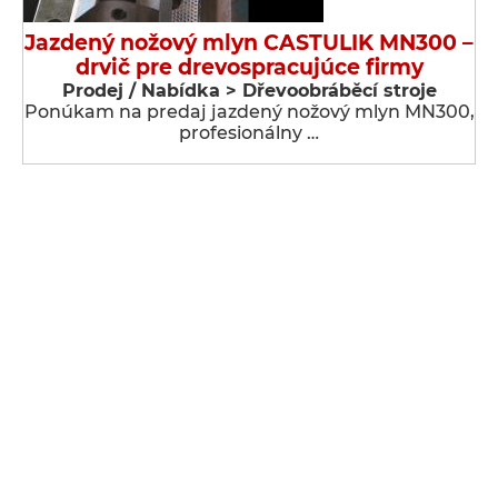
Jazdený nožový mlyn CASTULIK MN300 –
drvič pre drevospracujúce firmy
Prodej / Nabídka > Dřevoobráběcí stroje
Ponúkam na predaj jazdený nožový mlyn MN300,
profesionálny …