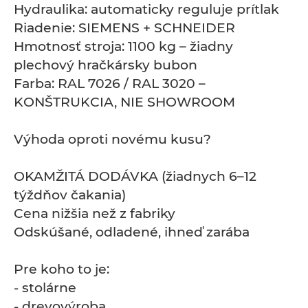
Hydraulika: automaticky reguluje prítlak
Riadenie: SIEMENS + SCHNEIDER
Hmotnosť stroja: 1100 kg – žiadny
plechový hračkársky bubon
Farba: RAL 7026 / RAL 3020 –
KONŠTRUKCIA, NIE SHOWROOM
Výhoda oproti novému kusu?
OKAMŽITÁ DODÁVKA (žiadnych 6–12
týždňov čakania)
Cena nižšia než z fabriky
Odskúšané, odladené, ihneď zarába
Pre koho to je:
- stolárne
- drevovýroba