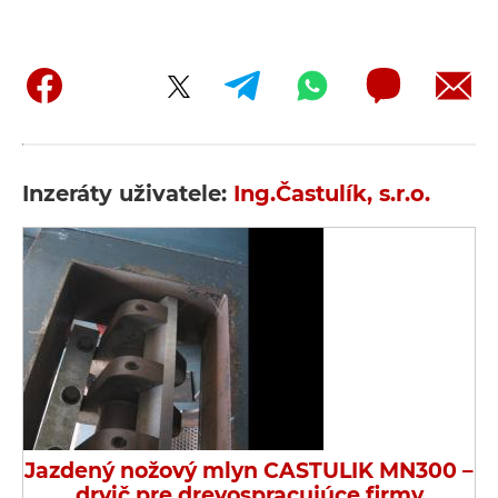
Inzeráty uživatele:
Ing.Častulík, s.r.o.
Jazdený nožový mlyn CASTULIK MN300 –
drvič pre drevospracujúce firmy