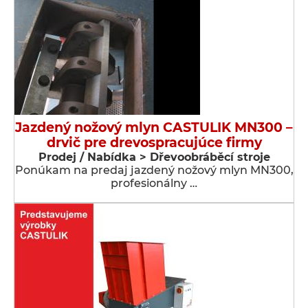
Jazdený nožový mlyn CASTULIK MN300 –
drvič pre drevospracujúce firmy
Prodej / Nabídka > Dřevoobráběcí stroje
Ponúkam na predaj jazdený nožový mlyn MN300,
profesionálny …