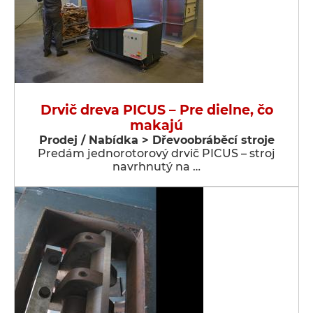
Drvič dreva PICUS – Pre dielne, čo
makajú
Prodej / Nabídka > Dřevoobráběcí stroje
Predám jednorotorový drvič PICUS – stroj
navrhnutý na …