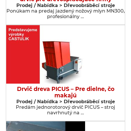
Prodej / Nabídka > Dřevoobráběcí stroje
Ponúkam na predaj jazdený nožový mlyn MN300,
profesionálny …
Drvič dreva PICUS – Pre dielne, čo
makajú
Prodej / Nabídka > Dřevoobráběcí stroje
Predám jednorotorový drvič PICUS – stroj
navrhnutý na …