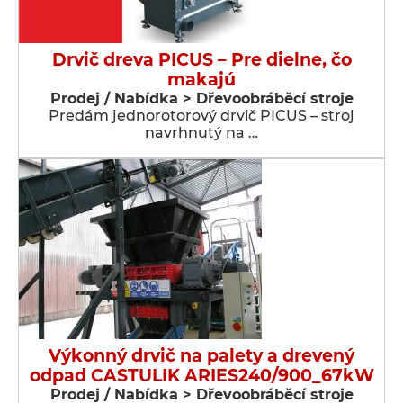
Drvič dreva PICUS – Pre dielne, čo
makajú
Prodej / Nabídka > Dřevoobráběcí stroje
Predám jednorotorový drvič PICUS – stroj
navrhnutý na …
Výkonný drvič na palety a drevený
odpad CASTULIK ARIES240/900_67kW
Prodej / Nabídka > Dřevoobráběcí stroje