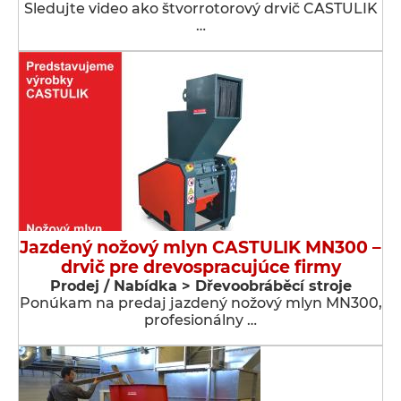
Sledujte video ako štvorrotorový drvič CASTULIK
…
Jazdený nožový mlyn CASTULIK MN300 –
drvič pre drevospracujúce firmy
Prodej / Nabídka > Dřevoobráběcí stroje
Ponúkam na predaj jazdený nožový mlyn MN300,
profesionálny …