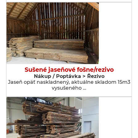
Sušené jaseňové fošne/rezivo
Nákup / Poptávka > Řezivo
Jaseň opäť naskladnený, aktuálne skladom 15m3
vysušeného …