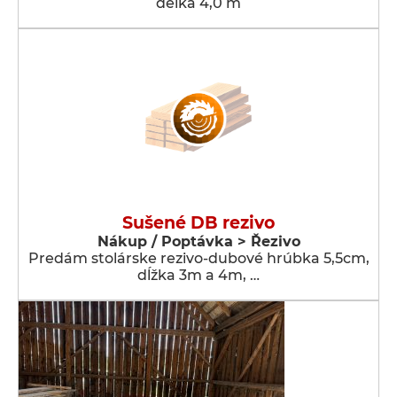
délka 4,0 m
Sušené DB rezivo
Nákup / Poptávka > Řezivo
Predám stolárske rezivo-dubové hrúbka 5,5cm,
dĺžka 3m a 4m, …