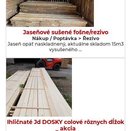
Jaseňové sušené fošne/rezivo
Nákup / Poptávka > Řezivo
Jaseň opäť naskladnený, aktuálne skladom 15m3
vysušeného …
Ihličnaté Jd DOSKY colové rôznych dĺžok
_ akcia