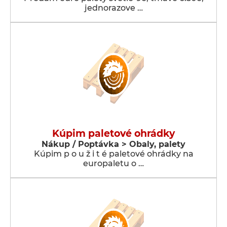
jednorazove …
Kúpim paletové ohrádky
Nákup / Poptávka > Obaly, palety
Kúpim p o u ž i t é paletové ohrádky na
europaletu o …