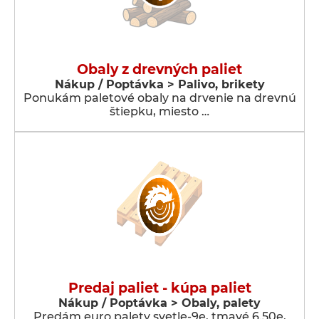
Obaly z drevných paliet
Nákup / Poptávka > Palivo, brikety
Ponukám paletové obaly na drvenie na drevnú
štiepku, miesto …
Predaj paliet - kúpa paliet
Nákup / Poptávka > Obaly, palety
Predám euro palety svetle-9e, tmavé 6.50e,