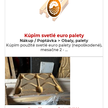
Kúpim svetlé euro palety
Nákup / Poptávka > Obaly, palety
Kúpim použité svetlé euro palety (nepoškodené),
mesačne 2 - …