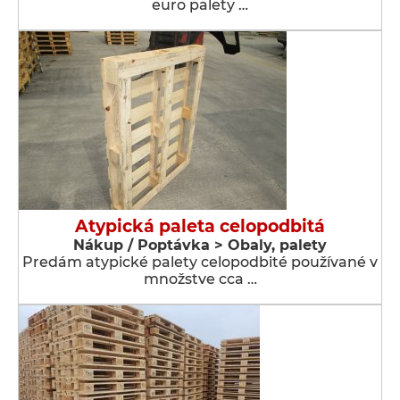
euro palety …
Atypická paleta celopodbitá
Nákup / Poptávka > Obaly, palety
Predám atypické palety celopodbité používané v
množstve cca …