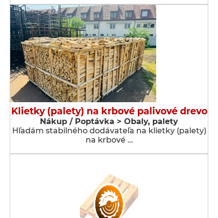
Klietky (palety) na krbové palivové drevo
Nákup / Poptávka > Obaly, palety
Hľadám stabilného dodávateľa na klietky (palety)
na krbové …