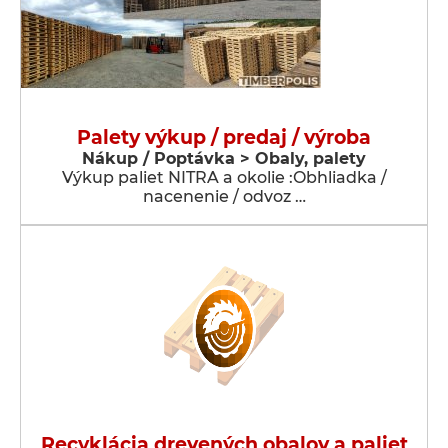
Palety výkup / predaj / výroba
Nákup / Poptávka > Obaly, palety
Výkup paliet NITRA a okolie :Obhliadka /
nacenenie / odvoz …
Recyklácia drevených obalov a paliet