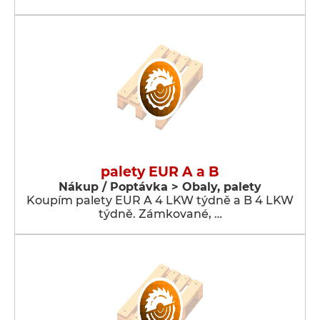
palety EUR A a B
Nákup / Poptávka > Obaly, palety
Koupím palety EUR A 4 LKW týdně a B 4 LKW
týdně. Zámkované, …